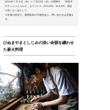
2026年７月９日（木）〜７月23日（水）の期間中、「常陸牛
のヤンニョムカルビ」を２コース（¥11,000、¥14,300・税込
サ別）の一品として
※在庫の状況で、期間延長の可能性あり。問い合わせは店舗ま
で。
ひぬまやまとしじみの淡い余韻を纏わせ
た薪火料理