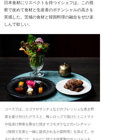
日本食材にリスペクトを持つイシェフは、この視
察で改めて食材と生産者のポテンシャルの高さを
実感した。茨城の食材と韓国料理の融合をぜひ楽
しんで欲しい。
コースでは、エゴマやサンチュなどのフレッシュな巻き野
菜を盛り付けたグラスと、梅シロップで漬けたミニトマト
や塩漬け卵黄を乗せた焼きマコモダケなどのパンチャン
（韓国で主菜と一緒に提供される小皿料理）を添えて。小
さな金の壺には、カルビに付ける自家製のサムジャンも。