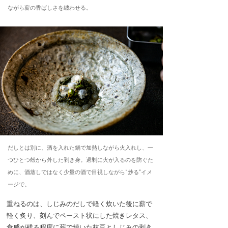
ながら薪の香ばしさを纏わせる。
だしとは別に、酒を入れた鍋で加熱しながら火入れし、一
つひとつ殻から外した剥き身。過剰に火が入るのを防ぐた
めに、酒蒸しではなく少量の酒で目視しながら“炒る”イメ
ージで。
重ねるのは、しじみのだしで軽く炊いた後に薪で
軽く炙り、刻んでペースト状にした焼きレタス、
食感が残る程度に薪で焼いた枝豆としじみの剥き