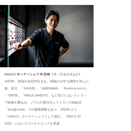
HASUO オーナーシェフ 李 廷峻（イ・ジョンジュン）
1990年、韓国の全州市生まれ。韓国の大学で調理を学んだ
後、来日。「HAJIME」「NARISAWA」「Reminiscence」
「TIRPSE」「MAGICAMENTE」など名だたるレストラン
で研修を重ねる。ソウルの星付きレストランの姉妹店
「doughroom」での修業経験もあり。2022年より
「HASUO」オーナーシェフとして独立。「RED U-35
2025」においてゴールドエッグを受賞。