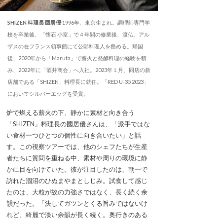
SHIZEN 料理長 國居優
1996年、東京生まれ。調理師専門学
校を卒業後、「懐石 小室」で４年間の修業後、渡仏。アル
ザスの在フランス領事館にて公邸料理人を務める。帰国
後、2020年から「Maruta」で薪火と発酵料理の経験を積
み、2022年に「酒井商会」へ入社。2023年１月、同店の新
店舗である「SHIZEN」料理長に就任。「RED U-35 2023」
においてシルバーエッグを受賞。
炉で燃える薪火の下、静かに素材と向き合う
「SHIZEN」料理長の國居優さんは、「派手ではな
い食材一つひとつの個性に向き合いたい」と話
す。この視察ツアーでは、他のシェフたちが生産
者たちに質問を重ねる中、素材や周りの環境に静
かに目を向けていた。彼が注目したのは、朝一で
訪れた涸沼のひぬまやまとしじみ。試食して感じ
たのは、大粒が故の力強さではなく、長く続く余
韻だった。「決してガツンとくる旨みではないけ
れど、綺麗で淡い余韻が長く続く。奥行きのある