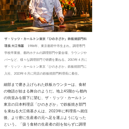
ザ・リッツ・カールトン東京「ひのきざか」鉄板焼部門料
理長 大江侑基
1986年、東京都府中市生まれ。調理専門
学校卒業後、都内ホテルの調理部門や宴会場、ラウンジや
バーなど、様々な調理部門で研鑽を重ねる。2015年４月に
ザ・リッツ・カールトン東京「ひのきざか」鉄板焼部門に
入社、2023年６月に同店の鉄板焼部門料理長に着任。
細部まで磨き上げられた鉄板カウンターは、食材
の物語が始まる舞台のようだ。地上45階から都内
の街並みを眼下に望む、ザ・リッツ・カールトン
東京の日本料理店「ひのきざか」で鉄板焼き部門
を束ねる大江侑基さんは、2023年に料理長へ就任
後、より密に生産者の元へ足を運ぶようになった
という。「扱う食材の生産者の顔を知らずに調理