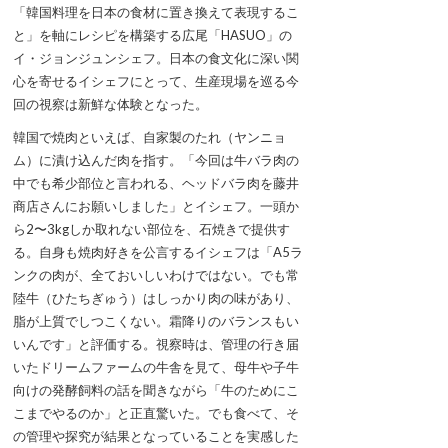
「韓国料理を日本の食材に置き換えて表現するこ
と」を軸にレシピを構築する広尾「HASUO」の
イ・ジョンジュンシェフ。日本の食文化に深い関
心を寄せるイシェフにとって、生産現場を巡る今
回の視察は新鮮な体験となった。
韓国で焼肉といえば、自家製のたれ（ヤンニョ
ム）に漬け込んだ肉を指す。「今回は牛バラ肉の
中でも希少部位と言われる、ヘッドバラ肉を藤井
商店さんにお願いしました」とイシェフ。一頭か
ら2〜3kgしか取れない部位を、石焼きで提供す
る。自身も焼肉好きを公言するイシェフは「A5ラ
ンクの肉が、全ておいしいわけではない。でも常
陸牛（ひたちぎゅう）はしっかり肉の味があり、
脂が上質でしつこくない。霜降りのバランスもい
いんです」と評価する。視察時は、管理の行き届
いたドリームファームの牛舎を見て、母牛や子牛
向けの発酵飼料の話を聞きながら「牛のためにこ
こまでやるのか」と正直驚いた。でも食べて、そ
の管理や探究が結果となっていることを実感した