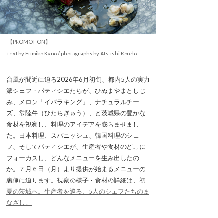
【PROMOTION】
text by Fumiko Kano / photographs by Atsushi Kondo
台風が間近に迫る2026年6月初旬、都内5人の実力
派シェフ・パティシエたちが、ひぬまやまとしじ
み、メロン「イバラキング」、ナチュラルチー
ズ、常陸牛（ひたちぎゅう）、と茨城県の豊かな
食材を視察し、料理のアイデアを膨らませまし
た。日本料理、スパニッシュ、韓国料理のシェ
フ、そしてパティシエが、生産者や食材のどこに
フォーカスし、どんなメニューを生み出したの
か。７月６日（月）より提供が始まるメニューの
裏側に迫ります。視察の様子・食材の詳細は、
初
夏の茨城へ。生産者を巡る、5人のシェフたちのま
なざし。