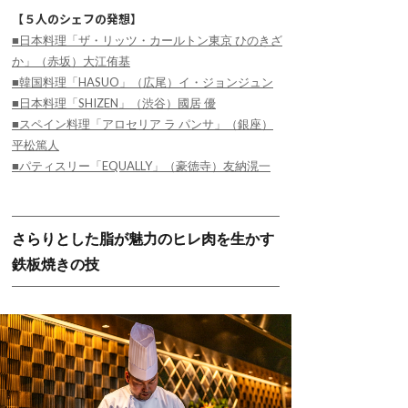
【５人のシェフの発想】
■
日本料理「ザ・リッツ・カールトン東京 ひのきざ
か」（赤坂）大江侑基
■
韓国料理「HASUO」（広尾）イ・ジョンジュン
■
日本料理「SHIZEN」（渋谷）國居 優
■
スペイン料理「アロセリア ラ パンサ」（銀座）
平松篤人
■
パティスリー「EQUALLY」（豪徳寺）友納滉一
さらりとした脂が魅力のヒレ肉を生かす
鉄板焼きの技