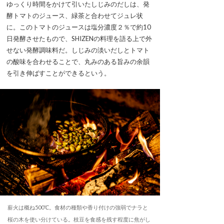
ゆっくり時間をかけて引いたしじみのだしは、発
酵トマトのジュース、緑茶と合わせてジュレ状
に。このトマトのジュースは塩分濃度２％で約10
日発酵させたもので、SHIZENの料理を語る上で外
せない発酵調味料だ。しじみの淡いだしとトマト
の酸味を合わせることで、丸みのある旨みの余韻
を引き伸ばすことができるという。
薪火は概ね500℃。食材の種類や香り付けの強弱でナラと
桜の木を使い分けている。枝豆を食感を残す程度に焦がし