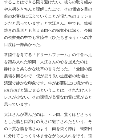
することはできる限り避けたい。彼らの取り組み
や人柄をきちんと理解した上で、その価値を目の
前のお客様に伝えていくことが僕たちのミッショ
ンだと思っています」と大江さん。中でも、鉄板
焼きの花形とも言える肉への探究心は深く、今回
の視察先の中でも常陸牛（ひたちぎゅう）への注
目度は一際高かった。
常陸牛を育てる「ドリームファーム」の牛舎へ足
を踏み入れた瞬間、大江さんの心を捉えたのは、
静けさと柔らかな牧草の香りだった。「全国の酪
農場を回る中で、僕が思う良い生産者の牧場は、
清潔で静かな印象です。牛が必要以上に鳴かずに
のびのびと過ごせるということは、それだけスト
レスが少ない。その環境が良質な肉質に繋がると
思っています」
大江さんが選んだのは、ヒレ肉。驚くほどさらり
とした脂と口溶けの良さに魅了されたという。そ
の上質な脂を逃さぬよう、肉を焼く際は、複数回
に分けてじっくり休ませながら火入れを行う。道