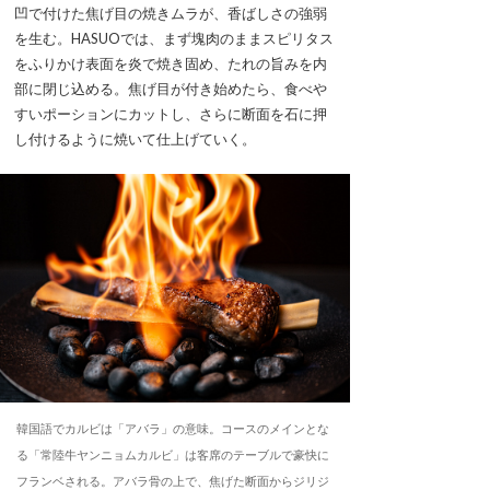
凹で付けた焦げ目の焼きムラが、香ばしさの強弱
を生む。HASUOでは、まず塊肉のままスピリタス
をふりかけ表面を炎で焼き固め、たれの旨みを内
部に閉じ込める。焦げ目が付き始めたら、食べや
すいポーションにカットし、さらに断面を石に押
し付けるように焼いて仕上げていく。
韓国語でカルビは「アバラ」の意味。コースのメインとな
る「常陸牛ヤンニョムカルビ」は客席のテーブルで豪快に
フランベされる。アバラ骨の上で、焦げた断面からジリジ