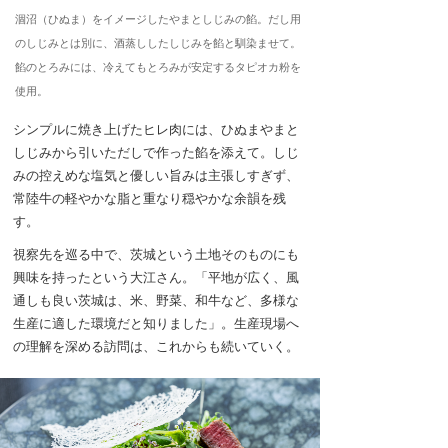
涸沼（ひぬま）をイメージしたやまとしじみの餡。だし用
のしじみとは別に、酒蒸ししたしじみを餡と馴染ませて。
餡のとろみには、冷えてもとろみが安定するタピオカ粉を
使用。
シンプルに焼き上げたヒレ肉には、ひぬまやまと
しじみから引いただしで作った餡を添えて。しじ
みの控えめな塩気と優しい旨みは主張しすぎず、
常陸牛の軽やかな脂と重なり穏やかな余韻を残
す。
視察先を巡る中で、茨城という土地そのものにも
興味を持ったという大江さん。「平地が広く、風
通しも良い茨城は、米、野菜、和牛など、多様な
生産に適した環境だと知りました」。生産現場へ
の理解を深める訪問は、これからも続いていく。