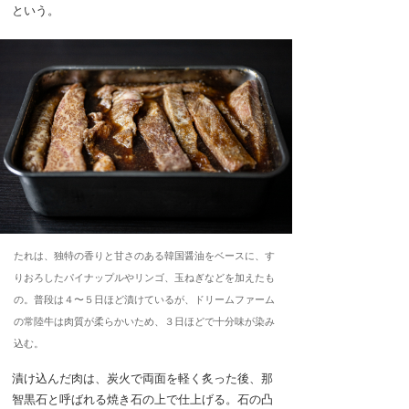
という。
たれは、独特の香りと甘さのある韓国醤油をベースに、す
りおろしたパイナップルやリンゴ、玉ねぎなどを加えたも
の。普段は４〜５日ほど漬けているが、ドリームファーム
の常陸牛は肉質が柔らかいため、３日ほどで十分味が染み
込む。
漬け込んだ肉は、炭火で両面を軽く炙った後、那
智黒石と呼ばれる焼き石の上で仕上げる。石の凸