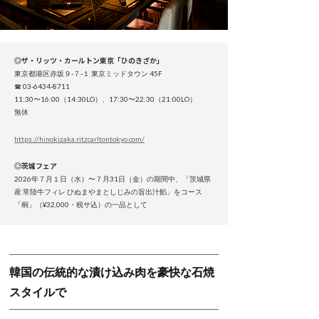
◎ザ・リッツ・カールトン東京「ひのきざか」
東京都港区赤坂９-７-１ 東京ミッドタウン 45F
☎︎ 03-6434-8711
11:30〜16:00（14:30LO）、17:30〜22:30（21:00LO）
無休
https://hinokizaka.ritzcarltontokyo.com/
◎茨城フェア
2026年７月１日（水）〜７月31日（金）の期間中、「茨城県
産 常陸牛フィレ ひぬまやまとしじみの旨出汁餡」をコース
「桐」（¥32,000・税サ込）の一品として
韓国の伝統的な漬け込み肉を豪快な石焼
スタイルで