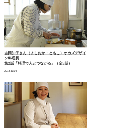
吉岡知子さん（よしおか・ともこ）オカズデザイ
ン料理長
第2話「料理で人とつながる」（全5話）
2016.10.01