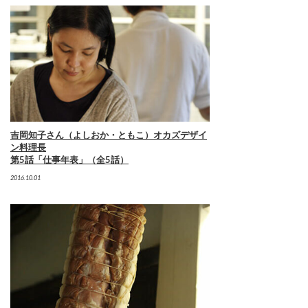
吉岡知子さん（よしおか・ともこ）オカズデザイ
ン料理長
第5話「仕事年表」（全5話）
2016.10.01