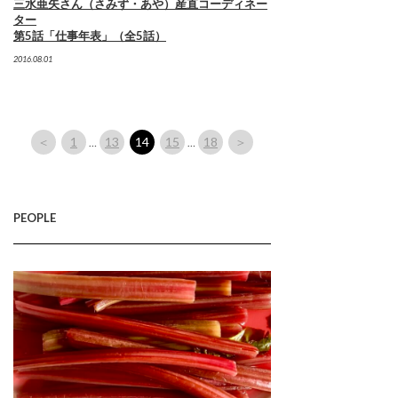
三水亜矢さん（さみず・あや）産直コーディネー
ター
第5話「仕事年表」（全5話）
2016.08.01
＜
1
13
14
15
18
＞
…
…
PEOPLE