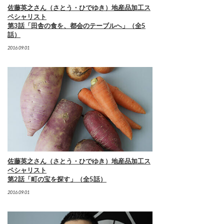
佐藤英之さん（さとう・ひでゆき）地産品加工ス
ペシャリスト
第3話「田舎の食を、都会のテーブルへ」（全5
話）
2016.09.01
佐藤英之さん（さとう・ひでゆき）地産品加工ス
ペシャリスト
第2話「町の宝を探す」（全5話）
2016.09.01