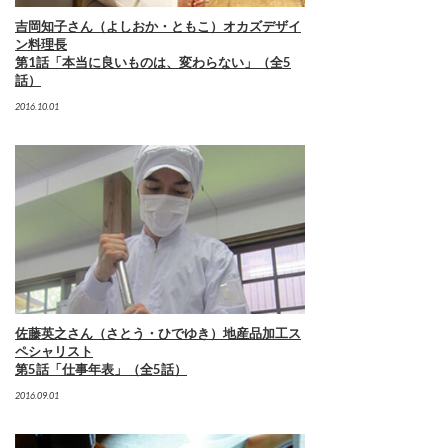
吉岡知子さん（よしおか・ともこ）オカズデザイ
ン料理長
第1話「本当に良いものは、変わらない」（全5
話）
2016.10.01
佐藤英之さん（さとう・ひでゆき）地産品加工ス
ペシャリスト
第5話「仕事年表」（全5話）
2016.09.01