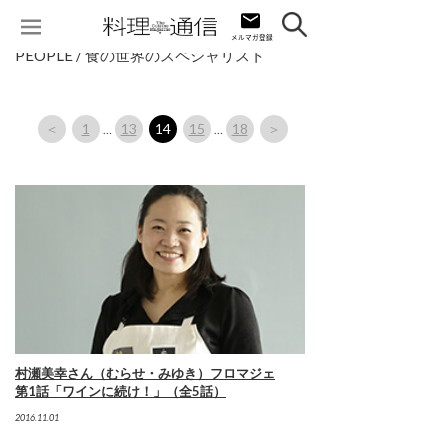
PEOPLE / 食の世界のスペシャリスト
＜
1
13
14
15
18
＞
…
…
村瀬美幸さん（むらせ・みゆき）フロマジェ
第1話「ワインに続け！」（全5話）
2016.11.01