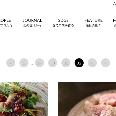
A
EOPLE
JOURNAL
SDGs
FEATURE
M
プロたち
食の現場から
食で未来を作る
注目の動き
＜
1
29
30
31
32
33
＞
…