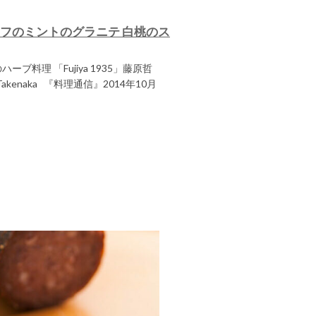
也シェフのミントのグラニテ 白桃のス
ハーブ料理 「Fujiya 1935」藤原哲
ko Takenaka 『料理通信』2014年10月