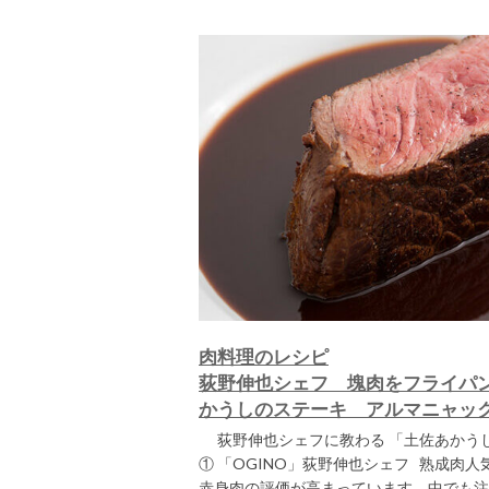
肉料理のレシピ
荻野伸也シェフ 塊肉をフライパ
かうしのステーキ アルマニャッ
荻野伸也シェフに教わる 「土佐あかう
① 「OGINO」荻野伸也シェフ 熟成肉
赤身肉の評価が高まっています。中でも注目