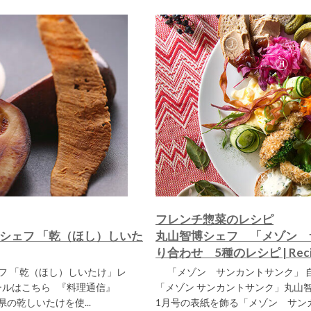
フレンチ惣菜のレシピ
シェフ 「乾（ほし）しいた
丸山智博シェフ 「メゾン 
り合わせ 5種のレシピ | Reci
 「乾（ほし）しいたけ」レ
「メゾン サンカントサンク」 自
ールはこちら 『料理通信』
「メゾン サンカントサンク」丸山智
県の乾しいたけを使...
1月号の表紙を飾る「メゾン サンカ