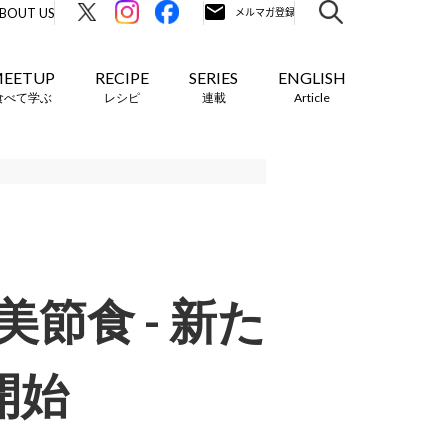
BOUT US
EETUP
RECIPE
SERIES
ENGLISH
食べて学ぶ
レシピ
連載
Article
節食 - 新た
開始