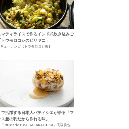
スマティライスで作るインド式炊き込みご
「トウモロコシのビリヤニ」
キューレシピ【トウモロコシ編】
リで活躍する日本人パティシエが語る「フ
ンス産の乳だから作れる味」
Pâtisserie TOSHIYA TAKATSUKA」高塚俊也