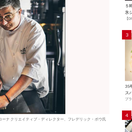
５
氷
【D
3
3
ス
プラ
4
ローナ クリエイティブ・ディレクター、フレデリック・ボウ氏