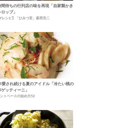
時間待ちの行列店の味を再現「自家製かき
シロップ」
IYレシピ】「ひみつ堂」森西浩二
5年愛され続ける夏のアイドル「冷たい桃の
パゲッティーニ」
ントベースの始め方52