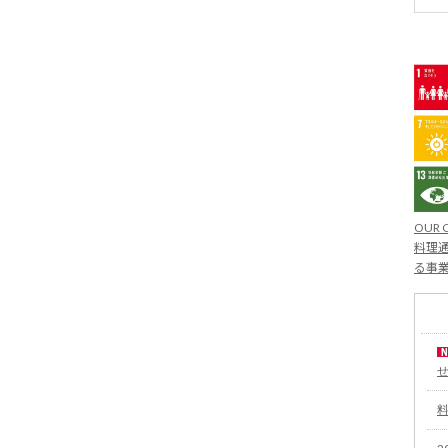
OUR 
料理通
る事