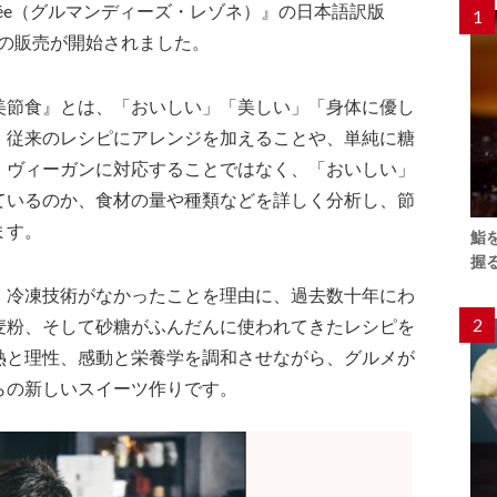
isonnée（グルマンディーズ・レゾネ）』の日本語訳版
1
-』の販売が開始されました。
美節食』とは、「おいしい」「美しい」「身体に優し
。従来のレシピにアレンジを加えることや、単純に糖
、ヴィーガンに対応することではなく、「おいしい」
ているのか、食材の量や種類などを詳しく分析し、節
ます。
鮨
握
、冷凍技術がなかったことを理由に、過去数十年にわ
2
麦粉、そして砂糖がふんだんに使われてきたレシピを
熱と理性、感動と栄養学を調和させながら、グルメが
らの新しいスイーツ作りです。