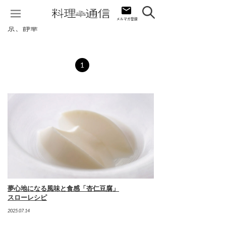
京、静華
1
夢心地になる風味と食感「杏仁豆腐」
スローレシピ
2025.07.14