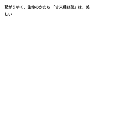
繋がりゆく、生命のかたち 「古来種野菜」は、美
しい
2026.04.02
SNS
ALL
FEATURE
新着記事
注目の動き
MOVEMENT
ワールドガストロノミー
PEOPLE
食のプロたち
未来のレストランへ
寄稿者連載
COVID-19
クリエイター・インタビュー