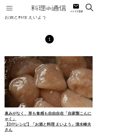
お酒と料理 えいよう
1
臭みがなく、形も食感も自由自在「自家製こんに
ゃく」
【DIYレシピ】「お酒と料理 えいよう」清水峰夫
さん