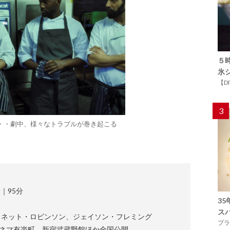
５
氷
【D
3
・・劇中、様々なトラブルが巻き起こる
t｜95分
3
ス
ィネット・ロビンソン、ジェイソン・フレミング
プラ
シネマ有楽町、新宿武蔵野館ほか全国公開