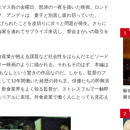
スマス前の金曜日、怒涛の一夜を描いた映画。ロンド
フ、アンディは、妻子と別居し疲れ切っていた。
下げられたことを皮切りに次々と問題が発生。さらに
論家を連れてサプライズ来店し、脅迫まがいの取引を
1
食産業が抱える課題など社会性をはらんだエピソード
リー映画のように描かれる。それもそのはず、本編は
Gもなしという驚きの作品なのだ。しかも、監督のフ
として12年間働いた経歴の持ち主。俳優たちの即興演
、飲食業界をよく知る監督が、ストレスフルで一触即
鮨
をリアルに表現。外食産業で働く人にとっても見応え
握
2