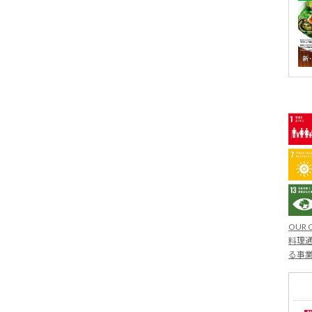
OUR 
料理通
る事