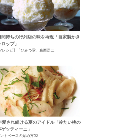
時間待ちの行列店の味を再現「自家製かき
シロップ」
IYレシピ】「ひみつ堂」森西浩二
5年愛され続ける夏のアイドル「冷たい桃の
パゲッティーニ」
ントベースの始め方52