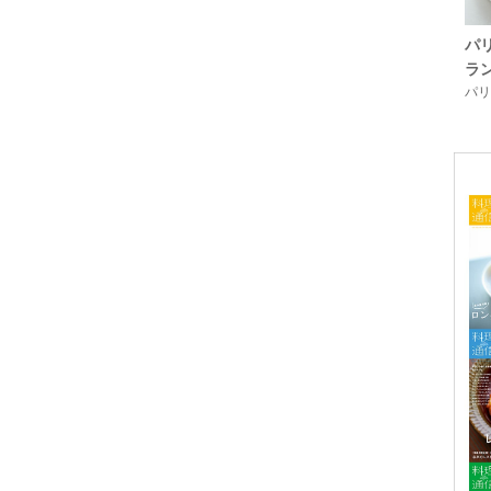
パ
ラ
パリ「