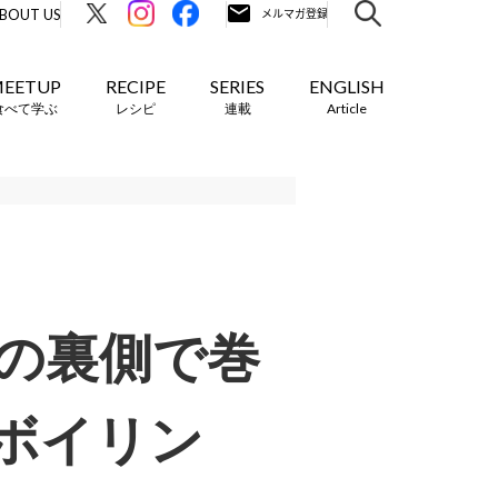
BOUT US
EETUP
RECIPE
SERIES
ENGLISH
食べて学ぶ
レシピ
連載
Article
の裏側で巻
ボイリン