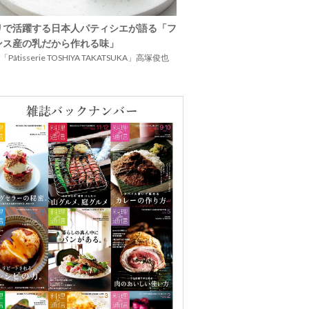
リで活躍する日本人パティシエが語る「フ
ンス産の乳だから作れる味」
Pâtisserie TOSHIYA TAKATSUKA」高塚俊也