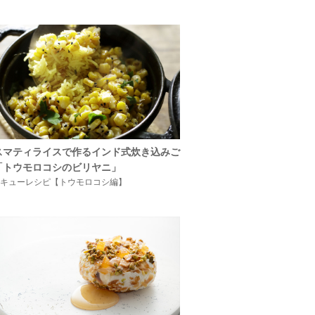
スマティライスで作るインド式炊き込みご
「トウモロコシのビリヤニ」
キューレシピ【トウモロコシ編】