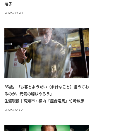
晴子
2026.03.20
85歳。「お客とようだい（余計なこと）言うてお
るのが、元気の秘訣やろう」
生涯現役｜高知市・横内「屋台竜馬」竹崎敏彦
2026.02.12