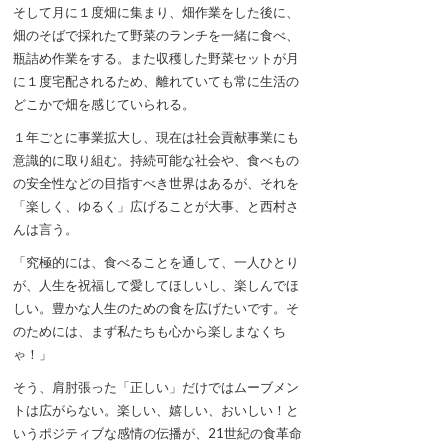
そして月に１度畑に集まり、畑作業をした後に、
畑のそばで採れたて野菜のランチを一緒に食べ、
瓶詰め作業をする。また収穫した野菜セットが月
に１度宅配されるため、離れていても常に生活の
どこかで畑を感じていられる。
１年ごとに事業拡大し、現在は社会貢献事業にも
意識的に取り組む。持続可能な社会や、食べもの
の安全性などの目指すべき世界はあるが、それを
「楽しく、ゆるく」広げることが大事、と西村さ
んは言う。
「究極的には、食べることを通して、一人ひとり
が、人生を祝福して愛してほしいし、楽しんでほ
しい。豊かな人生のための食を広げたいです。そ
のためには、まず私たちも心から楽しまなくち
ゃ！」
そう、肩肘張った「正しい」だけではムーブメン
トは広がらない。楽しい、嬉しい、おいしい！と
いうポジティブな感情の伝播が、21世紀の食革命