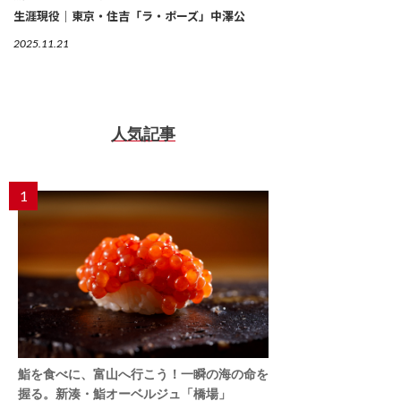
生涯現役｜東京・住吉「ラ・ポーズ」中澤公
2025.11.21
人気記事
1
鮨を食べに、富山へ行こう！一瞬の海の命を
握る。新湊・鮨オーベルジュ「橋場」