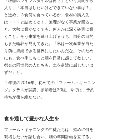
「理想のライフスタイルは何？」という質問から
入り、「本当はしたいけどできていない事は？」
と進め、３食何を食べているか、食材の購入先
は・・・と詰めてゆく。無理がなく事業が回るこ
と。大勢に響かなくても、何人かに深く確実に響
くこと。そう事業を練り上げるうち、自分の目的
もまた輪郭が見えてきた。「私は一次産業が当た
り前に持続できる世界にしたいんだな。そのため
にも、食べ手にもっと畑を日常に感じて欲しい。
都会の同世代の人たちも、土を身近に感じたいは
ずだ」と。
１年後の2016年、初めての「ファーム・キャニン
グ」クラスが開講。参加者は20組。今では、予約
待ちが後を絶たない。
食を通して豊かな人生を
ファーム・キャニングの生徒たちは、始めに何を
栽培したいか話し合い、畑の年間計画を立てる。