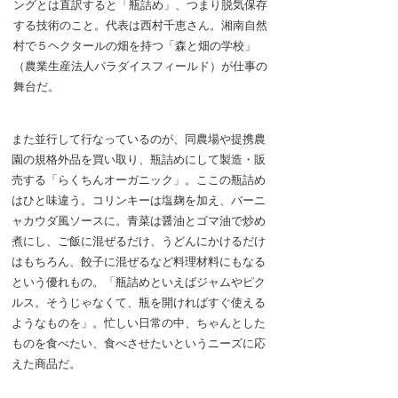
ングとは直訳すると「瓶詰め」、つまり脱気保存
する技術のこと。代表は西村千恵さん。湘南自然
村で５ヘクタールの畑を持つ「森と畑の学校」
（農業生産法人パラダイスフィールド）が仕事の
舞台だ。
また並行して行なっているのが、同農場や提携農
園の規格外品を買い取り、瓶詰めにして製造・販
売する「らくちんオーガニック」。ここの瓶詰め
はひと味違う。コリンキーは塩麹を加え、バーニ
ャカウダ風ソースに。青菜は醤油とゴマ油で炒め
煮にし、ご飯に混ぜるだけ、うどんにかけるだけ
はもちろん、餃子に混ぜるなど料理材料にもなる
という優れもの。「瓶詰めといえばジャムやピク
ルス。そうじゃなくて、瓶を開ければすぐ使える
ようなものを」。忙しい日常の中、ちゃんとした
ものを食べたい、食べさせたいというニーズに応
えた商品だ。