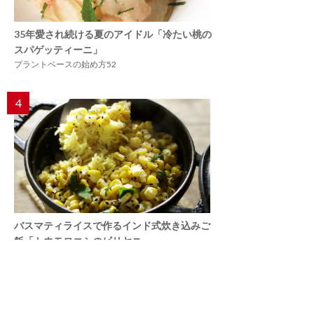
35年愛され続ける夏のアイドル「冷たい桃の
スパゲッティーニ」
プラントベースの始め方52
4
バスマティライスで作るインド式炊き込みご
飯「トウモロコシのビリヤニ」
レスキューレシピ【トウモロコシ編】
5