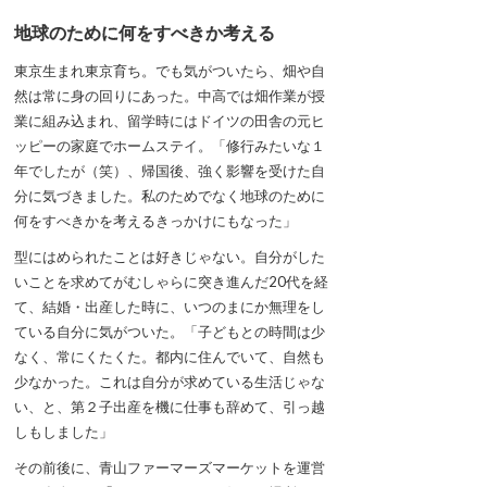
地球のために何をすべきか考える
東京生まれ東京育ち。でも気がついたら、畑や自
然は常に身の回りにあった。中高では畑作業が授
業に組み込まれ、留学時にはドイツの田舎の元ヒ
ッピーの家庭でホームステイ。「修行みたいな１
年でしたが（笑）、帰国後、強く影響を受けた自
分に気づきました。私のためでなく地球のために
何をすべきかを考えるきっかけにもなった」
型にはめられたことは好きじゃない。自分がした
いことを求めてがむしゃらに突き進んだ20代を経
て、結婚・出産した時に、いつのまにか無理をし
ている自分に気がついた。「子どもとの時間は少
なく、常にくたくた。都内に住んでいて、自然も
少なかった。これは自分が求めている生活じゃな
い、と、第２子出産を機に仕事も辞めて、引っ越
しもしました」
その前後に、青山ファーマーズマーケットを運営