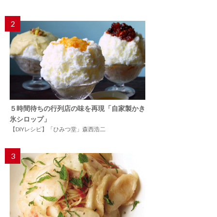
2
５時間待ちの行列店の味を再現「自家製かき
氷シロップ」
【DIYレシピ】「ひみつ堂」森西浩二
3