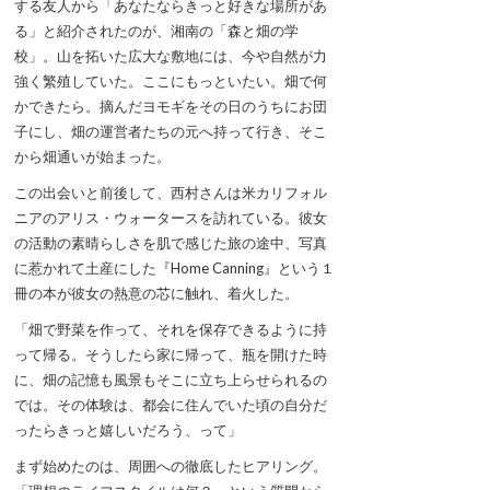
する友人から「あなたならきっと好きな場所があ
る」と紹介されたのが、湘南の「森と畑の学
校」。山を拓いた広大な敷地には、今や自然が力
強く繁殖していた。ここにもっといたい。畑で何
かできたら。摘んだヨモギをその日のうちにお団
子にし、畑の運営者たちの元へ持って行き、そこ
から畑通いが始まった。
この出会いと前後して、西村さんは米カリフォル
ニアのアリス・ウォータースを訪れている。彼女
の活動の素晴らしさを肌で感じた旅の途中、写真
に惹かれて土産にした『Home Canning』という１
冊の本が彼女の熱意の芯に触れ、着火した。
「畑で野菜を作って、それを保存できるように持
って帰る。そうしたら家に帰って、瓶を開けた時
に、畑の記憶も風景もそこに立ち上らせられるの
では。その体験は、都会に住んでいた頃の自分だ
ったらきっと嬉しいだろう、って」
まず始めたのは、周囲への徹底したヒアリング。