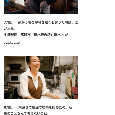
77歳。「孫がうちの屋号を継ぐと言うた時は、涙
が出た」
生涯現役｜高知市「掛水鮮魚店」掛水 すが
2025.12.15
87歳。「70過ぎて銀座で喫茶を始めたの。私、
歳のことなんて考えないのね」