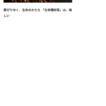
繋がりゆく、生命のかたち 「古来種野菜」は、美
しい
2026.04.02
SNS
ALL
FEATURE
新着記事
注目の動き
MOVEMENT
ワールドガストロノミー
PEOPLE
食のプロたち
未来のレストランへ
寄稿者連載
COVID-19
クリエイター・インタビュー