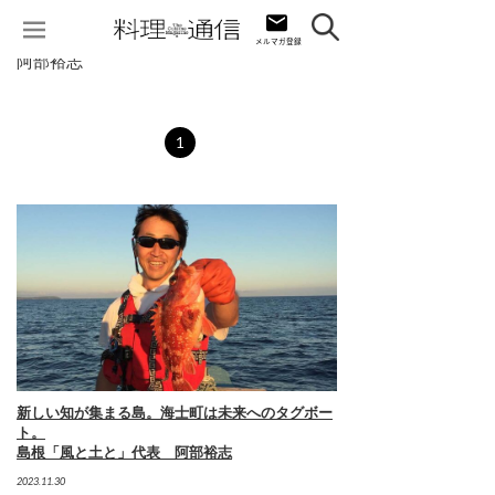
阿部裕志
1
新しい知が集まる島。海士町は未来へのタグボー
ト。
島根「風と土と」代表 阿部裕志
2023.11.30