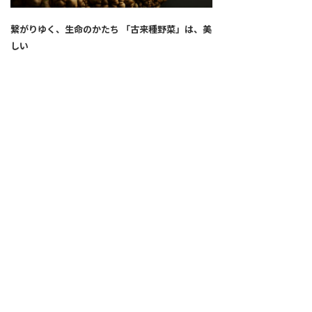
繋がりゆく、生命のかたち 「古来種野菜」は、美
しい
2026.04.02
SNS
ALL
FEATURE
新着記事
注目の動き
MOVEMENT
ワールドガストロノミー
PEOPLE
食のプロたち
未来のレストランへ
食の世界のスペシャリスト
COVID-19
料理人・パン職人・菓子職人