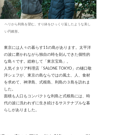
ヘリから利島を望む。すり鉢をひっくり返したような美し
い円錐形。
東京には人々の暮らす11の島があります。太平洋
の波に磨かれながら独自の時を刻んできた個性的
な島々です。総称して「東京宝島」。
人気イタリア料理店「SALONE TOKYO」の樋口敬
洋シェフが、東京の島ならではの風土、人、食材
を求めて、神津島、式根島、利島の３島を訪れま
した。
面積も人口もコンパクトな利島と式根島には、時
代の波に洗われずに生き続けるサステナブルな暮
らしがありました。