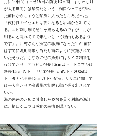
月に10日間（旧暦15日の前後10日間、すなわち月
が太る期間）は禁漁だという。樋口シェフが訪れ
た前日からちょうど禁漁に入ったところだった。
「夜行性のイセエビは夜になると岩場から出てく
る。エビ刺し網でそこを捕らえるのですが、月が
明るいと隠れて出て来ないという理由もあるよう
です」。川村さんが漁協の職員になった15年前に
はすでに漁期制限が当たり前のように実施されて
いたそうだ。ちなみに他の魚介にはサイズ制限を
設けており、アワビは殻長13cm以下、トコブシは
殻長4.5cm以下、サザエ殻長5cm以下・200g以
下、タカベ全長13cm以下が禁漁。サザエに関して
は一人当たりの漁獲量の制限も壁に張り出されて
いた。
海の未来のために徹底した姿勢を貫く利島の漁師
に、樋口シェフは感動の表情を隠さない。