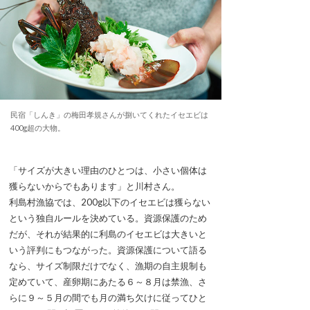
民宿「しんき」の梅田孝規さんが捌いてくれたイセエビは
400g超の大物。
「サイズが大きい理由のひとつは、小さい個体は
獲らないからでもあります」と川村さん。
利島村漁協では、200g以下のイセエビは獲らない
という独自ルールを決めている。資源保護のため
だが、それが結果的に利島のイセエビは大きいと
いう評判にもつながった。資源保護について語る
なら、サイズ制限だけでなく、漁期の自主規制も
定めていて、産卵期にあたる６～８月は禁漁、さ
らに９～５月の間でも月の満ち欠けに従ってひと