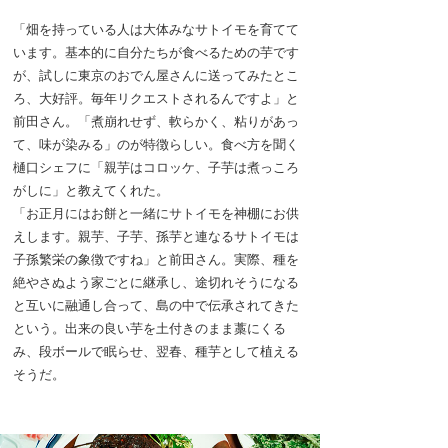
「畑を持っている人は大体みなサトイモを育てて
います。基本的に自分たちが食べるための芋です
が、試しに東京のおでん屋さんに送ってみたとこ
ろ、大好評。毎年リクエストされるんですよ」と
前田さん。「煮崩れせず、軟らかく、粘りがあっ
て、味が染みる」のが特徴らしい。食べ方を聞く
樋口シェフに「親芋はコロッケ、子芋は煮っころ
がしに」と教えてくれた。
「お正月にはお餅と一緒にサトイモを神棚にお供
えします。親芋、子芋、孫芋と連なるサトイモは
子孫繁栄の象徴ですね」と前田さん。実際、種を
絶やさぬよう家ごとに継承し、途切れそうになる
と互いに融通し合って、島の中で伝承されてきた
という。出来の良い芋を土付きのまま藁にくる
み、段ボールで眠らせ、翌春、種芋として植える
そうだ。