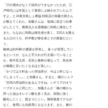
「川や湧水がなくて稲作ができなかったため、江
戸時代には年貢として幕府に上納されていたんで
すよ」とJA東京島しょ農協 利島店の加藤大樹さん
が教えてくれた。加藤さんは、地域に役立つ仕事
がしたくて、農業法人を退職後に利島に移住して
きた。ちなみに利島は移住者が多く、320人を数え
る人口のうち、約半数が移住者とその家族だとい
う。
椿林は約40軒の農家が所有し、各々が管理してい
るというが、なんと手入れが行き届いていること
か。島中至る所、石垣と椿林が連なって、島全体
が椿園と言いたくなるほど美しい。
「かつては５軒あった搾油所が、今は１軒になっ
てしまって……」と加藤さん。すると、樋口シェフ
「共同の搾油所があるんですね。シチリアのオリ
ーブオイルと同じだ」。加藤さんが「椿の種から
搾った油はオレイン酸を多く含み、加熱に強く、
酸化しにくく、固まりにくい。無味無臭でクセが
なく、食用にも化粧用にもなります。また、椿の