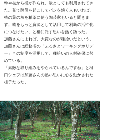
幹や枝から櫛が作られ、炭としても利用されてき
た。花で酵母を起こしてパンを焼く人もいれば、
椿の葉の灰を釉薬に使う陶芸家もいると聞きま
す。椿をもっと資源として活用して利島の活性化
につなげたい」と椿に託す思いを熱く語った。
加藤さんによれば、大変なのが種拾いだという。
加藤さんは総務省の「ふるさとワーキングホリデ
ー」＊の制度を活用して、種拾いの人材確保に努
めている。
「素敵な取り組みをやられているんですね」と樋
口シェフは加藤さんの熱い思いに心を動かされた
様子だった。