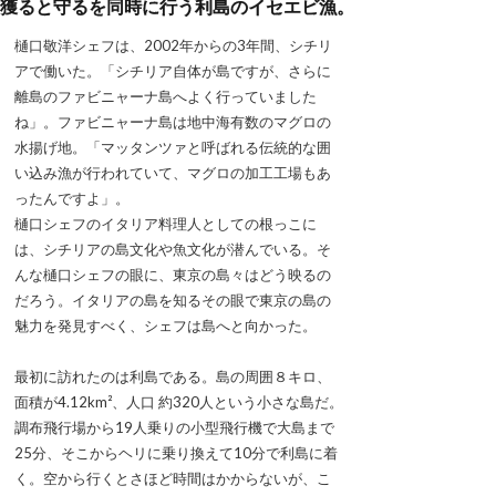
獲ると守るを同時に行う利島のイセエビ漁。
樋口敬洋シェフは、2002年からの3年間、シチリ
アで働いた。「シチリア自体が島ですが、さらに
離島のファビニャーナ島へよく行っていました
ね」。ファビニャーナ島は地中海有数のマグロの
水揚げ地。「マッタンツァと呼ばれる伝統的な囲
い込み漁が行われていて、マグロの加工工場もあ
ったんですよ」。
樋口シェフのイタリア料理人としての根っこに
は、シチリアの島文化や魚文化が潜んでいる。そ
んな樋口シェフの眼に、東京の島々はどう映るの
だろう。イタリアの島を知るその眼で東京の島の
魅力を発見すべく、シェフは島へと向かった。
最初に訪れたのは利島である。島の周囲８キロ、
面積が4.12km²、人口 約320人という小さな島だ。
調布飛行場から19人乗りの小型飛行機で大島まで
25分、そこからヘリに乗り換えて10分で利島に着
く。空から行くとさほど時間はかからないが、こ