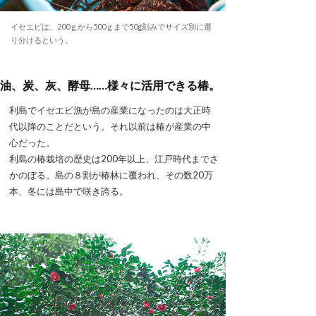
イセエビは、200ｇから500ｇまで50g刻みでサイズ別に選
り分けるという。
油、炭、灰、酵母……様々に活用できる椿。
利島でイセエビ漁が島の産業になったのは大正時
代以降のことだという。それ以前は椿が産業の中
心だった。
利島の椿栽培の歴史は200年以上、江戸時代までさ
かのぼる。島の８割が椿林に覆われ、その数20万
本、冬には島中で咲き誇る。