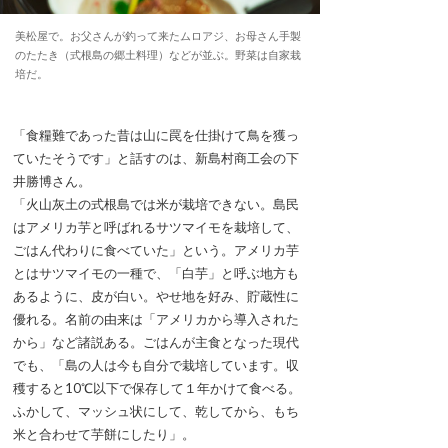
美松屋で。お父さんが釣って来たムロアジ、お母さん手製
のたたき（式根島の郷土料理）などが並ぶ。野菜は自家栽
培だ。
「食糧難であった昔は山に罠を仕掛けて鳥を獲っ
ていたそうです」と話すのは、新島村商工会の下
井勝博さん。
「火山灰土の式根島では米が栽培できない。島民
はアメリカ芋と呼ばれるサツマイモを栽培して、
ごはん代わりに食べていた」という。アメリカ芋
とはサツマイモの一種で、「白芋」と呼ぶ地方も
あるように、皮が白い。やせ地を好み、貯蔵性に
優れる。名前の由来は「アメリカから導入された
から」など諸説ある。ごはんが主食となった現代
でも、「島の人は今も自分で栽培しています。収
穫すると10℃以下で保存して１年かけて食べる。
ふかして、マッシュ状にして、乾してから、もち
米と合わせて芋餅にしたり」。