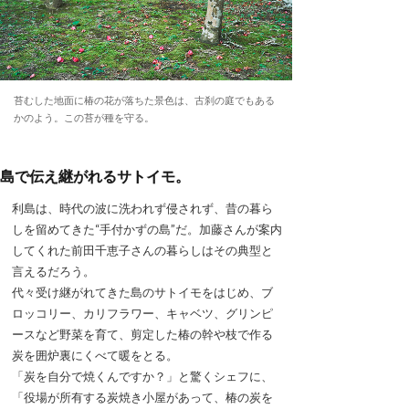
苔むした地面に椿の花が落ちた景色は、古刹の庭でもある
かのよう。この苔が種を守る。
島で伝え継がれるサトイモ。
利島は、時代の波に洗われず侵されず、昔の暮ら
しを留めてきた“手付かずの島”だ。加藤さんが案内
してくれた前田千恵子さんの暮らしはその典型と
言えるだろう。
代々受け継がれてきた島のサトイモをはじめ、ブ
ロッコリー、カリフラワー、キャベツ、グリンピ
ースなど野菜を育て、剪定した椿の幹や枝で作る
炭を囲炉裏にくべて暖をとる。
「炭を自分で焼くんですか？」と驚くシェフに、
「役場が所有する炭焼き小屋があって、椿の炭を