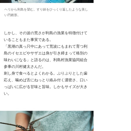
ヘリから利島を望む。すり鉢をひっくり返したような美し
い円錐形。
しかし、その波の荒さが利島の漁業を特徴付けて
いることもまた事実である。
「黒潮の真っ只中にあって荒波にもまれて育つ利
島のイセエビやサザエは身が引き締まって格別の
味わいになる」と語るのは、利島村漁業協同組合
参事の川村健太さんだ。
刺し身で食べるとよくわかる。ぷりぷりとした歯
応え、噛めば舌にねっとり絡み付く濃密さ、口い
っぱいに広がる甘味と旨味。しかもサイズが大き
い。