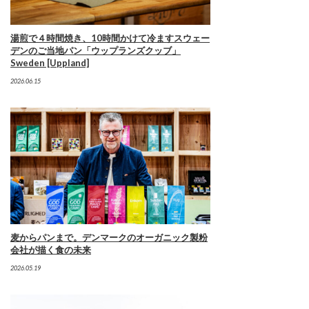
湯煎で４時間焼き、10時間かけて冷ますスウェー
デンのご当地パン「ウップランズクッブ」
Sweden [Uppland]
2026.06.15
麦からパンまで。デンマークのオーガニック製粉
会社が描く食の未来
2026.05.19