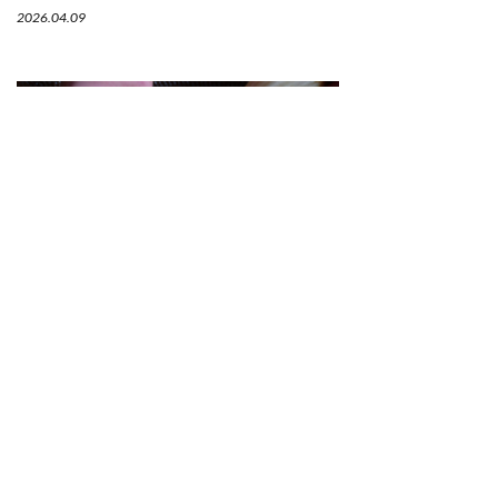
2026.04.09
【連載】「韓国の発酵技×日本の旬」が光るガス
トロノミックなキムチ
第３回 京都「INA KIMUCHI（イナ キム
チ）」
2026.04.06