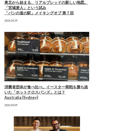
東北から始まる、リアルブレッドの新しい地図。
「宮城麦人」という試み
「パンの道の駅」メイキングオブ 第７回
2026.04.29
消費者団体が食べ比べ。イースター商戦を勝ち抜
いた「ホットクロスバンズ」とは？
Australia [Sydney]
2026.04.09