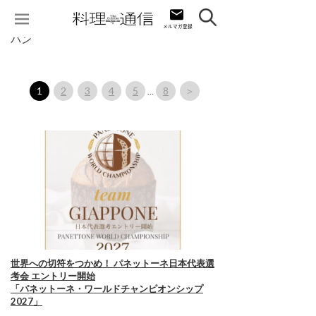
パン
1
2
3
4
5
8
＞
…
世界への切符をつかめ！ パネットーネ日本代表選
考会 エントリー開始
「パネットーネ・ワールドチャンピオンシップ
2027」