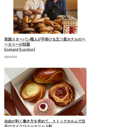
英国スターパン職人が手掛ける五ツ星ホテルのベ
ーカリーが話題
England [London]
2026.03.03
自由が利く働き方を求めて。ストックホルムで注
目のマイクロベーカリー３軒