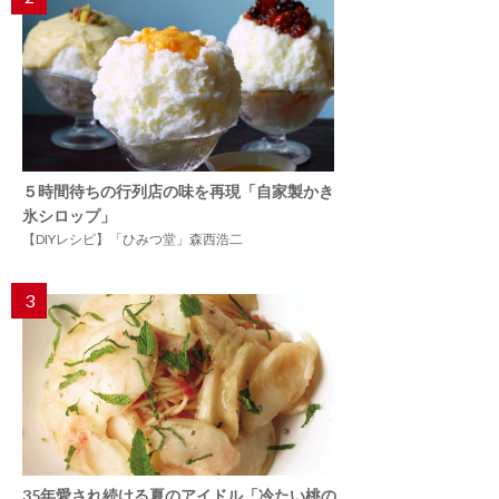
５時間待ちの行列店の味を再現「自家製かき
氷シロップ」
【DIYレシピ】「ひみつ堂」森西浩二
3
35年愛され続ける夏のアイドル「冷たい桃の