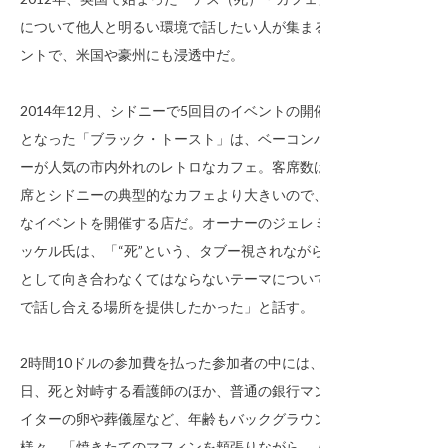
について他人と明るい環境で話したい人が集まるイベ
ントで、米国や豪州にも浸透中だ。
2014年12月、シドニーで5回目のイベントの開催場所
となった「ブラック・トースト」は、ベーコンバーガ
ーが人気の市内外れのレトロなカフェ。客席数は120
席とシドニーの典型的なカフェより大きいので、様々
なイベントを開催する店だ。オーナーのジェレミ・ヨ
ッケル氏は、「“死”という、タブー視されながら人間
として向き合わなくてはならないテーマについて、皆
で話し合える場所を提供したかった」と話す。
2時間10ドルの参加費を払った参加者の中には、毎
日、死と対峙する看護師のほか、普通の銀行マン、ラ
イターの卵や葬儀屋など、年齢もバックグラウンドも
様々。「焼きたてのマフィンを頬張りながら、人のト