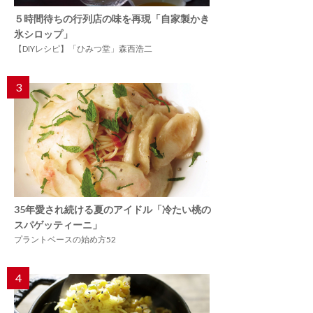
５時間待ちの行列店の味を再現「自家製かき
氷シロップ」
【DIYレシピ】「ひみつ堂」森西浩二
3
35年愛され続ける夏のアイドル「冷たい桃の
スパゲッティーニ」
プラントベースの始め方52
4