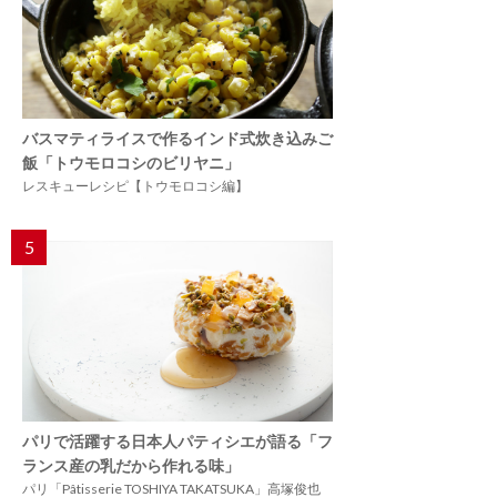
バスマティライスで作るインド式炊き込みご
飯「トウモロコシのビリヤニ」
レスキューレシピ【トウモロコシ編】
5
パリで活躍する日本人パティシエが語る「フ
ランス産の乳だから作れる味」
パリ「Pâtisserie TOSHIYA TAKATSUKA」高塚俊也