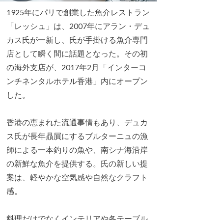
1925年にパリで創業した魚介レストラン
「レッシュ」は、2007年にアラン・デュ
カス氏が一新し、氏が手掛ける魚介専門
店として瞬く間に話題となった。その初
の海外支店が、2017年2月「インターコ
ンチネンタルホテル香港」内にオープン
した。
香港の恵まれた流通事情もあり、デュカ
ス氏が長年贔屓にするブルターニュの漁
師による一本釣りの魚や、南シナ海沿岸
の新鮮な魚介を提供する。氏の新しい提
案は、軽やかな空気感や自然なクラフト
感。
料理だけでなくインテリアや各テーブル