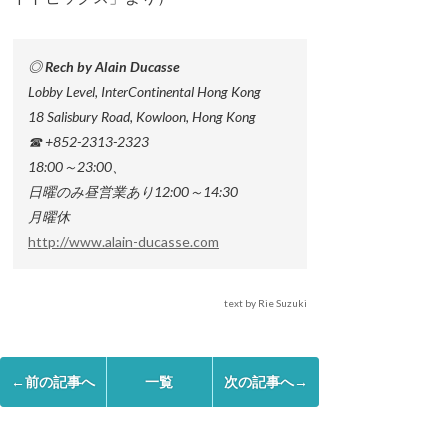
◎ Rech by Alain Ducasse
Lobby Level, InterContinental Hong Kong
18 Salisbury Road, Kowloon, Hong Kong
☎ +852-2313-2323
18:00～23:00、
日曜のみ昼営業あり12:00～14:30
月曜休
http://www.alain-ducasse.com
text by Rie Suzuki
←前の記事へ
一覧
次の記事へ→