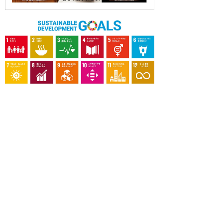
OUR CONTRIBUTION TO SDGs
料理通信社は、食の領域と深く関わるSDGs達成に繋が
る事業を目指し、メディア活動を続けて参ります。
「会社案内」「About us」更新のお知ら
せ
料理通信社 移転のお知らせ