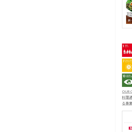
OUR 
料理通
る事