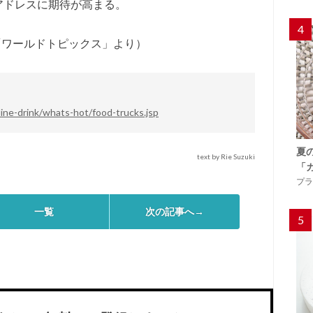
アドレスに期待が高まる。
4
／「ワールドトピックス」より）
ne-drink/whats-hot/food-trucks.jsp
夏
text by Rie Suzuki
「
プラ
一覧
次の記事へ→
5