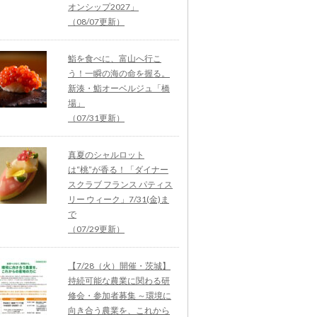
オンシップ2027」
（08/07更新）
鮨を食べに、富山へ行こ
う！一瞬の海の命を握る。
新湊・鮨オーベルジュ「橋
場」
（07/31更新）
真夏のシャルロット
は“桃”が香る！「ダイナー
スクラブ フランス パティス
リー ウィーク」7/31(金)ま
で
（07/29更新）
【7/28（火）開催・茨城】
持続可能な農業に関わる研
修会・参加者募集 ～環境に
向き合う農業を、これから