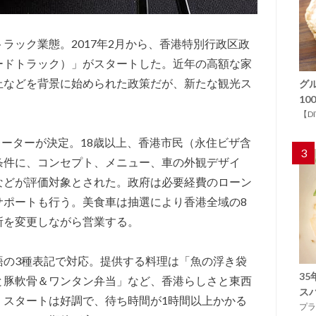
ラック業態。2017年2月から、香港特別行政区政
ードトラック）」がスタートした。近年の高額な家
止などを背景に始められた政策だが、新たな観光ス
グ
1
。
【D
ペレーターが決定。18歳以上、香港市民（永住ビザ含
3
条件に、コンセプト、メニュー、車の外観デザイ
などが評価対象とされた。政府は必要経費のローン
サポートも行う。美食車は抽選により香港全域の8
所を変更しながら営業する。
語の3種表記で対応。提供する料理は「魚の浮き袋
3
と豚軟骨＆ワンタン弁当」など、香港らしさと東西
ス
。スタートは好調で、待ち時間が1時間以上かかる
プラ