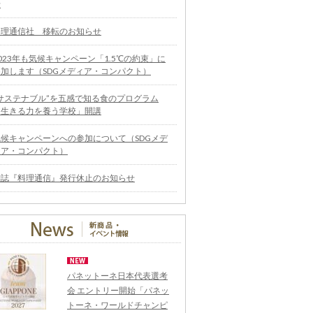
せ
料理通信社 移転のお知らせ
023年も気候キャンペーン「1.5℃の約束」に
参加します（SDGメディア・コンパクト）
“サステナブル”を五感で知る食のプログラム
「生きる力を養う学校」開講
気候キャンペーンへの参加について（SDGメデ
ィア・コンパクト）
雑誌『料理通信』発行休止のお知らせ
パネットーネ日本代表選考
会 エントリー開始「パネッ
トーネ・ワールドチャンピ