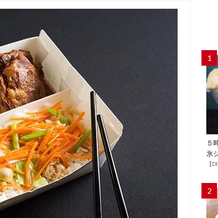
1
５
氷
【D
2