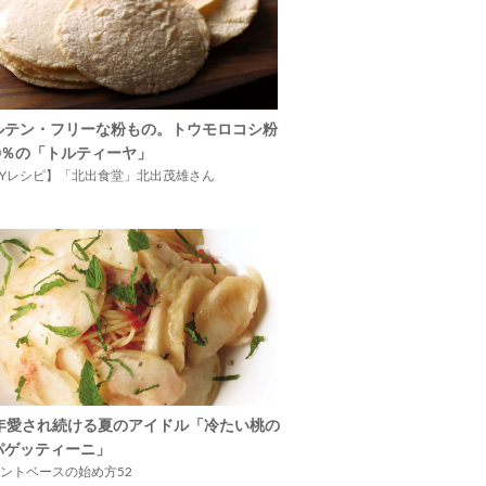
ルテン・フリーな粉もの。トウモロコシ粉
00％の「トルティーヤ」
IYレシピ】「北出食堂」北出茂雄さん
5年愛され続ける夏のアイドル「冷たい桃の
パゲッティーニ」
ントベースの始め方52