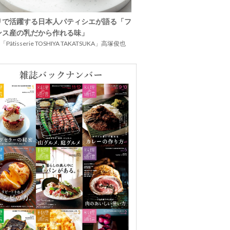
リで活躍する日本人パティシエが語る「フ
ンス産の乳だから作れる味」
Pâtisserie TOSHIYA TAKATSUKA」高塚俊也