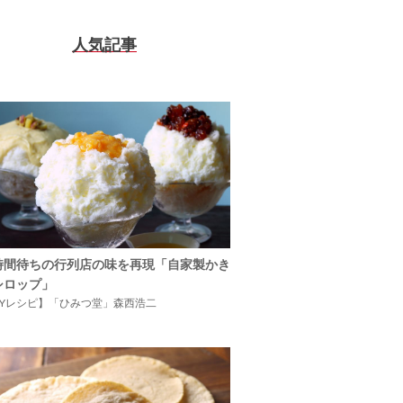
人気記事
時間待ちの行列店の味を再現「自家製かき
シロップ」
IYレシピ】「ひみつ堂」森西浩二