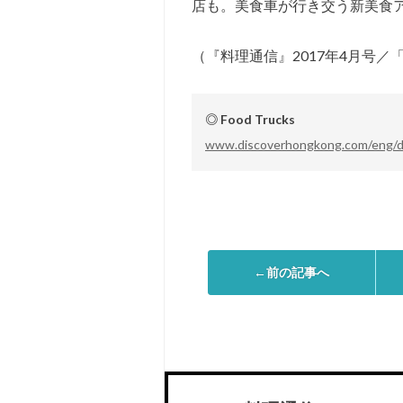
店も。美食車が行き交う新美食
（『料理通信』2017年4月号
◎ Food Trucks
www.discoverhongkong.com/eng/di
←前の記事へ