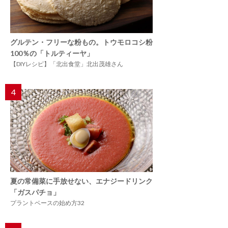
グルテン・フリーな粉もの。トウモロコシ粉
100％の「トルティーヤ」
【DIYレシピ】「北出食堂」北出茂雄さん
4
夏の常備菜に手放せない、エナジードリンク
「ガスパチョ」
プラントベースの始め方32