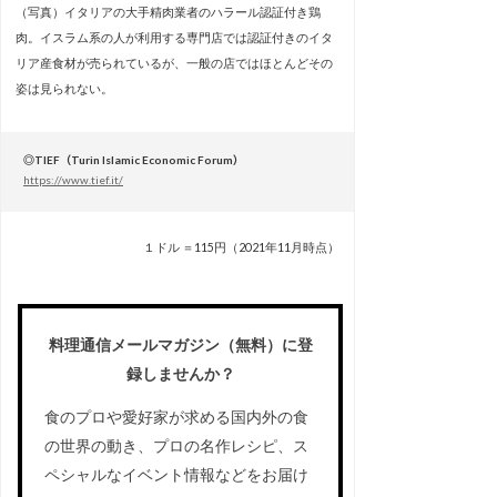
（写真）イタリアの大手精肉業者のハラール認証付き鶏
肉。イスラム系の人が利用する専門店では認証付きのイタ
リア産食材が売られているが、一般の店ではほとんどその
姿は見られない。
◎TIEF（Turin Islamic Economic Forum）
https://www.tief.it/
１ドル ＝115円（2021年11月時点）
料理通信メールマガジン（無料）に登
録しませんか？
食のプロや愛好家が求める国内外の食
の世界の動き、プロの名作レシピ、ス
ペシャルなイベント情報などをお届け