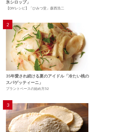
氷シロップ」
【DIYレシピ】「ひみつ堂」森西浩二
2
35年愛され続ける夏のアイドル「冷たい桃の
スパゲッティーニ」
プラントベースの始め方52
3