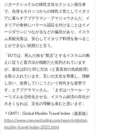
ンターナショナルの移民文化セクション責任者
で、自身もモロッコからの移民２世としてイタリ
アに暮らすアブデラマン・アマジョウさんだ。イ
タリアの食材にハラール認証を付けることはイメ
ージダウンにつながるなどの偏見があり、イスラ
ム系観光客は、安心してイタリア料理を食べるこ
とができない状態だと言う。
「EUでは、死んだ肉を“禁忌”とするイスラムの教
えに従うと畜方法が残酷だと批判されています
が、最近はEUと同じ方法（と畜直前の気絶処理）
を取り入れています。互いの文化を尊重し、理解
し合い、改善していこうという前向きな姿勢で
す」とアブデラマンさん。「まずはハラール・ツ
ーリズムを活性化させる。イスラム経済の存在が
大きくなれば、文化の理解も進むと思います」
＊GMTI：Global Muslim Travel Index（最新版）
https://www.crescentrating.com/reports/global-
muslim-travel-index-2021.html