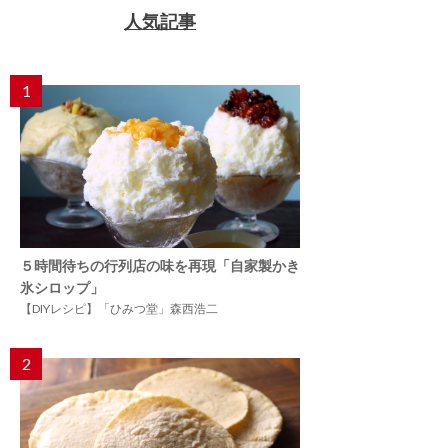
人気記事
1
５時間待ちの行列店の味を再現「自家製かき
氷シロップ」
【DIYレシピ】「ひみつ堂」森西浩二
2