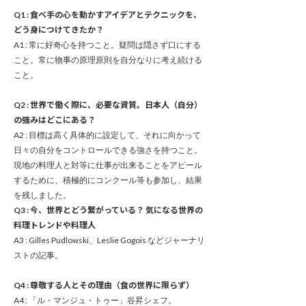
Q1 : 食べ手の心を動かすアイデアとテクニックを、
どう身につけてきたか？
A1 : 常に好奇心を持つこと。疑問は隠さず口にする
こと。常に物事の原理原則を自分なりに考え続ける
こと。
Q2 : 世界で働く際に、必要な資質。日本人（自分）
の強みはどこにある？
A2 : 目標は高く具体的に設定して、それに向かって
日々の自分をコントロールできる強さを持つこと。
現地の料理人と対等に仕事が出来ることをアピール
するために、積極的にコンクール等も参加し、結果
を残しました。
Q3 : 今、世界とどう繋がっている？ 気になる世界の
料理トレンドや料理人
A3 : Gilles Pudlowski、Leslie Gogois などジャーナリ
ストの記事。
Q4 : 尊敬する人とその理由（食の世界に限らず）
A4 : 「ル・マンジュ・トゥー」谷昇シェフ。