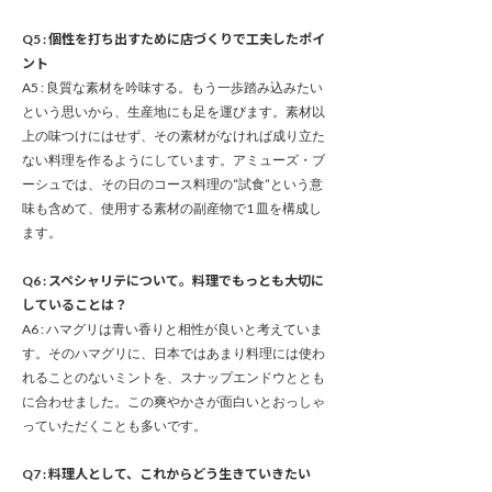
Q5 : 個性を打ち出すために店づくりで工夫したポイ
ント
A5 : 良質な素材を吟味する。もう一歩踏み込みたい
という思いから、生産地にも足を運びます。素材以
上の味つけにはせず、その素材がなければ成り立た
ない料理を作るようにしています。アミューズ・ブ
ーシュでは、その日のコース料理の“試食”という意
味も含めて、使用する素材の副産物で1 皿を構成し
ます。
Q6 : スペシャリテについて。料理でもっとも大切に
していることは？
A6 : ハマグリは青い香りと相性が良いと考えていま
す。そのハマグリに、日本ではあまり料理には使わ
れることのないミントを、スナップエンドウととも
に合わせました。この爽やかさが面白いとおっしゃ
っていただくことも多いです。
Q7 : 料理人として、これからどう生きていきたい