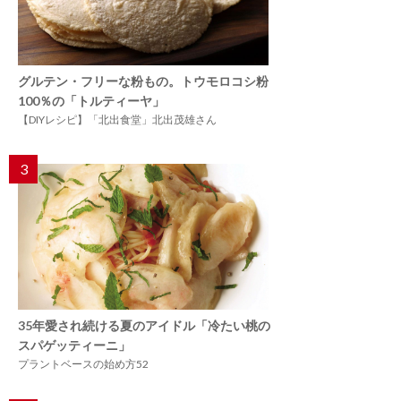
グルテン・フリーな粉もの。トウモロコシ粉
100％の「トルティーヤ」
【DIYレシピ】「北出食堂」北出茂雄さん
3
35年愛され続ける夏のアイドル「冷たい桃の
スパゲッティーニ」
プラントベースの始め方52