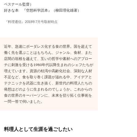
ベスナール監督）
好きな本 『空想科学読本』（柳田理化雄著）
『料理通信』2018年7月号取材時点
近年、急速にボーダレス化する食の世界。国を超えて
働く先を選ぶことはもちろん、ジャンル、食材、また
店間の垣根を越えて、互いの哲学や素材へのアプロー
チに刺激を受ける1980年代以降生まれのシェフたちが
増えています。資源の枯渇や高齢化社会、深刻な人材
不足など、食を取り巻く課題が溢れる中、アイデアと
テクニックを武器に生き抜く、新世代の料理人たちの
発想はどのように生まれるのでしょうか。これからの
食の世界のキーパーソンに、未来を切り拓く仕事術を
一問一答で伺いました。
料理人として生涯を過ごしたい