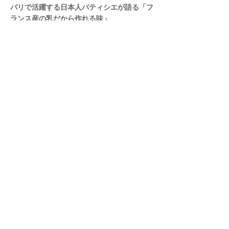
パリで活躍する日本人パティシエが語る「フ
ランス産の乳だから作れる味」
パリ「Pâtisserie TOSHIYA TAKATSUKA」高塚俊也