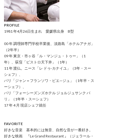
PROFILE
1981 年4月26日生まれ 愛媛県出身 B型
00 年 調理師専門学校卒業後、淡路島「ホテルアナガ」
（2年半）
09 年 東京・市ヶ谷「ル・マンジュ・トゥー」（1
年）、荻窪「ビストロ天下井」（1年）
11 年 渡仏。ニース「レ ドゥ-カナイユ」（3年・スー
シェフ）、
パリ「ジャン＝フランソワ・ピエ—ジュ」（1年半・ス
ーシェフ）、
パリ「フォーシーズンズホテル ジョルジュサンク パ
リ」（1年半・スーシェフ）
17 年 4 月 現店シェフ就任
FAVORITE
好きな音楽 基本的には無音、自然な音が一番好き。
好きな映画 『Le Grand Restaurant 』（ジェラール・