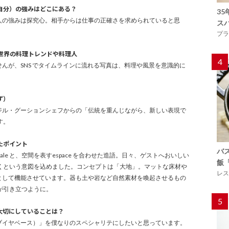
（自分）の強みはどこにある？
3
日本人の強みは探究心。相手からは仕事の正確さを求められていると思
ス
プラ
なる世界の料理トレンドや料理人
4
ませんが、SNS でタイムラインに流れる写真は、料理や風景を意識的に
ず）
イ」ジル・グーションシェフからの「伝統を重んじながら、新しい表現で
す。
したポイント
バ
rale と、空間を表すespace を合わせた造語。日々、ゲストへおいしい
飯
くという意図を込めました。コンセプトは「大地」。マットな床材や
レス
”として機能させています。器も土や岩など自然素材を喚起させるもの
が引き立つように。
5
も大切にしていることは？
ダ（ブイヤベース）」を僕なりのスペシャリテにしたいと思っています。