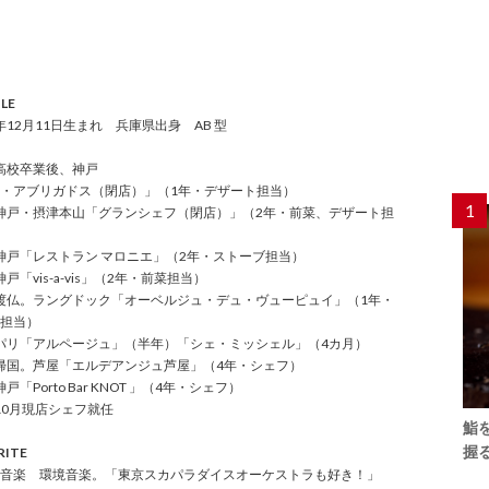
LE
1 年12月11日生まれ 兵庫県出身 AB 型
年 高校卒業後、神戸
・アブリガドス（閉店）」（1年・デザート担当）
1
年 神戸・摂津本山「グランシェフ（閉店）」（2年・前菜、デザート担
年 神戸「レストラン マロニエ」（2年・ストーブ担当）
 神戸「vis-a-vis」（2年・前菜担当）
年 渡仏。ラングドック「オーベルジュ・デュ・ヴューピュイ」（1年・
担当）
年 パリ「アルページュ」（半年）「シェ・ミッシェル」（4カ月）
年 帰国。芦屋「エルデアンジュ芦屋」（4年・シェフ）
 神戸「Porto Bar KNOT 」（4年・シェフ）
年 10月現店シェフ就任
鮨
握
RITE
音楽 環境音楽。「東京スカパラダイスオーケストラも好き！」