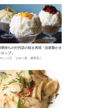
時間待ちの行列店の味を再現「自家製かき
シロップ」
IYレシピ】「ひみつ堂」森西浩二