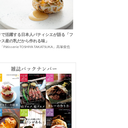
リで活躍する日本人パティシエが語る「フ
ンス産の乳だから作れる味」
Pâtisserie TOSHIYA TAKATSUKA」高塚俊也