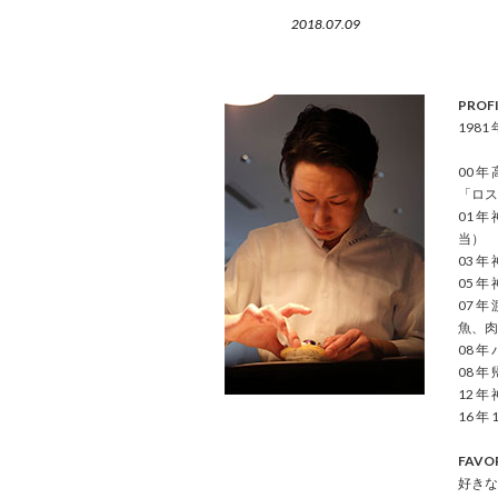
2018.07.09
PROFI
198
00 
「ロス
01 
当）
03 
05 年
07 
魚、肉
08 
08 
12 年
16 
FAVO
好きな