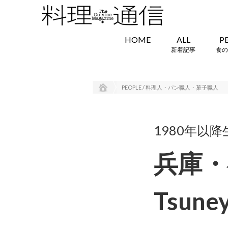
HOME
ALL
P
新着記事
食の
PEOPLE / 料理人・パン職人・菓子職人
1980年以
兵庫・
Tsuney