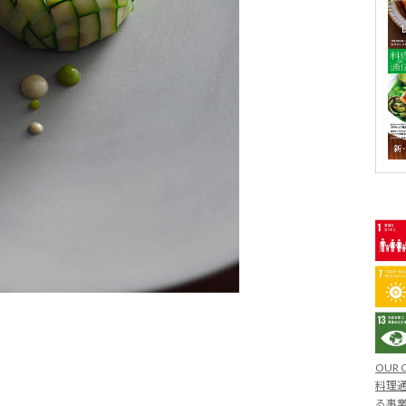
OUR 
料理通
る事