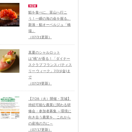
鮨を食べに、富山へ行こ
う！一瞬の海の命を握る。
新湊・鮨オーベルジュ「橋
場」
（07/31更新）
真夏のシャルロット
は“桃”が香る！「ダイナー
スクラブ フランス パティス
リー ウィーク」7/31(金)ま
で
（07/29更新）
【7/28（火）開催・茨城】
持続可能な農業に関わる研
修会・参加者募集 ～環境に
向き合う農業を、これから
の産地の力に～
（07/17更新）