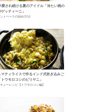
5年愛され続ける夏のアイドル「冷たい桃の
パゲッティーニ」
ントベースの始め方52
スマティライスで作るインド式炊き込みご
「トウモロコシのビリヤニ」
キューレシピ【トウモロコシ編】