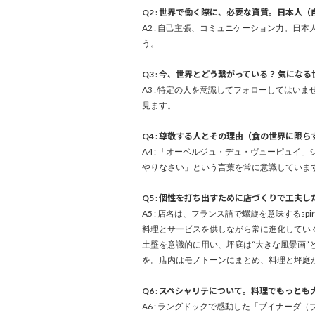
Q2 : 世界で働く際に、必要な資質。日本人
A2 : 自己主張、コミュニケーション力。
う。
Q3 : 今、世界とどう繋がっている？ 気に
A3 : 特定の人を意識してフォローしてはい
見ます。
Q4 : 尊敬する人とその理由（食の世界に限ら
A4 : 「オーベルジュ・デュ・ヴューピュ
やりなさい」という言葉を常に意識していま
Q5 : 個性を打ち出すために店づくりで工夫
A5 : 店名は、フランス語で螺旋を意味するspi
料理とサービスを供しながら常に進化してい
土壁を意識的に用い、坪庭は“大きな風景画
を。店内はモノトーンにまとめ、料理と坪庭
Q6 : スペシャリテについて。料理でもっと
A6 : ラングドックで感動した「ブイナー