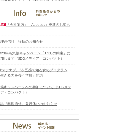
「会社案内」「About us」更新のお知ら
せ
料理通信社 移転のお知らせ
023年も気候キャンペーン「1.5℃の約束」に
参加します（SDGメディア・コンパクト）
“サステナブル”を五感で知る食のプログラム
「生きる力を養う学校」開講
気候キャンペーンへの参加について（SDGメデ
ィア・コンパクト）
雑誌『料理通信』発行休止のお知らせ