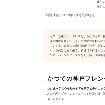
好きな
好きな
『料理通信』2018年7月号取材時点
近年、急速にボーダレス化する食の世界。
間の垣根を越えて、互いの哲学や素材へのア
ています。資源の枯渇や高齢化社会、深刻
ックを武器に生き抜く、新世代の料理人た
のキーパーソンに、未来を切り拓く仕事術
かつての神戸フレン
Q1 : 食べ手の心を動かすアイデアとテクニ
A1 : 料理をブラッシュアップして何回も
ることがある。