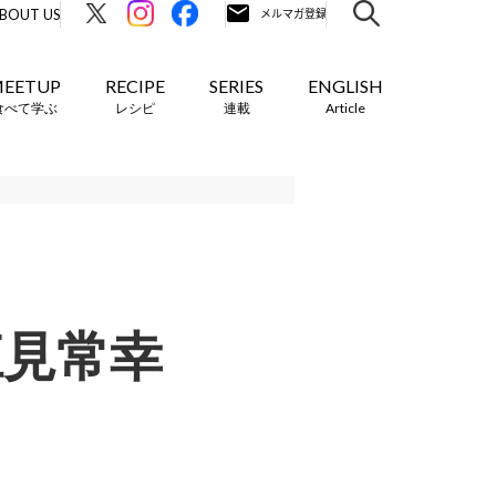
BOUT US
EETUP
RECIPE
SERIES
ENGLISH
食べて学ぶ
レシピ
連載
Article
江見常幸