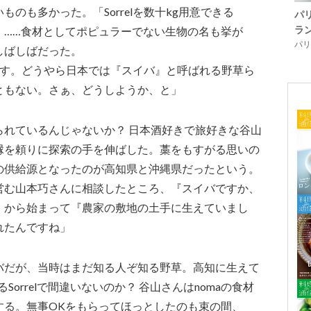
のも多かった。「Sorrelを数十kg用意できる
パ
ラ
」……食材としてポピュラーでない生物の名も挙が
パリ「
しばしばだった。
合です。どうやら日本では『スイバ』と呼ばれる野草ら
ともない。さぁ、どうしようか、と」
られているんじゃないか？ 日本酒好きで旅好きな谷山
縁を頼りに探索の手を伸ばした。藁をもすがる思いの
の供給源となったのが高知県と沖縄県だったという。
営む山本巧さんに相談したところ、『スイバですか、
』から始まって『農家の敷地の土手に生えていまし
れたんですね」
バだが、当時はまだ知る人ぞ知る野草。高知に生えて
Sorrelで間違いないのか？ 谷山さんはnomaの食材
する。無事OKをもらってほっとしたのも束の間、