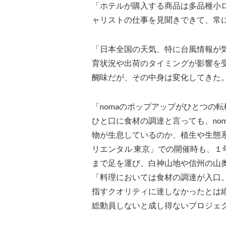
「ホテルが購入する商品は多品種小
ャリストの仕事を見聞きできて、常
「日本全国の天気、特に台風情報が
育状況や出荷のタイミングが影響を
醐味だが、その中身は変化してきた
「nomaのポップアップがひとつの
ひと口に食材の調達と言っても、no
物が生息しているのか、植生や生態
リエンタル 東京」での開催時も、
まで足を運び、白神山地や信州の山
「料理においては食材の調達が入口
指すクオリティに達しなかったとは絶
総動員しないと成し得ないプロジェ