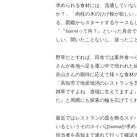
求められる食材には、流通していないも
か？」「肉桂の木のひげ根が欲しい
る。図鑑からスタートするケースも
「『Sorrelって何？』といった具
しい。聞いたことないし、扱ったこ
野草だとすれば、田舎では案外食べ
さんが各地へ足を運ぶ中で培われた
谷山さんの期待に応えて様々な食材
「高知市で地産地消のレストランを
雑草ですよね、道端に生えてますよ
た』と周囲にも探索の輪を広げてく
最近ではレストランの皿を飾るスイ
いるというそのスイバはnomaが求める
担当者を高知まで連れて行って確認