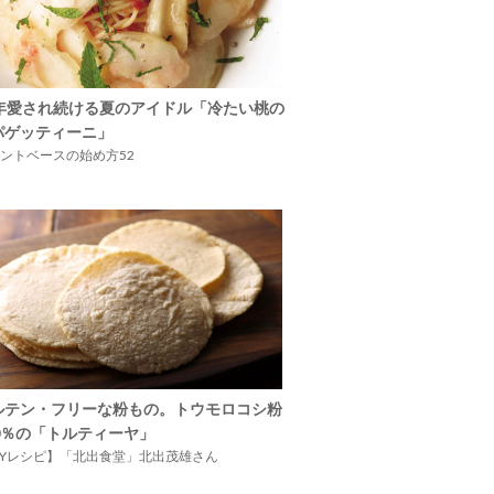
5年愛され続ける夏のアイドル「冷たい桃の
パゲッティーニ」
ントベースの始め方52
ルテン・フリーな粉もの。トウモロコシ粉
00％の「トルティーヤ」
IYレシピ】「北出食堂」北出茂雄さん