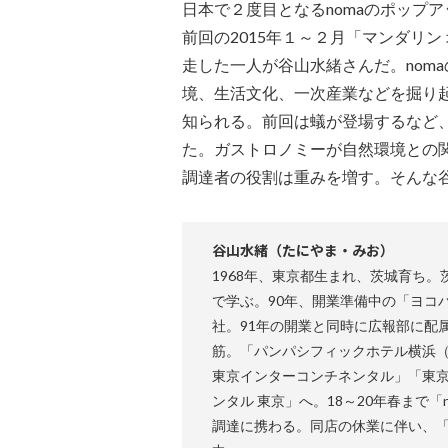
日本で２度目となるnomaのポップ
前回の2015年１～２月「マンダリン
走した一人が谷山水緒さんだ。nom
境、生活文化、一次産業などを掘り
知られる。前回は蟻が登場するなど
た。ガストロノミーが自然環境との
調達者の役割は重みを増す。そんな
谷山水緒（たにやま・みお）
1968年、東京都生まれ、茨城育ち。
で学ぶ。90年、開業準備中の「ヨコハ
社。91年の開業と同時に広報部に配
筋。「パンパシフィックホテル横浜
東京インターコンチネンタル」「東京
ンタル 東京」へ。18～20年春まで「
調達に携わる。同店の休業に伴い、「