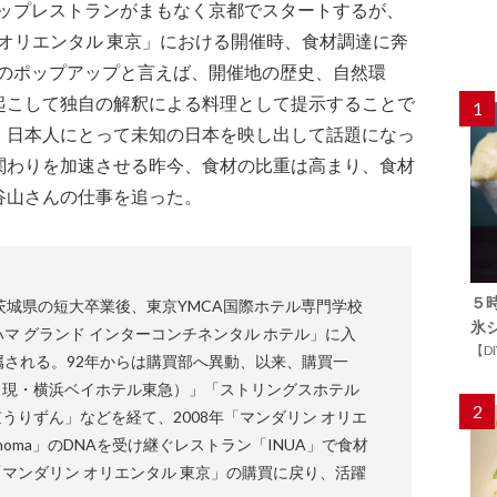
アップレストランがまもなく京都でスタートするが、
 オリエンタル 東京」における開催時、食材調達に奔
aのポップアップと言えば、開催地の歴史、自然環
起こして独自の解釈による料理として提示することで
1
、日本人にとって未知の日本を映し出して話題になっ
関わりを加速させる昨今、食材の比重は高まり、食材
谷山さんの仕事を追った。
５
茨城県の短大卒業後、東京YMCA国際ホテル専門学校
氷
マ グランド インターコンチネンタル ホテル」に入
【D
属される。92年からは購買部へ異動、以来、購買一
（現・横浜ベイホテル東急）」「ストリングスホテル
2
うりずん」などを経て、2008年「マンダリン オリエ
noma」のDNAを受け継ぐレストラン「INUA」で食材
マンダリン オリエンタル 東京」の購買に戻り、活躍