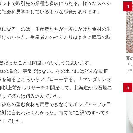
ロットで取引先の業種も多岐にわたる。様々なスペシ
4
に社会科見学をしているような感覚があります」
気になる」のは、生産者たちが手塩にかけた食材の生
受けるからだ。生産者とのやりとりはまさに購買の醍
。
夏
転機だったことは間違いないように思います」
「
maの場合、尋常ではない。その土地にはどんな動植
プラ
系を知るところからアプローチする。「マンダリン オ
5
１年以上前からリサーチを開始して、北海道から石垣島
奥まで彼らは踏み込んでいた。
。彼らの望む食材を用意できなくてポップアップが目
対に言われたくなかった。持てる“ご縁”のすべてを
クトでした」