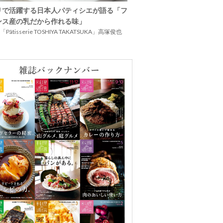
リで活躍する日本人パティシエが語る「フ
ンス産の乳だから作れる味」
Pâtisserie TOSHIYA TAKATSUKA」高塚俊也