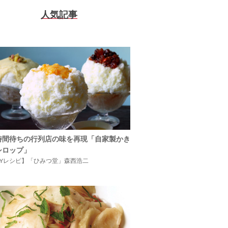
人気記事
時間待ちの行列店の味を再現「自家製かき
シロップ」
IYレシピ】「ひみつ堂」森西浩二