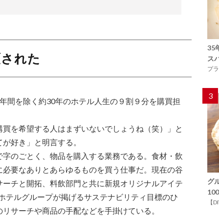
3
覆された
ス
プラ
3
２年間を除く約30年のホテル人生の９割９分を購買担
購買を希望する人はまずいないでしょうね（笑）」と
てが好き」と明言する。
で字のごとく、物品を購入する業務である。食材・飲
に必要なありとあらゆるものを買う仕事だ。現在の谷
グ
サーチと開拓、料飲部門と共に新規オリジナルアイテ
1
 ホテルグループが掲げるサステナビリティ目標のひ
【D
のリサーチや商品の手配などを手掛けている。