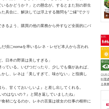
ているかどうか？」との懸念が。するとまた別の群生
た具合に、解決しては浮上する難問を“ご縁”でクリ
できるよう、購買の他の業務から外すなど全面的にバ
だ頃にnomaを率いるレネ・レゼピ本人から言われ
だ。日本の野菜は美しすぎる」
整っている。いびつだったり、少しでも傷があれば、
しかし、レネは「美しすぎて、味がない」と指摘し
OUR 
料理通
る事
ほら、甘くておいしいよ』と差し出してくれる。
ぱいのはないの？』と聞き返していましたね」
が食材になるのか。レネの言葉は彼女の仕事の根幹に