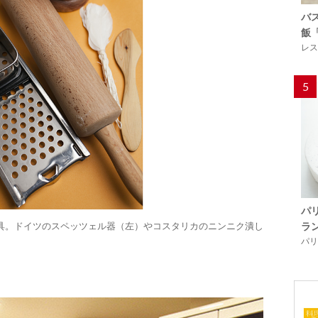
バ
飯
レス
5
パ
ラ
具。ドイツのスペッツェル器（左）やコスタリカのニンニク潰し
パリ「