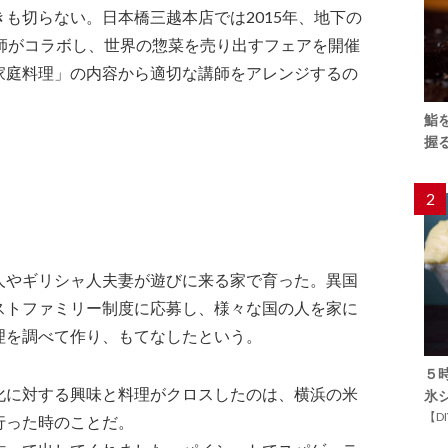
も切らない。日本橋三越本店では2015年、地下の
講師がコラボし、世界の惣菜を売り出すフェアを開催
家庭料理」の内容から適切な講師をアレンジするの
。
鮨
握
2
人やギリシャ人夫妻が遊びに来る家で育った。異国
ストファミリー制度に応募し、様々な国の人を家に
理を調べて作り、もてなしたという。
５
化に対する興味と料理がクロスしたのは、横浜の米
氷
【D
行った時のことだ。