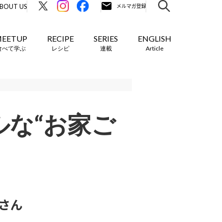
BOUT US
EETUP
RECIPE
SERIES
ENGLISH
食べて学ぶ
レシピ
連載
Article
な“お家ご
さん