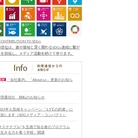
CONTRIBUTION TO SDGs
信社は、食の領域と深く関わるSDGs達成に繋が
業を目指し、メディア活動を続けて参ります。
「会社案内」「About us」更新のお知ら
せ
料理通信社 移転のお知らせ
023年も気候キャンペーン「1.5℃の約束」に
参加します（SDGメディア・コンパクト）
“サステナブル”を五感で知る食のプログラム
「生きる力を養う学校」開講