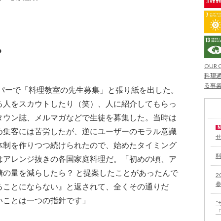
る
OUR 
料理通
る事
ーパーで「料理教室の先生募集」と張り紙を出した。
る人をスカウトしたり（笑）、人に紹介してもらっ
タウン誌、メルマガなどで生徒を募集した。当時は
め集客には苦労したが、逆にユーザーのモラル意識
体制を作りつつ続けられたので、始めたタイミング
はアレンジ抜きの各国家庭料理だ。「初めの頃、ア
糖の量を減らしたら？ と提案したことがあったんで
2
ることにならない』と返されて、全くその通りだ
いことは一つの指針です」