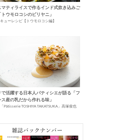
スマティライスで作るインド式炊き込みご
「トウモロコシのビリヤニ」
キューレシピ【トウモロコシ編】
リで活躍する日本人パティシエが語る「フ
ンス産の乳だから作れる味」
Pâtisserie TOSHIYA TAKATSUKA」高塚俊也