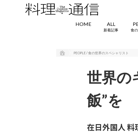
HOME
ALL
P
新着記事
食の
PEOPLE / 食の世界のスペシャリスト
世界の
飯”を
在日外国人 料