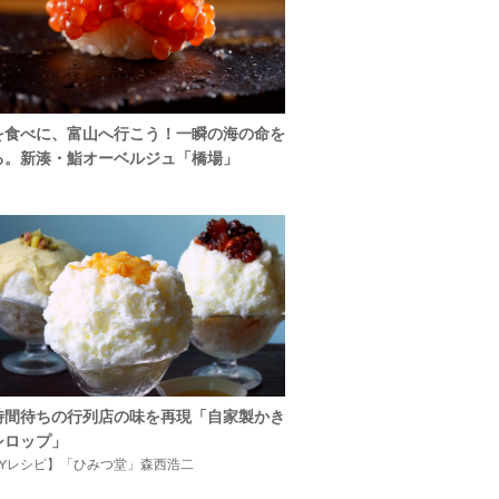
を食べに、富山へ行こう！一瞬の海の命を
る。新湊・鮨オーベルジュ「橋場」
時間待ちの行列店の味を再現「自家製かき
シロップ」
IYレシピ】「ひみつ堂」森西浩二