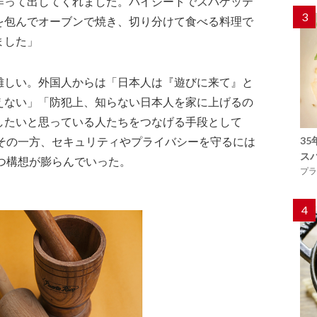
作って出してくれました。パイシートでスパゲッテ
3
を包んでオーブンで焼き、切り分けて食べる料理で
ました」
難しい。外国人からは「日本人は『遊びに来て』と
えない」「防犯上、知らない日本人を家に上げるの
したいと思っている人たちをつなげる手段として
3
 その一方、セキュリティやプライバシーを守るには
ス
つ構想が膨らんでいった。
プラ
4