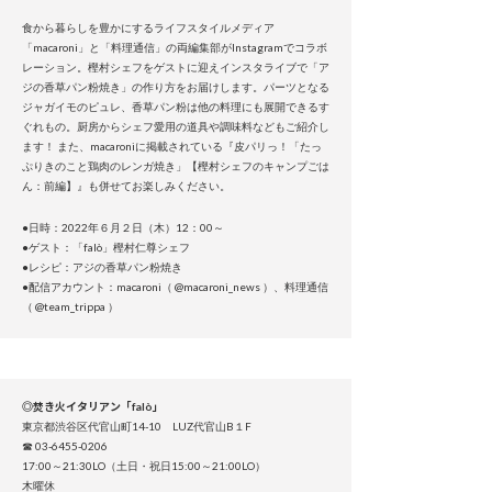
食から暮らしを豊かにするライフスタイルメディア
「macaroni」と「料理通信」の両編集部がInstagramでコラボ
レーション。樫村シェフをゲストに迎えインスタライブで「ア
ジの香草パン粉焼き」の作り方をお届けします。パーツとなる
ジャガイモのピュレ、香草パン粉は他の料理にも展開できるす
ぐれもの。厨房からシェフ愛用の道具や調味料などもご紹介し
ます！ また、macaroniに掲載されている『皮パリっ！「たっ
ぷりきのこと鶏肉のレンガ焼き」【樫村シェフのキャンプごは
ん：前編】』も併せてお楽しみください。
●日時：2022年６月２日（木）12：00～
●ゲスト：「falò」樫村仁尊シェフ
●レシピ：アジの香草パン粉焼き
●配信アカウント：macaroni（ @macaroni_news ）、料理通信
（ @team_trippa ）
◎焚き火イタリアン「falò」
東京都渋谷区代官山町14-10 LUZ代官山B１F
☎ 03-6455-0206
17:00～21:30LO（土日・祝日15:00～21:00LO）
木曜休