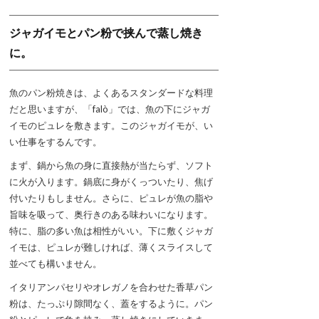
ジャガイモとパン粉で挟んで蒸し焼き
に。
魚のパン粉焼きは、よくあるスタンダードな料理
だと思いますが、「falò」では、魚の下にジャガ
イモのピュレを敷きます。このジャガイモが、い
い仕事をするんです。
まず、鍋から魚の身に直接熱が当たらず、ソフト
に火が入ります。鍋底に身がくっついたり、焦げ
付いたりもしません。さらに、ピュレが魚の脂や
旨味を吸って、奥行きのある味わいになります。
特に、脂の多い魚は相性がいい。下に敷くジャガ
イモは、ピュレが難しければ、薄くスライスして
並べても構いません。
イタリアンパセリやオレガノを合わせた香草パン
粉は、たっぷり隙間なく、蓋をするように。パン