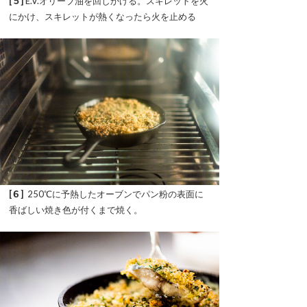
[５]
E.V.オリーブ油を回しかける。スキレットを火
にかけ、スキレットが熱くなったら火を止める
[６]
250℃に予熱したオーブンでパン粉の表面に
香ばしい焼き色が付くまで焼く。