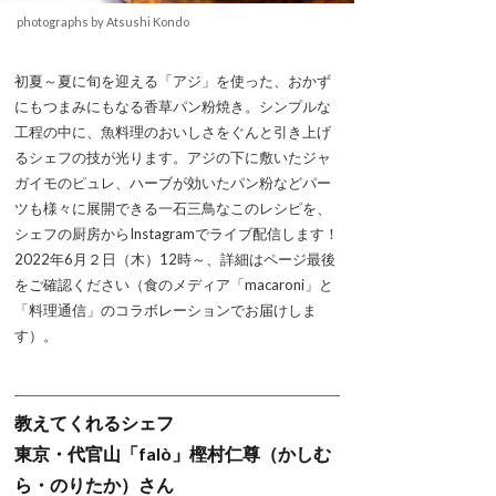
photographs by Atsushi Kondo
初夏～夏に旬を迎える「アジ」を使った、おかず
にもつまみにもなる香草パン粉焼き。シンプルな
工程の中に、魚料理のおいしさをぐんと引き上げ
るシェフの技が光ります。アジの下に敷いたジャ
ガイモのピュレ、ハーブが効いたパン粉などパー
ツも様々に展開できる一石三鳥なこのレシピを、
シェフの厨房からInstagramでライブ配信します！
2022年6月２日（木）12時～、詳細はページ最後
をご確認ください（食のメディア「macaroni」と
「料理通信」のコラボレーションでお届けしま
す）。
教えてくれるシェフ
東京・代官山「falò」樫村仁尊（かしむ
ら・のりたか）さん