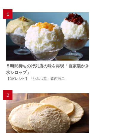
1
５時間待ちの行列店の味を再現「自家製かき
氷シロップ」
【DIYレシピ】「ひみつ堂」森西浩二
2