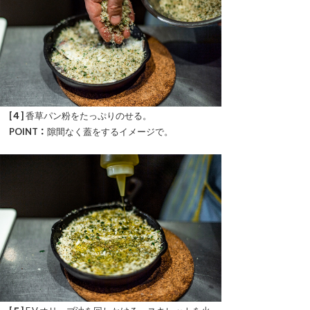
[４]
香草パン粉をたっぷりのせる。
POINT：
隙間なく蓋をするイメージで。