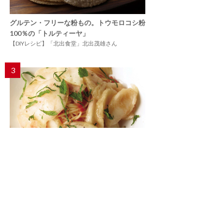
グルテン・フリーな粉もの。トウモロコシ粉
100％の「トルティーヤ」
【DIYレシピ】「北出食堂」北出茂雄さん
3
35年愛され続ける夏のアイドル「冷たい桃の
スパゲッティーニ」
プラントベースの始め方52
4