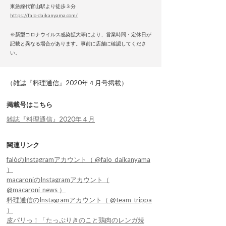
東急線代官山駅より徒歩３分
https://falo-daikanyama.com/
※新型コロナウイルス感染拡大等により、営業時間・定休日が
記載と異なる場合があります。事前に店舗に確認してくださ
い。
（雑誌『料理通信』2020年４月号掲載）
掲載号はこちら
雑誌『料理通信』2020年４月
関連リンク
falòのInstagramアカウント（ @falo_daikanyama
）
macaroniのInstagramアカウント（
@macaroni_news ）
料理通信のInstagramアカウント（ @team_trippa
）
皮パリっ！「たっぷりきのこと鶏肉のレンガ焼