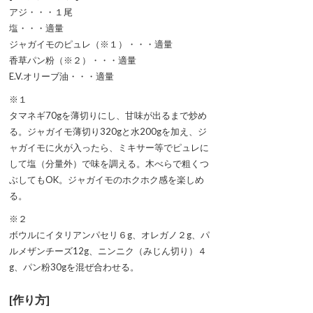
アジ・・・１尾
塩・・・適量
ジャガイモのピュレ（※１）・・・適量
香草パン粉（※２）・・・適量
E.V.オリーブ油・・・適量
※１
タマネギ70gを薄切りにし、甘味が出るまで炒め
る。ジャガイモ薄切り320gと水200gを加え、ジ
ャガイモに火が入ったら、ミキサー等でピュレに
して塩（分量外）で味を調える。木べらで粗くつ
ぶしてもOK。ジャガイモのホクホク感を楽しめ
る。
※２
ボウルにイタリアンパセリ６g、オレガノ２g、パ
ルメザンチーズ12g、ニンニク（みじん切り）４
g、パン粉30gを混ぜ合わせる。
[作り方]