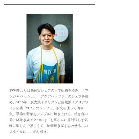
1994年より日髙良実シェフの下で研鑽を積み、「マ
ンジャ ペッシェ」「アクアパッツァ」のシェフを務
め、2016年、炭火焼イタリアンと自然派イタリアワ
インの店「falò」のシェフに。炭火を使って肉や
魚、季節の野菜をシンプルに焼き上げる。焼き台の
前に鉢巻き姿で立つのは「お客さんに肩肘張らず気
軽に楽しんでほしくて、炉端焼き屋を思わせるこの
スタイルに」。釣り好き。