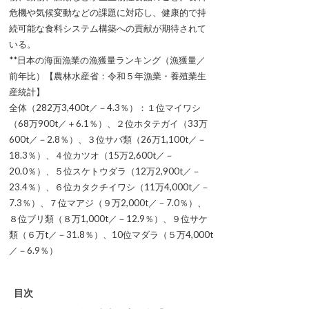
危機や気候変動などの課題に対応し、健康的で持
続可能な食料システム構築への貢献が期待されて
いる。
**日本の海面漁業の漁獲量ランキング（漁獲量／
前年比）【農林水産省：令和５年漁業・養殖業生
産統計】
全体（282万3,400t／－4.3％）：１位マイワシ
（68万900t／＋6.1％）、２位ホタテガイ（33万
600t／－2.8％）、３位サバ類（26万1,100t／－
18.3％）、４位カツオ（15万2,600t／－
20.0％）、５位スケトウダラ（12万2,900t／－
23.4％）、６位カタクチイワシ（11万4,000t／－
7.3％）、７位マアジ（９万2,000t／－7.0％）、
８位ブリ類（８万1,000t／－12.9％）、９位サケ
類（６万t／－31.8％）、10位マダラ（５万4,000t
／－6.9％）
目次