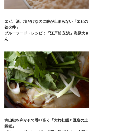
エビ、酒、塩だけなのに箸が止まらない「エビの
鉄火丼」
ブルーフード・レシピ：「江戸前 芝浜」海原大さ
ん
実山椒を利かせて香り高く「大粒牡蠣と豆腐の土
鍋煮」