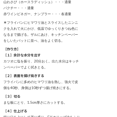
山わさび（ホースラディッシュ）・・・適量
パクチー・・・適量
赤ワインビネガー、ナンプラー・・・各適量
＊
フライパンにヒマワリ油とスライスしたニンニ
クを入れて火にかけ、低温でゆっくりきつね色に
なるまで揚げる。ザルにあけ、キッチンペーパー
をしいたバットに並べ、油をよく切る。
［作り方］
［１］余計な水分を出す
カツオに塩を振り、20分おく。出た水分はキッチ
ンペーパーでよく拭きとる。
［２］表面を揚げ焼きする
フライパンに多めのヒマワリ油を熱し、強火で皮
側を40秒、身側は10秒ずつ揚げ焼きにする。
［３］切る
まな板にとり、1.5cm厚さにカットする。
［４］仕上げる