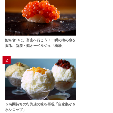
鮨を食べに、富山へ行こう！一瞬の海の命を
握る。新湊・鮨オーベルジュ「橋場」
2
５時間待ちの行列店の味を再現「自家製かき
氷シロップ」