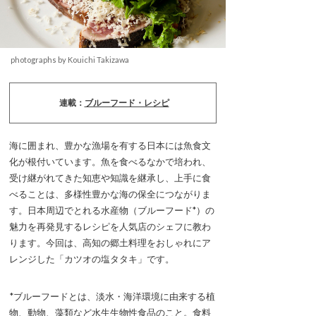
photographs by Kouichi Takizawa
連載：
ブルーフード・レシピ
海に囲まれ、豊かな漁場を有する日本には魚食文
化が根付いています。魚を食べるなかで培われ、
受け継がれてきた知恵や知識を継承し、上手に食
べることは、多様性豊かな海の保全につながりま
す。日本周辺でとれる水産物（ブルーフード*）の
魅力を再発見するレシピを人気店のシェフに教わ
ります。今回は、高知の郷土料理をおしゃれにア
レンジした「カツオの塩タタキ」です。
*ブルーフードとは、淡水・海洋環境に由来する植
物、動物、藻類など水生生物性食品のこと。食料