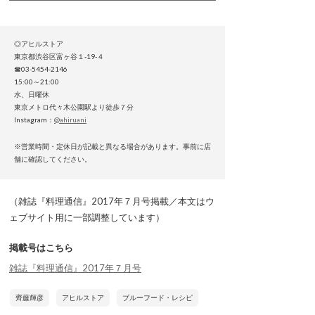
◎アヒルストア
東京都渋谷区富ヶ谷１-19-４
☎03-5454-2146
15:00～21:00
水、日曜休
東京メトロ代々木公園駅より徒歩７分
Instagram：
@ahiruani
※営業時間・定休日が記載と異なる場合があります。事前に店
舗に確認してください。
（雑誌『料理通信』2017年７月号掲載／本文はウ
ェブサイト用に一部調整しています）
掲載号はこちら
雑誌『料理通信』2017年７月号
齊藤輝彦
アヒルストア
ブルーフード・レシピ