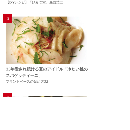
【DIYレシピ】「ひみつ堂」森西浩二
3
35年愛され続ける夏のアイドル「冷たい桃の
スパゲッティーニ」
プラントベースの始め方52
4