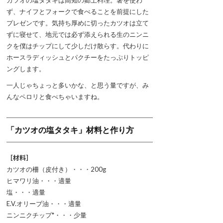
カツオの塩タタキは高知の郷土料理。箸を使わ
ず、ナイフとフォークで食べることを前提にした
プレゼンです。気持ち厚めに切ったカツオは立て
ずに寝せて、地元では必ず添えられる生のニンニ
クを僕はチップにして少しだけ散らす。代わりに
ホースラディッシュとパクチーをたっぷりトッピ
ングします。
一人じゃちょっと多いかな、と思う量ですが、み
んなペロリと食べちゃいますね。
「カツオの塩タタキ」材料と作り方
［材料］
カツオの柵（皮付き）・・・200g
ヒマワリ油・・・適量
塩・・・適量
E.V.オリーブ油・・・適量
ニンニクチップ*・・・少量