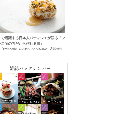
リで活躍する日本人パティシエが語る「フ
ンス産の乳だから作れる味」
Pâtisserie TOSHIYA TAKATSUKA」高塚俊也