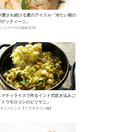
5年愛され続ける夏のアイドル「冷たい桃の
パゲッティーニ」
ントベースの始め方52
スマティライスで作るインド式炊き込みご
「トウモロコシのビリヤニ」
キューレシピ【トウモロコシ編】