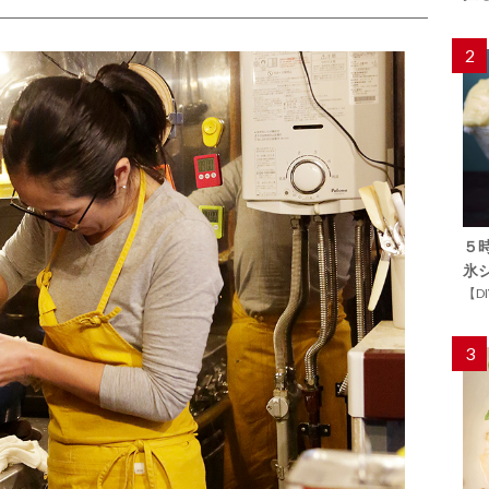
2
５
氷
【D
3