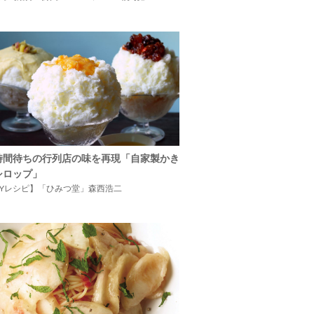
時間待ちの行列店の味を再現「自家製かき
シロップ」
IYレシピ】「ひみつ堂」森西浩二