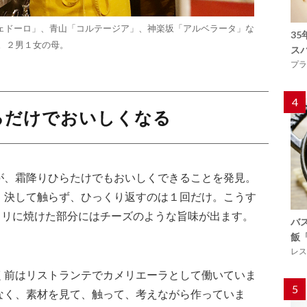
ェドーロ」、青山「コルテージア」、神楽坂「アルベラータ」な
3
立。２男１女の母。
ス
プラ
4
るだけでおいしくなる
が、霜降りひらたけでもおいしくできることを発見。
。決して触らず、ひっくり返すのは１回だけ。こうす
カリに焼けた部分にはチーズのような旨味が出ます。
バ
飯
レス
く前はリストランテでカメリエーラとして働いていま
5
なく、素材を見て、触って、考えながら作っていま