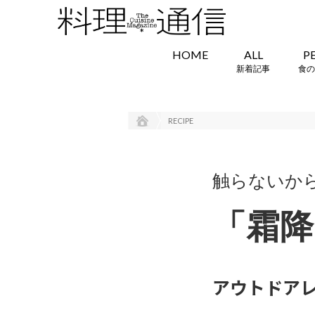
HOME
ALL
P
新着記事
食の
RECIPE
触らないか
「霜降
アウトドアレ