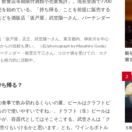
飲食店等期限付酒類小売業免許」。現在全国で7700
売を始めている。「持ち帰る」ことを前提に販売する
などを酒販店「坂戸屋」武笠陽一さん、バーテンダー
販店「坂戸屋」店主、武笠陽一さん。東京都内、神奈川を中心
厚い。 （右/photograph by Masahiro Goda）
鮨
ーテンダー・南雲主于三さん。コロナ禍を受けての、カク
握
も精力的に活動中。
2
持ち帰る？
の食事で飲み切れるくらいの量。ビールはクラフトビ
るので使いやすいですね」。ドラフト（生）ビールは
いが、容器代としてはそこそこする。武笠さんは「ク
杯売りもいけるかと思います」とも。ワインもボトル
５