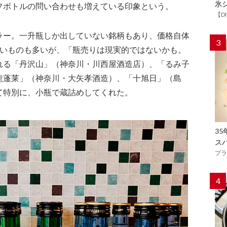
氷
フボトルの問い合わせも増えている印象という。
【D
ラー。一升瓶しか出していない銘柄もあり、価格自体
3
安いものも多いが、「瓶売りは現実的ではないかも。
れる「丹沢山」（神奈川・川西屋酒造店）、「るみ子
龍蓬莱」（神奈川・大矢孝酒造）、「十旭日」（島
て特別に、小瓶で蔵詰めしてくれた。
3
ス
プラ
4