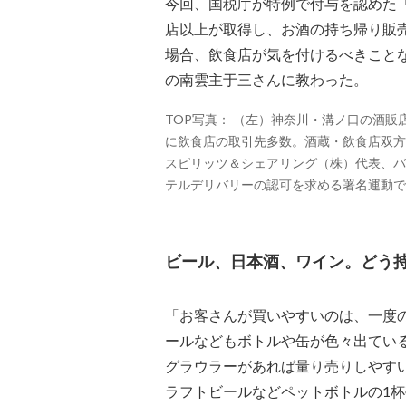
今回、国税庁が特例で付与を認めた「
店以上が取得し、お酒の持ち帰り販
場合、飲食店が気を付けるべきこと
の南雲主于三さんに教わった。
TOP写真： （左）神奈川・溝ノ口の酒
に飲食店の取引先多数。酒蔵・飲食店双方からの信頼も
スピリッツ＆シェアリング（株）代表、バ
テルデリバリーの認可を求める署名運動で
ビール、日本酒、ワイン。どう
「お客さんが買いやすいのは、一度
ールなどもボトルや缶が色々出てい
グラウラーがあれば量り売りしやす
ラフトビールなどペットボトルの1