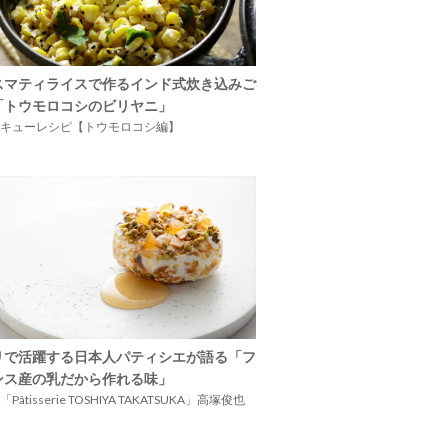
スマティライスで作るインド式炊き込みご
「トウモロコシのビリヤニ」
キューレシピ【トウモロコシ編】
リで活躍する日本人パティシエが語る「フ
ンス産の乳だから作れる味」
Pâtisserie TOSHIYA TAKATSUKA」高塚俊也