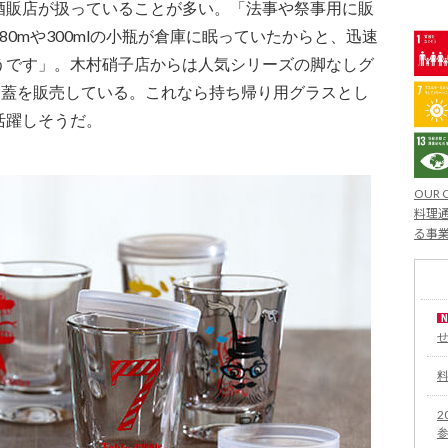
酒販店が扱っていることが多い。「法事や祭事用に販
0mや300mlの小瓶が倉庫に眠っていたからと、迅速
うです」。木村硝子店からは人気シリーズの脚なしグ
う蓋を販売している。これなら持ち帰り用グラスとし
活躍しそうだ。
OUR 
料理通
る事
2