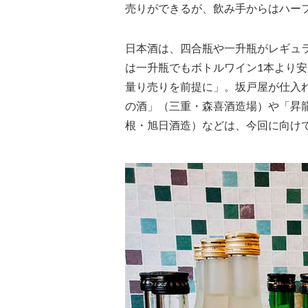
売りができるが、飲み手からはハー
日本酒は、四合瓶や一升瓶がレギュ
は一升瓶でもボトルワイン1本より
量り売りを前提に」。坂戸屋が仕入
の酒」（三重・森喜酒造場）や「昇
根・旭日酒造）などは、今回に向け