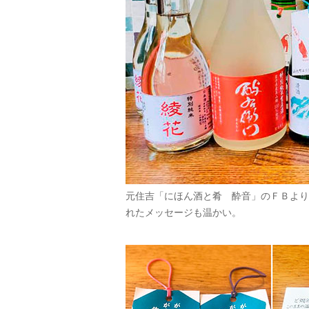
元住吉「にほん酒と肴 酔音」のＦＢより
れたメッセージも温かい。