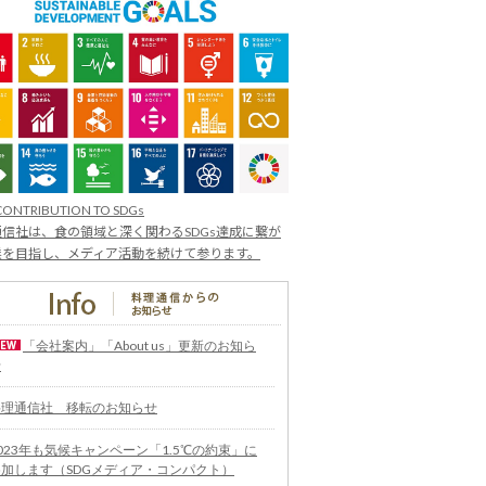
CONTRIBUTION TO SDGs
信社は、食の領域と深く関わるSDGs達成に繋が
業を目指し、メディア活動を続けて参ります。
「会社案内」「About us」更新のお知ら
せ
料理通信社 移転のお知らせ
023年も気候キャンペーン「1.5℃の約束」に
参加します（SDGメディア・コンパクト）