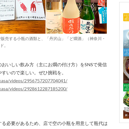
で販売する小瓶の酒類と、「丹沢山」「ど燗酒」（神奈川・
ド。
おいしい飲み方（主にお燗の付け方）をSNSで発信
やすいので楽しい。ぜひ挑戦を。
ukasa/videos/2956757207704041/
ukasa/videos/2928612287185200/
する必要があるため、店で空の小瓶を用意して瓶代は