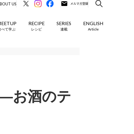
BOUT US
EETUP
RECIPE
SERIES
ENGLISH
食べて学ぶ
レシピ
連載
Article
？―お酒のテ