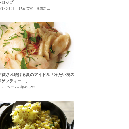
シロップ」
IYレシピ】「ひみつ堂」森西浩二
5年愛され続ける夏のアイドル「冷たい桃の
パゲッティーニ」
ントベースの始め方52