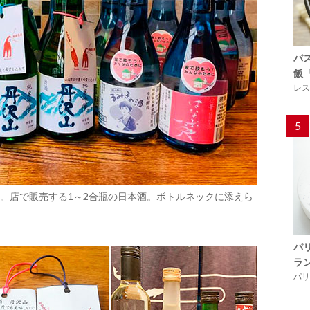
バ
飯
レス
5
。店で販売する1～2合瓶の日本酒。ボトルネックに添えら
パ
ラ
パリ「