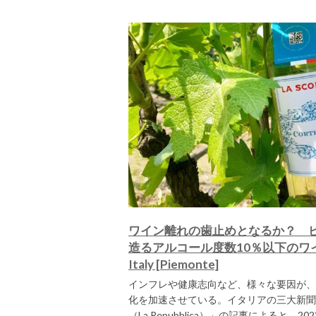
ワイン離れの歯止めとなるか？ 
造るアルコール度数10％以下のワ
Italy [Piemonte]
インフレや健康志向など、様々な要因が、
化を加速させている。イタリアの三大新聞
（La Repubblica）」の記事によると、20