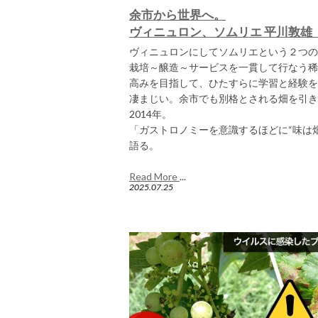
余市から世界へ。
ヴィニュロン、ソムリエ 平川敦雄
ヴィニュロンにしてソムリエという２つの
栽培～醸造～サービスを一貫して行なう稀
高みを目指して、ひたすらに学習と経験を
凄まじい。余市でも別格とされる畑を引き
2014年。
「ガストロノミーを意識するほどに“味は
語る。
Read More
...
2025.07.25