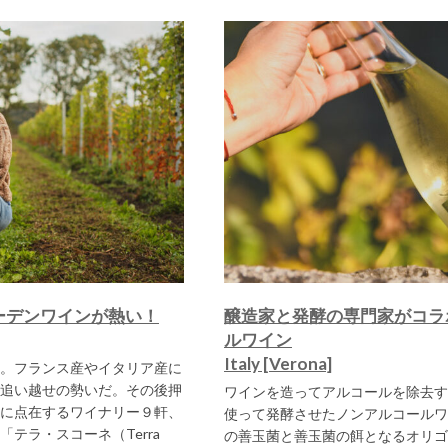
ーデンワインが熱い！
醸造家と発酵の専門家がコラ
ルワイン
Italy [Verona]
。フランス産やイタリア産に
追い越せの勢いだ。その後押
ワインを造ってアルコールを除去す
に点在するワイナリー９軒、
使って発酵させたノンアルコールワ
テラ・スコーネ（Terra
の善玉菌と善玉菌の餌となるオリゴ