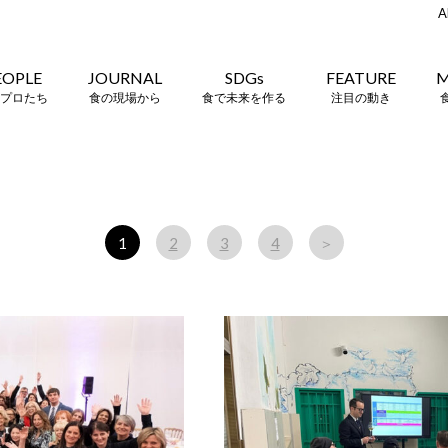
A
EOPLE
JOURNAL
SDGs
FEATURE
M
プロたち
食の現場から
食で未来を作る
注目の動き
1
2
3
4
＞