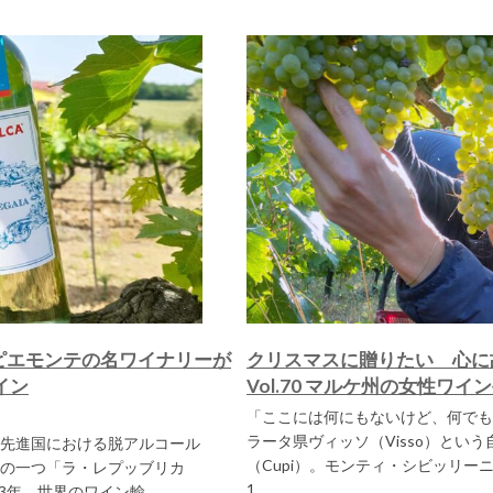
ピエモンテの名ワイナリーが
クリスマスに贈りたい 心に
イン
Vol.70 マルケ州の女性ワイ
「ここには何にもないけど、何でも
ラータ県ヴィッソ（Visso）とい
先進国における脱アルコール
（Cupi）。モンティ・シビッリ
の一つ「ラ・レプッブリカ
1...
23年、世界のワイン輸...