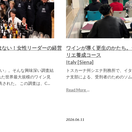
はない！女性リーダーの経営
ワインが導く更生のかたち。
リエ養成コース
Italy [Siena]
い」。そんな興味深い調査結
トスカーナ州シエナ刑務所で、イタ
れた世界最大規模のワイン見
ナ支部による、受刑者のためのソム
された。 この調査は、C...
Read More
...
2026.06.11