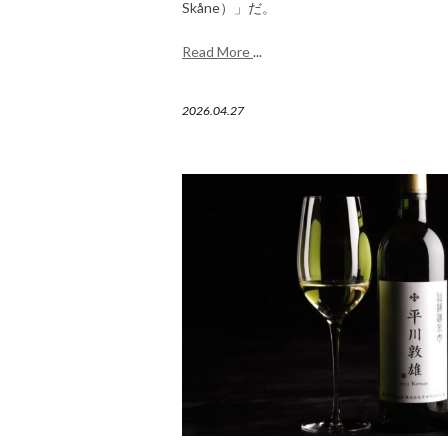
Skåne）」だ。
Read More
...
2026.04.27