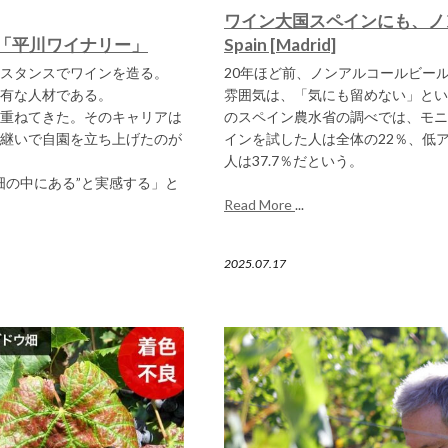
ワイン大国スペインにも、ノ
 「平川ワイナリー」
Spain [Madrid]
スタンスでワインを造る。
20年ほど前、ノンアルコールビー
有な人材である。
雰囲気は、「気にも留めない」とい
重ねてきた。そのキャリアは
のスペイン農水省の調べでは、モニ
継いで自園を立ち上げたのが
インを試した人は全体の22％、低
人は37.7％だという。
畑の中にある”と実感する」と
Read More
...
2025.07.17