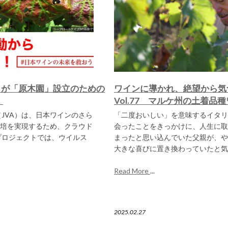
）が「原木園」設立のための
ワインに導かれ、絶望から気
！
Vol.77 マルケ州の土着品
JVA）は、日本ワインのさら
「二度おいしい」を意味するイタリ
培を実現するため、クラウド
会ったことをきっかけに、人生に取
プロジェクトでは、ウイルス
まったと思い込んでいた父親が、や
大きな喜びに置き換わっていたと気
Read More
...
2025.02.27