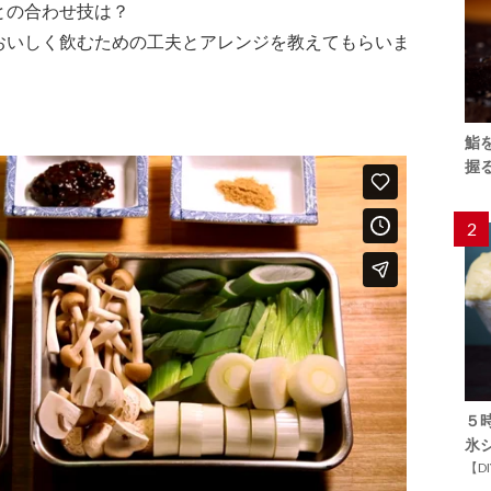
との合わせ技は？
おいしく飲むための工夫とアレンジを教えてもらいま
鮨
握
2
５
氷
【D