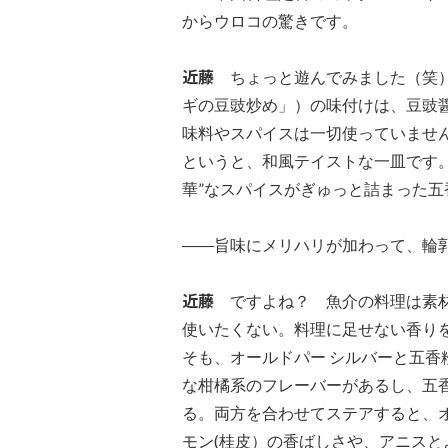
からウロコの驚きです。
近藤
ちょっと遊んでみました（笑）
ギの豆豉炒め」）の味付けは、豆豉
味料やスパイスは一切使っていませ
というと、和風テイストな一皿です
華”なスパイスがぎゅっと詰まった五
――旨味にメリハリが加わって、輪
近藤
ですよね？ 魚介の料理は素材
使いたくない。料理に足せない香り
そも、オールドパー シルバーと五
な柑橘系のフレーバーがあるし、五香
る。両方を合わせてステアすると、
モン(桂皮）の香ばしさや、アニス