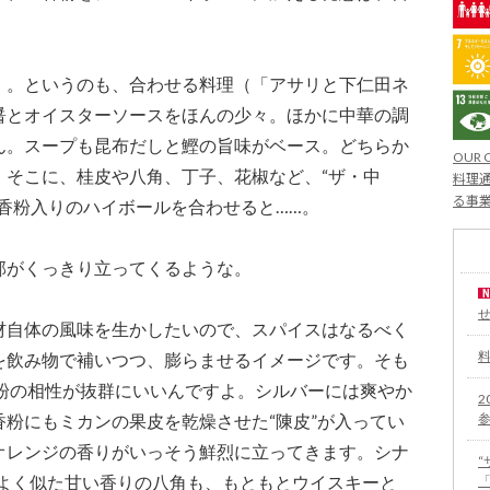
。というのも、合わせる料理（「アサリと下仁田ネ
醤とオイスターソースをほんの少々。ほかに中華の調
ん。スープも昆布だしと鰹の旨味がベース。どちらか
OUR 
。そこに、桂皮や八角、丁子、花椒など、“ザ・中
料理通
る事
香粉入りのハイボールを合わせると……。
郭がくっきり立ってくるような。
自体の風味を生かしたいので、スパイスはなるべく
を飲み物で補いつつ、膨らませるイメージです。そも
香粉の相性が抜群にいいんですよ。シルバーには爽やか
2
粉にもミカンの果皮を乾燥させた“陳皮”が入ってい
オレンジの香りがいっそう鮮烈に立ってきます。シナ
とよく似た甘い香りの八角も、もともとウイスキーと