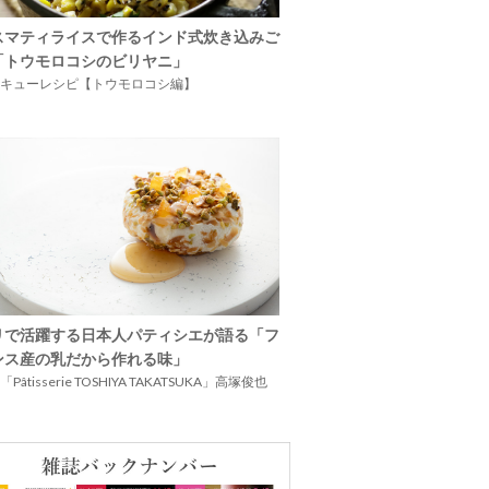
スマティライスで作るインド式炊き込みご
「トウモロコシのビリヤニ」
キューレシピ【トウモロコシ編】
リで活躍する日本人パティシエが語る「フ
ンス産の乳だから作れる味」
Pâtisserie TOSHIYA TAKATSUKA」高塚俊也