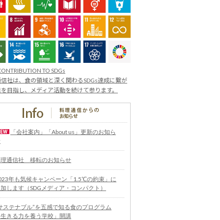
CONTRIBUTION TO SDGs
信社は、食の領域と深く関わるSDGs達成に繋が
業を目指し、メディア活動を続けて参ります。
「会社案内」「About us」更新のお知ら
せ
料理通信社 移転のお知らせ
023年も気候キャンペーン「1.5℃の約束」に
参加します（SDGメディア・コンパクト）
“サステナブル”を五感で知る食のプログラム
「生きる力を養う学校」開講