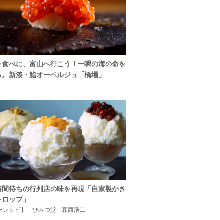
を食べに、富山へ行こう！一瞬の海の命を
る。新湊・鮨オーベルジュ「橋場」
時間待ちの行列店の味を再現「自家製かき
シロップ」
IYレシピ】「ひみつ堂」森西浩二