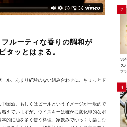
3
とフルーティな香りの調和が
にピタッとはまる。
3
ス
プラ
ボール。あまり経験のない組み合わせに、ちょっとド
4
中国酒、もしくはビールというイメージが一般的で
も増えていますが、ウイスキーは確かに変化球的なポ
基本的に油を多く使う料理。家飲みでゆっくり楽しむ