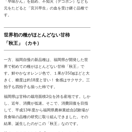
「早味かん」を始め、不知火（デコポン）なども
元をたどると「宮川早生」の血を受け継ぐ品種で
す。
世界初の種がほとんどない甘柿
「秋王」（カキ）
一方、福岡自慢の新品種は、福岡県が開発した世
界で初めての種がほとんどない甘柿「秋王」で
す。鮮やかなオレンジ色で、１果が350gほどと大
きく、糖度は約18度と甘い！ 食感はサクサク。三
拍子も四拍子も揃った柿です。
福岡県は甘柿の栽培面積2位を誇る産地です。しか
し、近年、消費が低迷。そこで、消費回復を目指
して、平成13年度から福岡県農林業総合試験場が
良食味の品種の研究に取り組んできました。その
結果、誕生したのがこの「秋王」なのです。