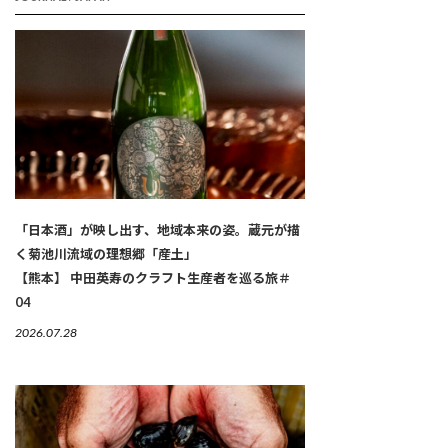
「日本酒」が映し出す、地域本来の姿。蔵元が描
く菊池川流域の理想郷「産土」
【熊本】 中田英寿のクラフト生産者を巡る旅＃
04
2026.07.28