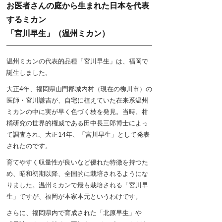
お医者さんの庭から生まれた日本を代表
するミカン
「宮川早生」（温州ミカン）
温州ミカンの代表的品種「宮川早生」は、福岡で
誕生しました。
大正4年、福岡県山門郡城内村（現在の柳川市）の
医師・宮川謙吉が、自宅に植えていた在来系温州
ミカンの中に実が早く色づく枝を発見。当時、柑
橘研究の世界的権威である田中長三郎博士によっ
て調査され、大正14年、「宮川早生」として発表
されたのです。
育てやすく収量性が良いなど優れた特徴を持つた
め、昭和初期以降、全国的に栽培されるようにな
りました。温州ミカンで最も栽培される「宮川早
生」ですが、福岡が本家本元というわけです。
さらに、福岡県内で育成された「北原早生」や