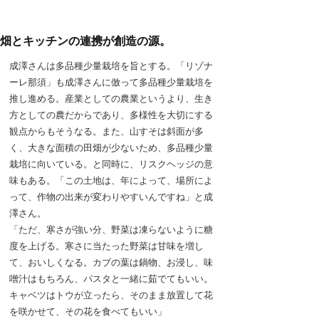
畑とキッチンの連携が創造の源。
成澤さんは多品種少量栽培を旨とする。「リゾナ
ーレ那須」も成澤さんに倣って多品種少量栽培を
推し進める。産業としての農業というより、生き
方としての農だからであり、多様性を大切にする
観点からもそうなる。また、山すそは斜面が多
く、大きな面積の田畑が少ないため、多品種少量
栽培に向いている。と同時に、リスクヘッジの意
味もある。「この土地は、年によって、場所によ
って、作物の出来が変わりやすいんですね」と成
澤さん。
「ただ、寒さが強い分、野菜は凍らないように糖
度を上げる。寒さに当たった野菜は甘味を増し
て、おいしくなる。カブの葉は鍋物、お浸し、味
噌汁はもちろん、パスタと一緒に茹でてもいい。
キャベツはトウが立ったら、そのまま放置して花
を咲かせて、その花を食べてもいい」