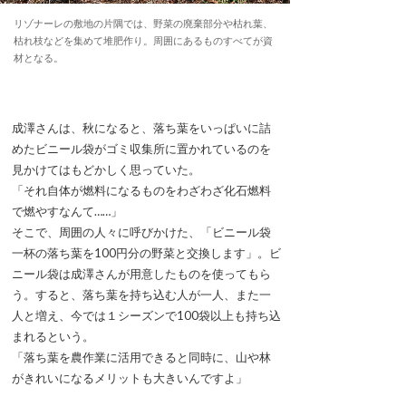
リゾナーレの敷地の片隅では、野菜の廃棄部分や枯れ葉、
枯れ枝などを集めて堆肥作り。周囲にあるものすべてが資
材となる。
成澤さんは、秋になると、落ち葉をいっぱいに詰
めたビニール袋がゴミ収集所に置かれているのを
見かけてはもどかしく思っていた。
「それ自体が燃料になるものをわざわざ化石燃料
で燃やすなんて……」
そこで、周囲の人々に呼びかけた、「ビニール袋
一杯の落ち葉を100円分の野菜と交換します」。ビ
ニール袋は成澤さんが用意したものを使ってもら
う。すると、落ち葉を持ち込む人が一人、また一
人と増え、今では１シーズンで100袋以上も持ち込
まれるという。
「落ち葉を農作業に活用できると同時に、山や林
がきれいになるメリットも大きいんですよ」