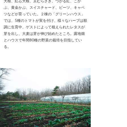
大根、紅芯大根、京むらさき、つがる紅、こか
ぶ、黄金かぶ、スイスチャード、ビーツ、キャベ
ツなどが育っていた。２棟の「グリーンハウス」
では、5種のトマトが実を付け、様々なハーブは順
調に生育中、ゲストによって植えられたレタスが
芽を出し、大麦は芽が伸び始めたところ。露地畑
とハウスで年間80種の野菜の栽培を目指してい
る。