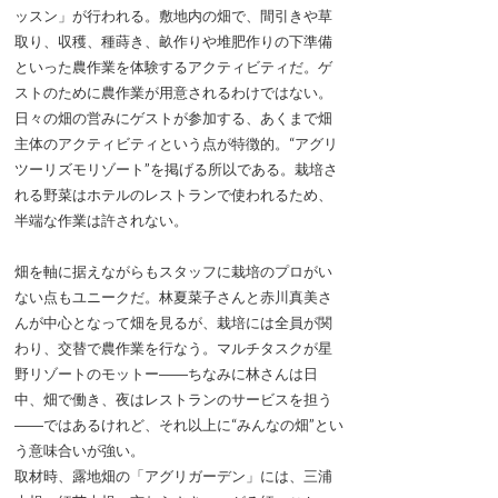
ッスン」が行われる。敷地内の畑で、間引きや草
取り、収穫、種蒔き、畝作りや堆肥作りの下準備
といった農作業を体験するアクティビティだ。ゲ
ストのために農作業が用意されるわけではない。
日々の畑の営みにゲストが参加する、あくまで畑
主体のアクティビティという点が特徴的。“アグリ
ツーリズモリゾート”を掲げる所以である。栽培さ
れる野菜はホテルのレストランで使われるため、
半端な作業は許されない。
畑を軸に据えながらもスタッフに栽培のプロがい
ない点もユニークだ。林夏菜子さんと赤川真美さ
んが中心となって畑を見るが、栽培には全員が関
わり、交替で農作業を行なう。マルチタスクが星
野リゾートのモットー――ちなみに林さんは日
中、畑で働き、夜はレストランのサービスを担う
――ではあるけれど、それ以上に“みんなの畑”とい
う意味合いが強い。
取材時、露地畑の「アグリガーデン」には、三浦