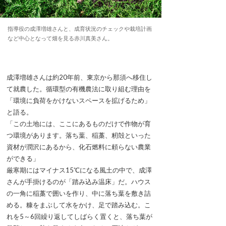
指導役の成澤増雄さんと、成育状況のチェックや栽培計画
など中心となって畑を見る赤川真美さん。
成澤増雄さんは約20年前、東京から那須へ移住し
て就農した。循環型の有機農法に取り組む理由を
「環境に負荷をかけないスペースを拡げるため」
と語る。
「この土地には、ここにあるものだけで作物が育
つ環境があります。落ち葉、稲藁、籾殻といった
資材が潤沢にあるから、化石燃料に頼らない農業
ができる」
厳寒期にはマイナス15℃になる風土の中で、成澤
さんが手掛けるのが「踏み込み温床」だ。ハウス
の一角に稲藁で囲いを作り、中に落ち葉を敷き詰
める。糠をまぶして水をかけ、足で踏み込む。こ
れを5～6回繰り返してしばらく置くと、落ち葉が