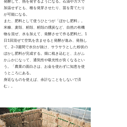
発酵して、熱を発するようになる。石油やガスで
加温せずとも、種を発芽させたり、苗を育てたり
が可能になる。
また、肥料として使うひとつが「ぼかし肥料」。
米糠、麦殻、籾殻、籾殻の燻炭など、自然の有機
物を混ぜ、水を加えて、発酵させて作る肥料だ。1
日1回混ぜて空気を含ませると発酵が進み、発熱し
て、2~3週間で水分が抜け、サラサラとした粉状の
ぼかし肥料が完成する。畑に梳き込むと、土がふ
かふかになって、通気性や吸光性が良くなるとい
う。「農業の面白さは、お金を使わずに知恵を使
うところにある。
身近なものを使えば、余計なことをしないで済
む」。