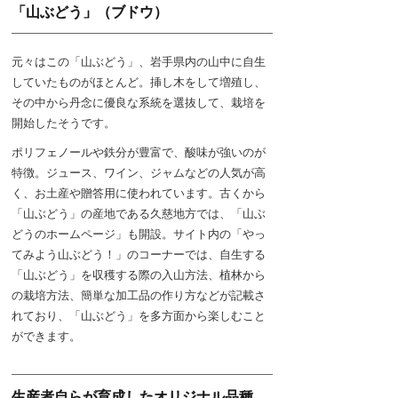
「山ぶどう」（ブドウ）
元々はこの「山ぶどう」、岩手県内の山中に自生
していたものがほとんど。挿し木をして増殖し、
その中から丹念に優良な系統を選抜して、栽培を
開始したそうです。
ポリフェノールや鉄分が豊富で、酸味が強いのが
特徴。ジュース、ワイン、ジャムなどの人気が高
く、お土産や贈答用に使われています。古くから
「山ぶどう」の産地である久慈地方では、「山ぶ
どうのホームページ」も開設。サイト内の「やっ
てみよう山ぶどう！」のコーナーでは、自生する
「山ぶどう」を収穫する際の入山方法、植林から
の栽培方法、簡単な加工品の作り方などが記載さ
れており、「山ぶどう」を多方面から楽しむこと
ができます。
生産者自らが育成したオリジナル品種