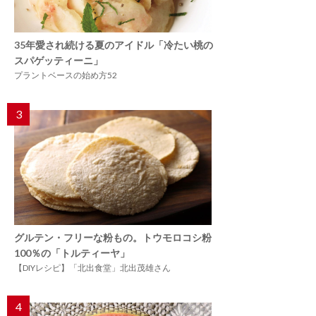
35年愛され続ける夏のアイドル「冷たい桃の
スパゲッティーニ」
プラントベースの始め方52
3
グルテン・フリーな粉もの。トウモロコシ粉
100％の「トルティーヤ」
【DIYレシピ】「北出食堂」北出茂雄さん
4