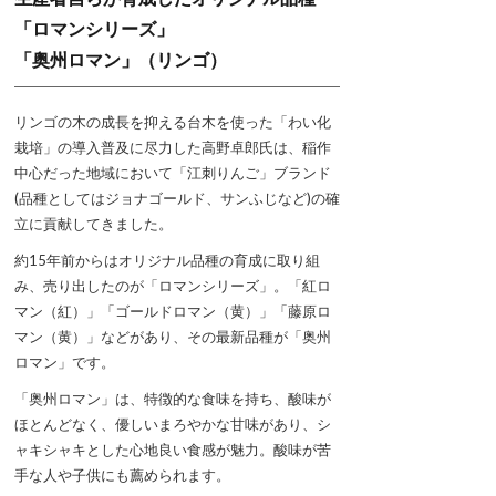
「ロマンシリーズ」
「奥州ロマン」（リンゴ）
リンゴの木の成長を抑える台木を使った「わい化
栽培」の導入普及に尽力した高野卓郎氏は、稲作
中心だった地域において「江刺りんご」ブランド
(品種としてはジョナゴールド、サンふじなど)の確
立に貢献してきました。
約15年前からはオリジナル品種の育成に取り組
み、売り出したのが「ロマンシリーズ」。「紅ロ
マン（紅）」「ゴールドロマン（黄）」「藤原ロ
マン（黄）」などがあり、その最新品種が「奥州
ロマン」です。
「奥州ロマン」は、特徴的な食味を持ち、酸味が
ほとんどなく、優しいまろやかな甘味があり、シ
ャキシャキとした心地良い食感が魅力。酸味が苦
手な人や子供にも薦められます。