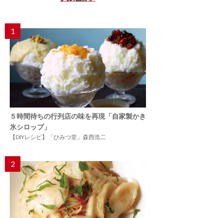
1
５時間待ちの行列店の味を再現「自家製かき
氷シロップ」
【DIYレシピ】「ひみつ堂」森西浩二
2