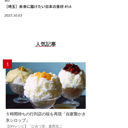
［埼玉］未来に届けたい日本の食材 #56
2025.10.03
人気記事
1
５時間待ちの行列店の味を再現「自家製かき
氷シロップ」
【DIYレシピ】「ひみつ堂」森西浩二