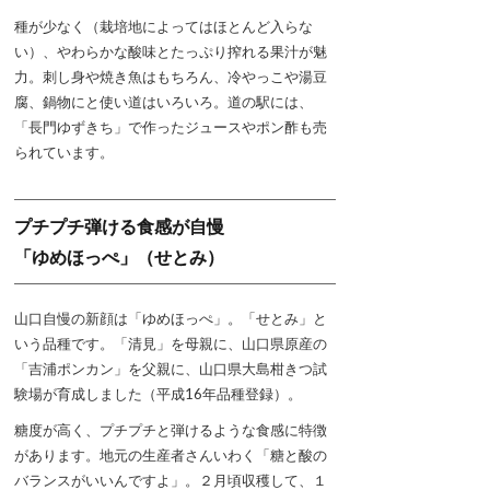
種が少なく（栽培地によってはほとんど入らな
い）、やわらかな酸味とたっぷり搾れる果汁が魅
力。刺し身や焼き魚はもちろん、冷やっこや湯豆
腐、鍋物にと使い道はいろいろ。道の駅には、
「長門ゆずきち」で作ったジュースやポン酢も売
られています。
プチプチ弾ける食感が自慢
「ゆめほっぺ」（せとみ）
山口自慢の新顔は「ゆめほっぺ」。「せとみ」と
いう品種です。「清見」を母親に、山口県原産の
「吉浦ポンカン」を父親に、山口県大島柑きつ試
験場が育成しました（平成16年品種登録）。
糖度が高く、プチプチと弾けるような食感に特徴
があります。地元の生産者さんいわく「糖と酸の
バランスがいいんですよ」。２月頃収穫して、１