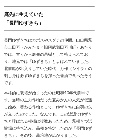
庭先に生えていた
「長門ゆずきち」
長門ゆずきちはカボスやスダチの仲間。山口県萩
市上田万（かみたま／旧阿武郡田万川町）あたり
では、古くから庭先の果樹として植えられてお
り、地元では「ゆずきち」とよばれていました。
北前船が出入りしていた時代、万作（シイラ）の
刺し身は必ずゆずきちを搾った醤油で食べたそう
です。
本格的に栽培が始まったのは昭和40年代前半で
す。当時の主力作物だった夏みかんの人気が低迷
し始め、替わる作物として、ゆずきちに白羽の矢
が立ったのでした。なんでも、この近辺でゆずき
ちと呼ばれる柑橘は複数あったため、萩柑きつ試
験場に持ち込み、品種を特定したのが「長門ゆず
きち」。その後、栽培地が広がりました。