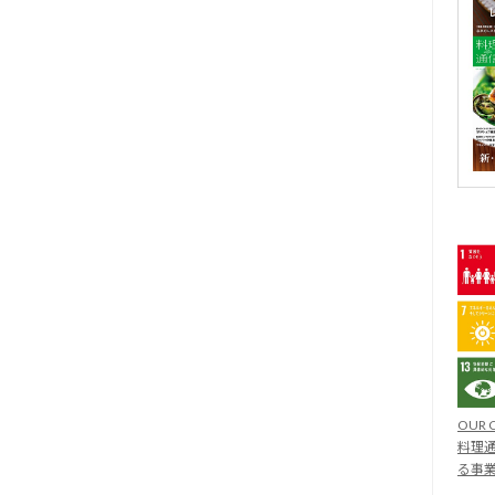
OUR 
料理通
る事