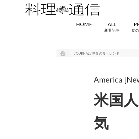
HOME
ALL
P
新着記事
食の
JOURNAL / 世界の食トレンド
America [Ne
米国人
気