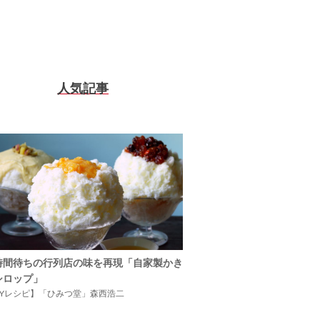
人気記事
時間待ちの行列店の味を再現「自家製かき
シロップ」
IYレシピ】「ひみつ堂」森西浩二