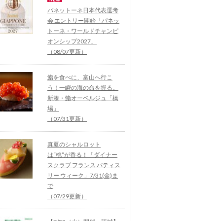
パネットーネ日本代表選考
会 エントリー開始「パネッ
トーネ・ワールドチャンピ
オンシップ2027」
（08/07更新）
鮨を食べに、富山へ行こ
う！一瞬の海の命を握る。
新湊・鮨オーベルジュ「橋
場」
（07/31更新）
真夏のシャルロット
は“桃”が香る！「ダイナー
スクラブ フランス パティス
リー ウィーク」7/31(金)ま
で
（07/29更新）