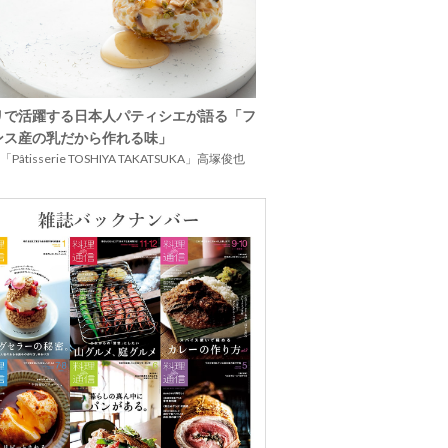
リで活躍する日本人パティシエが語る「フ
ンス産の乳だから作れる味」
Pâtisserie TOSHIYA TAKATSUKA」高塚俊也