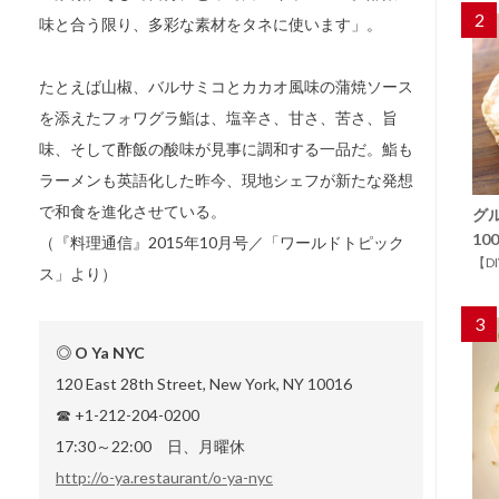
2
味と合う限り、多彩な素材をタネに使います」。
たとえば山椒、バルサミコとカカオ風味の蒲焼ソース
を添えたフォワグラ鮨は、塩辛さ、甘さ、苦さ、旨
味、そして酢飯の酸味が見事に調和する一品だ。鮨も
ラーメンも英語化した昨今、現地シェフが新たな発想
で和食を進化させている。
グ
1
（『料理通信』2015年10月号／「ワールドトピック
【D
ス」より）
3
◎ O Ya NYC
120 East 28th Street, New York, NY 10016
☎ +1-212-204-0200
17:30～22:00 日、月曜休
http://o-ya.restaurant/o-ya-nyc