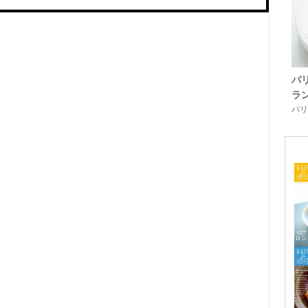
パ
ラ
パリ「