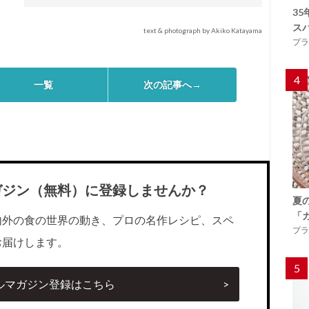
3
ス
text & photograph by Akiko Katayama
プラ
4
一覧
次の記事へ→
ガジン（無料）に登録しませんか？
夏
「
内外の食の世界の動き、プロの名作レシピ、スペ
プラ
お届けします。
5
ルマガジン登録はこちら