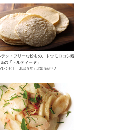
ルテン・フリーな粉もの。トウモロコシ粉
00％の「トルティーヤ」
IYレシピ】「北出食堂」北出茂雄さん