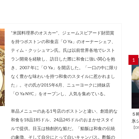
“米国料理界のオスカー”、ジェームスビアード財団賞
を持つボストンの和食店「O Ya」のオーナーシェフ、
ティム・クッシュマン氏。氏は以前世界各地でレスト
ラン開発を経験し、訪日した際に和食に強い関心を抱
1
き、2007 年に「O Ya」を開店した。「一口の中に限り
なく豊かな味わいを持つ和食のスタイルに惹かれまし
た」。その氏が2015年6月、ニューヨークに姉妹店
「O Ya NYC」をオープンし、人気を集めている。
単品メニューのある1号店のボストンと違い、創造的な
５
和食を18品185ドル、24品245ドルのおまかせスタイ
氷
【D
ルで提供。目玉は独創的な鮨だ。「鮨飯は和食の伝統
の象徴、そして自分にとって白いキャンバス。酢飯の