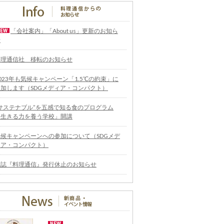
「会社案内」「About us」更新のお知ら
せ
料理通信社 移転のお知らせ
023年も気候キャンペーン「1.5℃の約束」に
参加します（SDGメディア・コンパクト）
“サステナブル”を五感で知る食のプログラム
「生きる力を養う学校」開講
気候キャンペーンへの参加について（SDGメデ
ィア・コンパクト）
雑誌『料理通信』発行休止のお知らせ