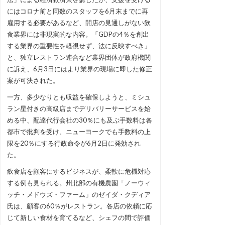
にはコロナ前と同数のスタッフを6月末までに再
雇用する必要があるなど、開店の見通しがない飲
食業界には非現実的な内容。「GDPの4％を創出
する業界の重要性を軽視せず、法に反映すべき」
と、独立レストラン連合など業界団体が政府機関
に訴え、6月3日にはより業界の現場に即した修正
案が可決された。
一方、多少なりとも収益を確保しようと、ミシュ
ラン星付きの高級店までデリバリーサービスを始
める中、配達代行会社の30％にも及ぶ手数料は各
都市で批判を受け、ニューヨークでも手数料の上
限を20％にする行政命令が6月2日に発効され
た。
飲食店を顧客にするビジネスが、柔軟に危機対応
する例も見られる。州北部の有機農園「ノーウィ
ッチ・メドウズ・ファーム」のゼイダ・クディア
氏は、顧客の60％がレストラン。各店の依頼に応
じて新しい食材を育てるなど、シェフの間で評価