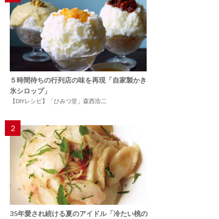
５時間待ちの行列店の味を再現「自家製かき
氷シロップ」
【DIYレシピ】「ひみつ堂」森西浩二
2
35年愛され続ける夏のアイドル「冷たい桃の