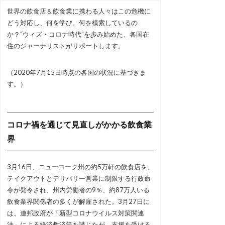
世界の飲食店＆飲食業に携わる人々はこの危機に
どう対応し、何を学び、何を模索しているの
か？“ウィズ・コロナ時代”を歩み始めた、各国在
住のジャーナリストがリポートします。
（2020年7月15日時点の各国の状況に基づきま
す。）
コロナ禍を通じて見直しがかかる飲食業
界
3月16日、ニューヨーク州の約5万軒の飲食店を、
テイクアウトとデリバリー営業に制限する行政命
令が発令され、州内労働者の9％、約87万人いる
飲食業界関係者の多くが解雇された。3月27日に
は、連邦政府が「新型コロナウイルス対策関連
法」による経済救済策を講じたが、支援を受ける