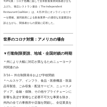
TOP写真：コロナ危機に面して全米飲食業界関係者が立ち
上げた、独立レストラン連合（ The Independent
Restaurant Coalition ） は、4 月29 日にオンラインセミナ
ーを開催。連邦政府による飲食業界への適切な支援要請を
訴えながら、関係者からの質疑に応答した。
世界のコロナ対策：アメリカの場合
▼行動制限要請、地域・全国封鎖の時期
＊州により大幅に対応が異なるためニューヨーク
州関連のみ
3/16～ 外出制限発令および学校閉鎖
＊ヘルスケア、インフラ、食品・医療機器・医薬
品等製造、ごみ収集・配送サービス、ニュースメ
ディア、金融・保険、その他サプライチェーンに
影響を及ぼす業種など必要不可欠な事業を除き、
州内の全ての事務所や店舗を閉鎖し、全従業員を