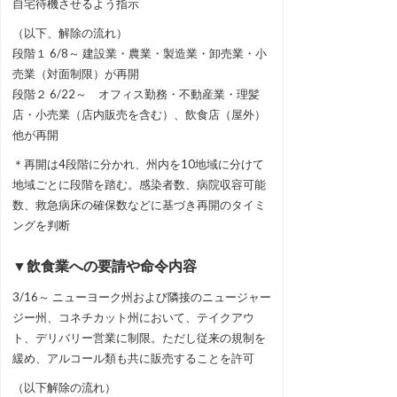
自宅待機させるよう指示
（以下、解除の流れ）
段階１ 6/8～ 建設業・農業・製造業・卸売業・小
売業（対面制限）が再開
段階２ 6/22～ オフィス勤務・不動産業・理髪
店・小売業（店内販売を含む）、飲食店（屋外）
他が再開
＊再開は4段階に分かれ、州内を10地域に分けて
地域ごとに段階を踏む。感染者数、病院収容可能
数、救急病床の確保数などに基づき再開のタイミ
ングを判断
▼飲食業への要請や命令内容
3/16～ ニューヨーク州および隣接のニュージャー
ジー州、コネチカット州において、テイクアウ
ト、デリバリー営業に制限。ただし従来の規制を
緩め、アルコール類も共に販売することを許可
（以下解除の流れ）