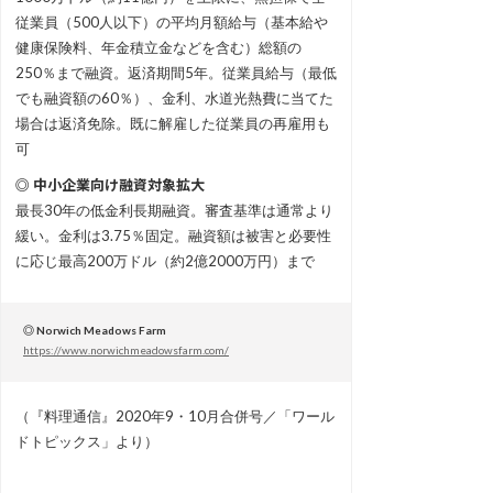
従業員（500人以下）の平均月額給与（基本給や
健康保険料、年金積立金などを含む）総額の
250％まで融資。返済期間5年。従業員給与（最低
でも融資額の60％）、金利、水道光熱費に当てた
場合は返済免除。既に解雇した従業員の再雇用も
可
◎ 中小企業向け融資対象拡大
最長30年の低金利長期融資。審査基準は通常より
緩い。金利は3.75％固定。融資額は被害と必要性
に応じ最高200万ドル（約2億2000万円）まで
◎ Norwich Meadows Farm
https://www.norwichmeadowsfarm.com/
（『料理通信』2020年9・10月合併号／「ワール
ドトピックス」より）