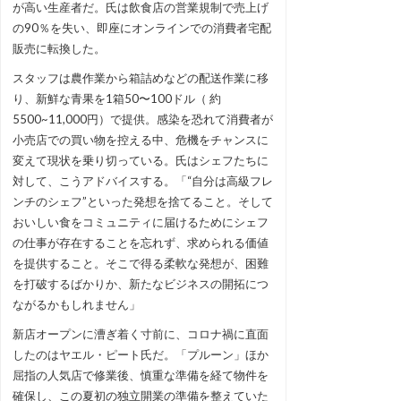
が高い生産者だ。氏は飲食店の営業規制で売上げ
の90％を失い、即座にオンラインでの消費者宅配
販売に転換した。
スタッフは農作業から箱詰めなどの配送作業に移
り、新鮮な青果を1箱50〜100ドル（ 約
5500~11,000円）で提供。感染を恐れて消費者が
小売店での買い物を控える中、危機をチャンスに
変えて現状を乗り切っている。氏はシェフたちに
対して、こうアドバイスする。「“自分は高級フレ
ンチのシェフ”といった発想を捨てること。そして
おいしい食をコミュニティに届けるためにシェフ
の仕事が存在することを忘れず、求められる価値
を提供すること。そこで得る柔軟な発想が、困難
を打破するばかりか、新たなビジネスの開拓につ
ながるかもしれません」
新店オープンに漕ぎ着く寸前に、コロナ禍に直面
したのはヤエル・ピート氏だ。「プルーン」ほか
屈指の人気店で修業後、慎重な準備を経て物件を
確保し、この夏初の独立開業の準備を整えていた