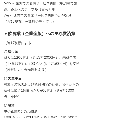
6/22～ 屋外での着席サービス再開（申請制で舗
道、路上へのテーブル設置も可能）
7/6～ 店内での着席サービス再開予定が延期
（7/15現在、州政府の許可待ち）
▼飲食業（企業全般）への主な救済策
（連邦政府による）
◎ 給付金
成人に1200ドル（約13万2000円）、未成年者
（17歳以下）に500ドル（約5万5000円）を支給
（所得により金額制限あり）
◎ 失業手当
対象者の拡大および給付期間の延長。各州からの
給付に加え1週間あたり600ドル（約6万6000
円）を給付
◎ 融資
中小企業向け短期融資
1000万ドル（約11億円）を上限に、無担保で全