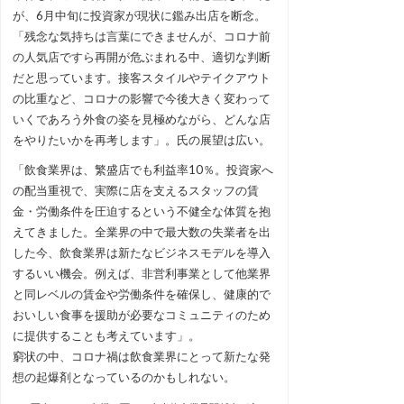
が、6月中旬に投資家が現状に鑑み出店を断念。
「残念な気持ちは言葉にできませんが、コロナ前
の人気店ですら再開が危ぶまれる中、適切な判断
だと思っています。接客スタイルやテイクアウト
の比重など、コロナの影響で今後大きく変わって
いくであろう外食の姿を見極めながら、どんな店
をやりたいかを再考します」。氏の展望は広い。
「飲食業界は、繁盛店でも利益率10％。投資家へ
の配当重視で、実際に店を支えるスタッフの賃
金・労働条件を圧迫するという不健全な体質を抱
えてきました。全業界の中で最大数の失業者を出
した今、飲食業界は新たなビジネスモデルを導入
するいい機会。例えば、非営利事業として他業界
と同レベルの賃金や労働条件を確保し、健康的で
おいしい食事を援助が必要なコミュニティのため
に提供することも考えています」。
窮状の中、コロナ禍は飲食業界にとって新たな発
想の起爆剤となっているのかもしれない。