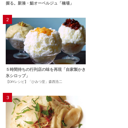
握る。新湊・鮨オーベルジュ「橋場」
2
５時間待ちの行列店の味を再現「自家製かき
氷シロップ」
【DIYレシピ】「ひみつ堂」森西浩二
3