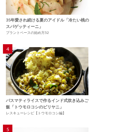
35年愛され続ける夏のアイドル「冷たい桃の
スパゲッティーニ」
プラントベースの始め方52
4
バスマティライスで作るインド式炊き込みご
飯「トウモロコシのビリヤニ」
レスキューレシピ【トウモロコシ編】
5