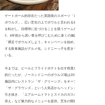
ゲートボール的存在だった英国発のスポーツ「ローン
ボウルズ」。広い芝生の上でボウルと言われる偏心球
を転がし、目標球に近づけることを競うゲームだが、
5、6年前から若い客を呼びこむために多くの施設が
「裸足でボウルズしよう」キャンペーンを始め、併設
する飲食施設がグルメ化。シドニーっ子を惹きつけて
いる。
今までは、ビールとフライドポテトを出す程度が一般
的だったが、ノースシドニーのボウルズ場は2015年、
施設内にレストラン「ザ・グリーンズ」をオープン。
「ザ・グラウンズ」という人気店からヘッドシェフを
引き抜き、「エアルームトマトとスイカのガスパチョ
添え」など魅力的なメニューを提供。芝生の開放的な