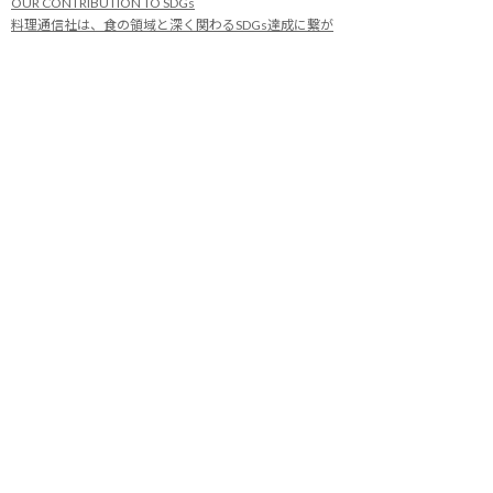
OUR CONTRIBUTION TO SDGs
料理通信社は、食の領域と深く関わるSDGs達成に繋が
る事業を目指し、メディア活動を続けて参ります。
「会社案内」「About us」更新のお知ら
せ
料理通信社 移転のお知らせ
2023年も気候キャンペーン「1.5℃の約束」に
参加します（SDGメディア・コンパクト）
“サステナブル”を五感で知る食のプログラム
「生きる力を養う学校」開講
気候キャンペーンへの参加について（SDGメデ
ィア・コンパクト）
雑誌『料理通信』発行休止のお知らせ