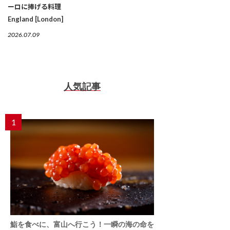
ーロに捧げる料理
England [London]
2026.07.09
人気記事
1
鮨を食べに、富山へ行こう！一瞬の海の命を