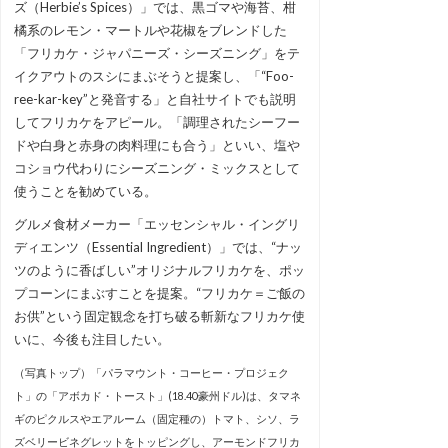
ズ（Herbie’s Spices）」では、黒ゴマや海苔、柑
橘系のレモン・マートルや花椒をブレンドした
「フリカケ・ジャパニーズ・シーズニング」をテ
イクアウトのスシにまぶそうと提案し、「“Foo-
ree-kar-key”と発音する」と自社サイトでも説明
してフリカケをアピール。「調理されたシーフー
ドや白身と赤身の肉料理にも合う」といい、塩や
コショウ代わりにシーズニング・ミックスとして
使うことを勧めている。
グルメ食材メーカー「エッセンシャル・イングリ
ディエンツ（Essential Ingredient）」では、“ナッ
ツのように香ばしい”オリジナルフリカケを、ポッ
プコーンにまぶすことを提案。“フリカケ＝ご飯の
お供”という固定観念を打ち破る斬新なフリカケ使
いに、今後も注目したい。
（写真トップ）「パラマウント・コーヒー・プロジェク
ト」の「アボカド・トースト」(18.40豪州ドル)は、タマネ
ギのピクルスやエアルーム（固定種の）トマト、シソ、ラ
ズベリービネグレットをトッピングし、アーモンドフリカ