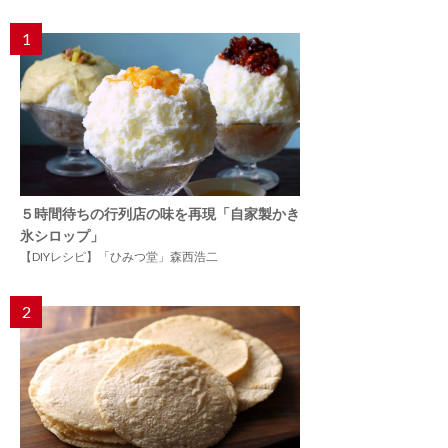
1
５時間待ちの行列店の味を再現「自家製かき
氷シロップ」
【DIYレシピ】「ひみつ堂」森西浩二
2