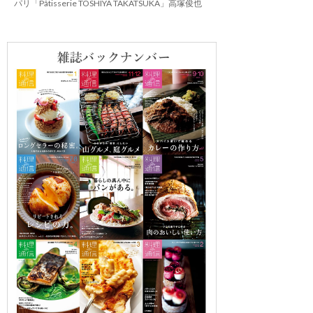
パリ「Pâtisserie TOSHIYA TAKATSUKA」高塚俊也