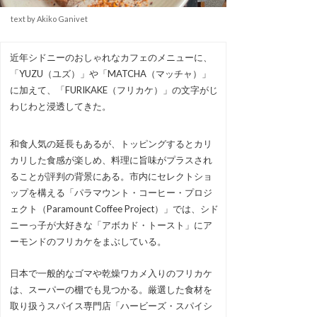
text by Akiko Ganivet
近年シドニーのおしゃれなカフェのメニューに、
「YUZU（ユズ）」や「MATCHA（マッチャ）」
に加えて、「FURIKAKE（フリカケ）」の文字がじ
わじわと浸透してきた。
和食人気の延長もあるが、トッピングするとカリ
カリした食感が楽しめ、料理に旨味がプラスされ
ることが評判の背景にある。市内にセレクトショ
ップを構える「パラマウント・コーヒー・プロジ
ェクト（Paramount Coffee Project）」では、シド
ニーっ子が大好きな「アボカド・トースト」にア
ーモンドのフリカケをまぶしている。
日本で一般的なゴマや乾燥ワカメ入りのフリカケ
は、スーパーの棚でも見つかる。厳選した食材を
取り扱うスパイス専門店「ハービーズ・スパイシ