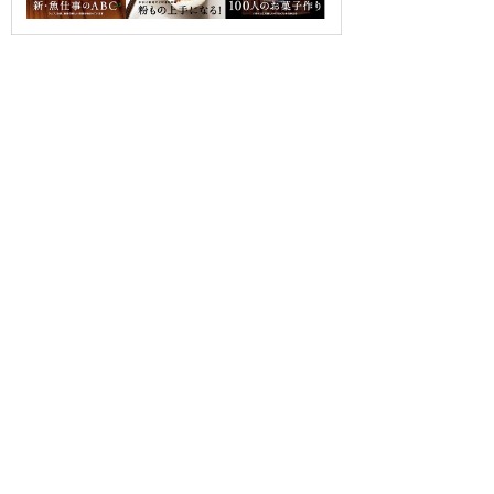
OUR CONTRIBUTION TO SDGs
料理通信社は、食の領域と深く関わるSDGs達成に繋が
る事業を目指し、メディア活動を続けて参ります。
「会社案内」「About us」更新のお知ら
せ
料理通信社 移転のお知らせ