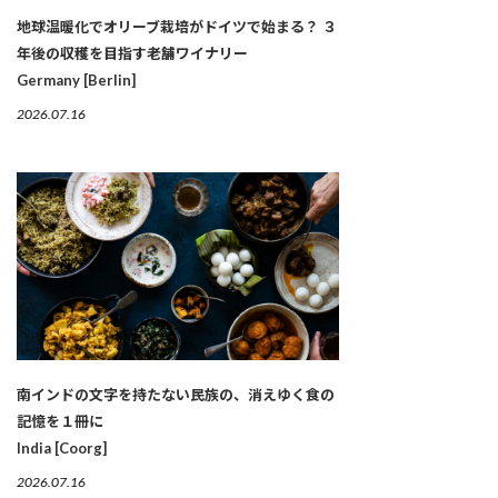
地球温暖化でオリーブ栽培がドイツで始まる？ ３
年後の収穫を目指す老舗ワイナリー
Germany [Berlin]
2026.07.16
南インドの文字を持たない民族の、消えゆく食の
記憶を１冊に
India [Coorg]
2026.07.16