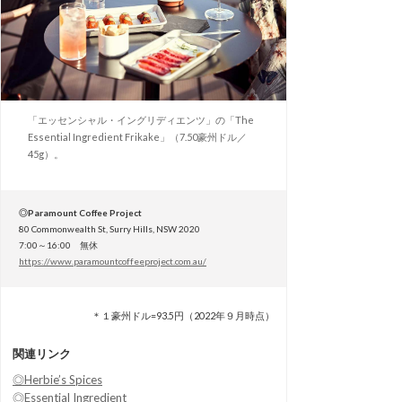
「エッセンシャル・イングリディエンツ」の「The
Essential Ingredient Frikake」（7.50豪州ドル／
45g）。
◎Paramount Coffee Project
80 Commonwealth St, Surry Hills, NSW 2020
7:00～16:00 無休
https://www.paramountcoffeeproject.com.au/
＊１豪州ドル=93.5円（2022年９月時点）
関連リンク
◎Herbie’s Spices
◎Essential Ingredient