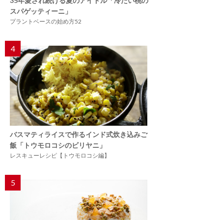
35年愛され続ける夏のアイドル「冷たい桃の
スパゲッティーニ」
プラントベースの始め方52
4
バスマティライスで作るインド式炊き込みご
飯「トウモロコシのビリヤニ」
レスキューレシピ【トウモロコシ編】
5