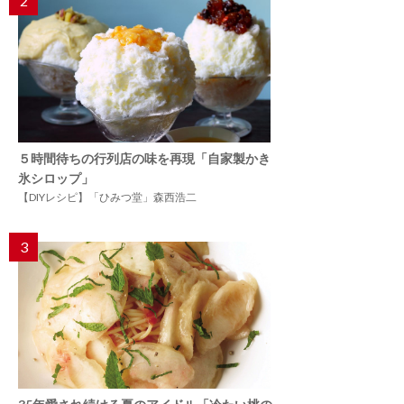
2
５時間待ちの行列店の味を再現「自家製かき
氷シロップ」
【DIYレシピ】「ひみつ堂」森西浩二
3