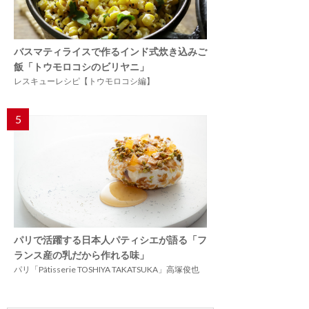
バスマティライスで作るインド式炊き込みご
飯「トウモロコシのビリヤニ」
レスキューレシピ【トウモロコシ編】
5
パリで活躍する日本人パティシエが語る「フ
ランス産の乳だから作れる味」
パリ「Pâtisserie TOSHIYA TAKATSUKA」高塚俊也