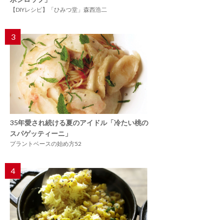
【DIYレシピ】「ひみつ堂」森西浩二
3
35年愛され続ける夏のアイドル「冷たい桃の
スパゲッティーニ」
プラントベースの始め方52
4