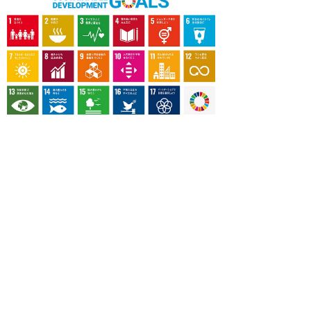
OUR CONTRIBUTION TO SDGs
料理通信社は、食の領域と深く関わるSDGs達成に繋が
る事業を目指し、メディア活動を続けて参ります。
「会社案内」「About us」更新のお知ら
せ
料理通信社 移転のお知らせ
2023年も気候キャンペーン「1.5℃の約束」に
参加します（SDGメディア・コンパクト）