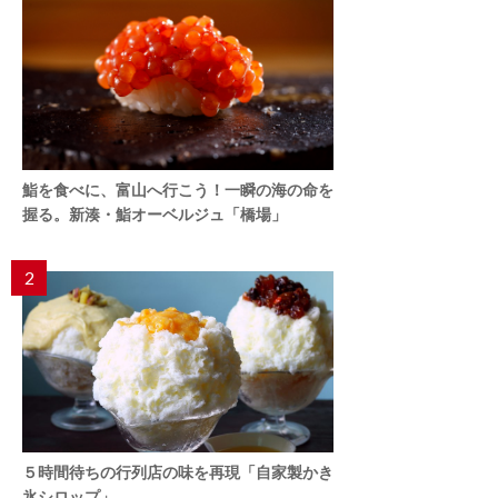
鮨を食べに、富山へ行こう！一瞬の海の命を
握る。新湊・鮨オーベルジュ「橋場」
2
５時間待ちの行列店の味を再現「自家製かき
氷シロップ」