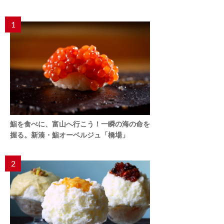
1
鮨を食べに、富山へ行こう！一瞬の海の命を
握る。新湊・鮨オーベルジュ「橋場」
2