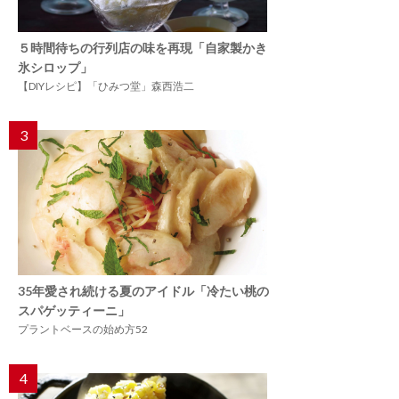
５時間待ちの行列店の味を再現「自家製かき
氷シロップ」
【DIYレシピ】「ひみつ堂」森西浩二
3
35年愛され続ける夏のアイドル「冷たい桃の
スパゲッティーニ」
プラントベースの始め方52
4