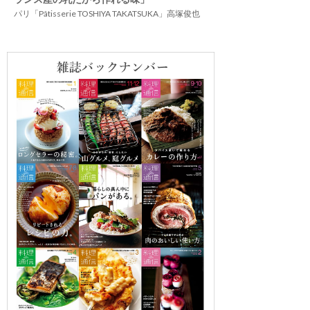
パリ「Pâtisserie TOSHIYA TAKATSUKA」高塚俊也