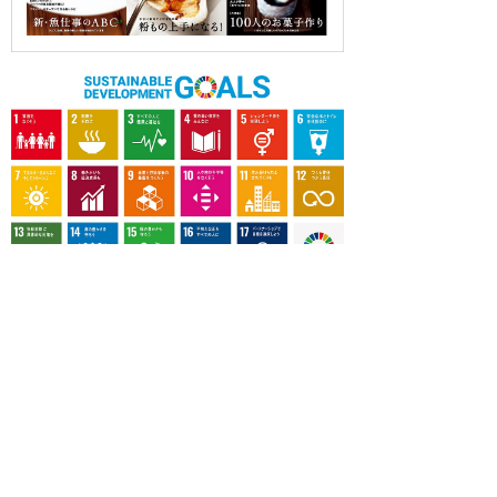
OUR CONTRIBUTION TO SDGs
料理通信社は、食の領域と深く関わるSDGs達成に繋が
る事業を目指し、メディア活動を続けて参ります。
「会社案内」「About us」更新のお知ら
せ
料理通信社 移転のお知らせ