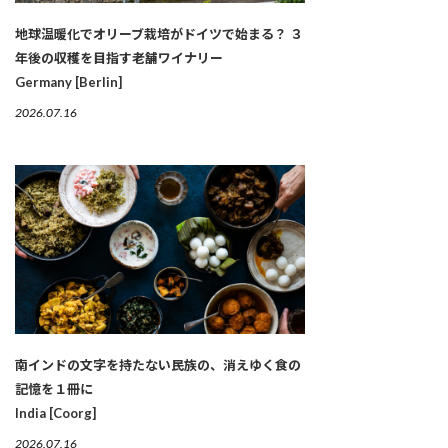
地球温暖化でオリーブ栽培がドイツで始まる？ ３
年後の収穫を目指す老舗ワイナリー
Germany [Berlin]
2026.07.16
南インドの文字を持たない民族の、消えゆく食の
記憶を１冊に
India [Coorg]
2026.07.16