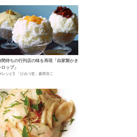
時間待ちの行列店の味を再現「自家製かき
シロップ」
IYレシピ】「ひみつ堂」森西浩二