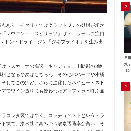
2
響もあり、イタリアではクラフトジンの登場が相次
ー「レヴァンテ・スピリッツ」はテロワールに注目
ロンドン・ドライ・ジン「ジネプライオ」を生み出
５
氷
実はトスカーナの海辺、キャンティ、山間部の3地
【D
原料となる小麦はもちろん、その他のハーブや柑橘
。そしてこのほど、さらに進化したネイビー・スト
3
ーマでワイン造りにも使われたアンフォラと呼ぶ壷
テラコッタ製ではなく、コッチョペストというテラ
ント製で、撥水性に富みつつ酸素透過率が高い。そ