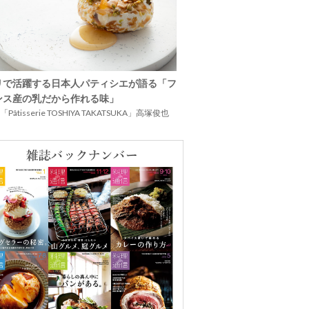
リで活躍する日本人パティシエが語る「フ
ンス産の乳だから作れる味」
Pâtisserie TOSHIYA TAKATSUKA」高塚俊也