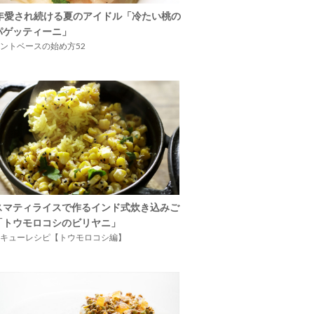
5年愛され続ける夏のアイドル「冷たい桃の
パゲッティーニ」
ントベースの始め方52
スマティライスで作るインド式炊き込みご
「トウモロコシのビリヤニ」
キューレシピ【トウモロコシ編】