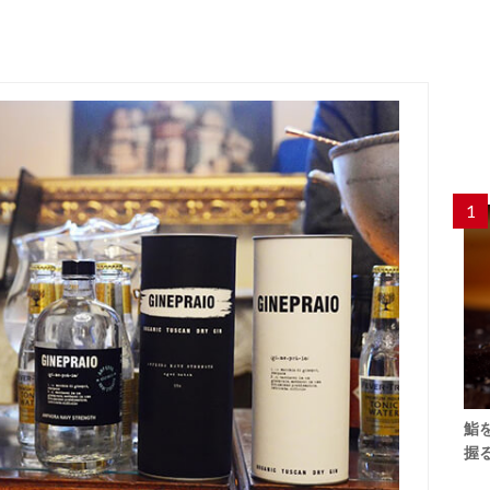
1
鮨
握