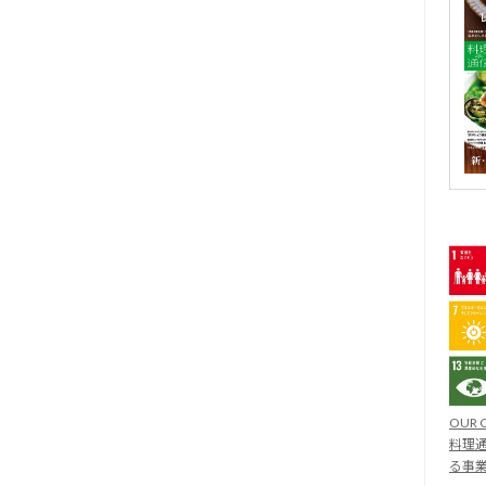
OUR 
料理通
る事