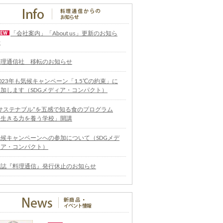
「会社案内」「About us」更新のお知ら
せ
料理通信社 移転のお知らせ
023年も気候キャンペーン「1.5℃の約束」に
参加します（SDGメディア・コンパクト）
“サステナブル”を五感で知る食のプログラム
「生きる力を養う学校」開講
気候キャンペーンへの参加について（SDGメデ
ィア・コンパクト）
雑誌『料理通信』発行休止のお知らせ