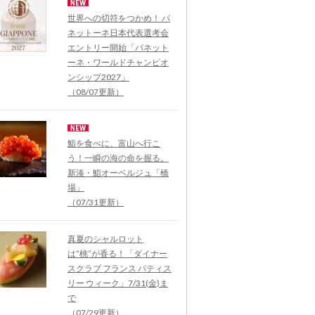
世界への切符をつかめ！ パ
ネットーネ日本代表選考会
エントリー開始「パネット
ーネ・ワールドチャンピオ
ンシップ2027」
（08/07更新）
鮨を食べに、富山へ行こ
う！一瞬の海の命を握る。
新湊・鮨オーベルジュ「橋
場」
（07/31更新）
真夏のシャルロット
は“桃”が香る！「ダイナー
スクラブ フランス パティス
リー ウィーク」7/31(金)ま
で
（07/29更新）