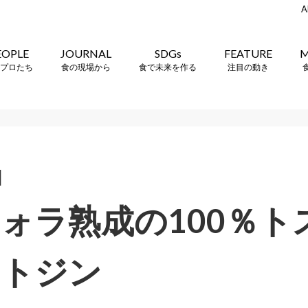
A
EOPLE
JOURNAL
SDGs
FEATURE
M
プロたち
食の現場から
食で未来を作る
注目の動き
]
ォラ熟成の100％ト
フトジン