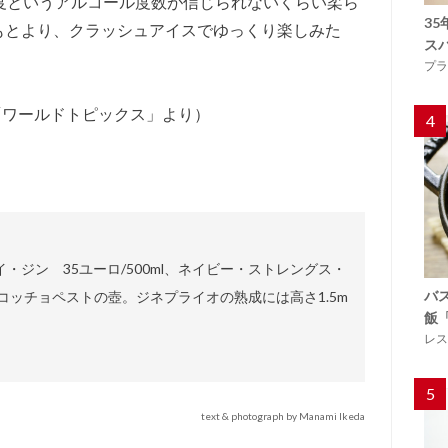
度というアルコール度数が信じられないくらい柔ら
3
もとより、クラッシュアイスでゆっくり楽しみた
ス
プラ
／「ワールドトピックス」より）
4
・ジン 35ユーロ/500ml、ネイビー・ストレングス・
バ
端はコッチョペストの壺。ジネプライオの熟成には高さ1.5m
飯
レス
5
text & photograph by Manami Ikeda