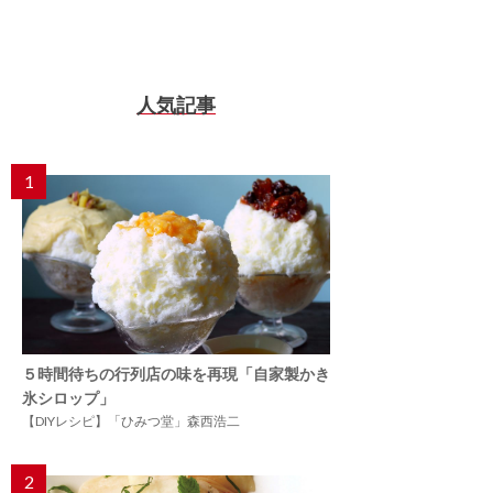
人気記事
1
５時間待ちの行列店の味を再現「自家製かき
氷シロップ」
【DIYレシピ】「ひみつ堂」森西浩二
2