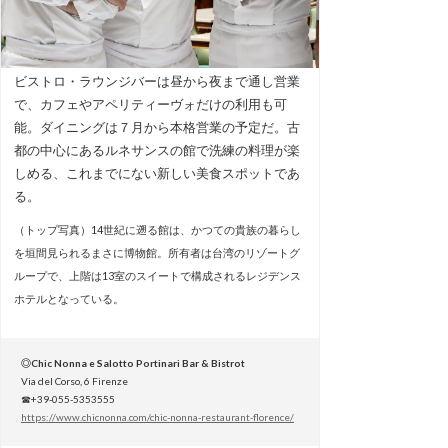
ビストロ・ラウンジバーは昼から夜まで通し営業
で、カフェやアペリティーヴォだけの利用も可
能。ダイニングは７月から本格営業の予定だ。古
都の中心にあるルネサンスの館で洗練の料理が楽
しめる、これまでにない新しい美食スポットであ
る。
（トップ写真）14世紀に遡る館は、かつての貴族の暮らし
を垣間見られるまさに博物館。所有者は台湾のリゾートグ
ループで、上階は13室のスイートで構成されるレジデンス
ホテルとなっている。
◎Chic Nonna e Salotto Portinari Bar & Bistrot
Via del Corso, 6 Firenze
☎+39-055-5353555
https://www.chicnonna.com/chic-nonna-restaurant-florence/