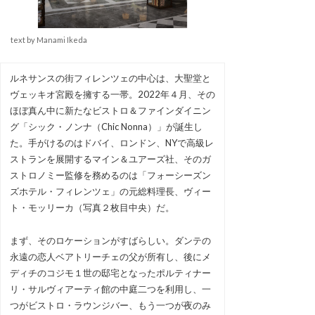
text by Manami Ikeda
ルネサンスの街フィレンツェの中心は、大聖堂と
ヴェッキオ宮殿を擁する一帯。2022年４月、その
ほぼ真ん中に新たなビストロ＆ファインダイニン
グ「シック・ノンナ（Chic Nonna）」が誕生し
た。手がけるのはドバイ、ロンドン、NYで高級レ
ストランを展開するマイン＆ユアーズ社、そのガ
ストロノミー監修を務めるのは「フォーシーズン
ズホテル・フィレンツェ」の元総料理長、ヴィー
ト・モッリーカ（写真２枚目中央）だ。
まず、そのロケーションがすばらしい。ダンテの
永遠の恋人ベアトリーチェの父が所有し、後にメ
ディチのコジモ１世の邸宅となったポルティナー
リ・サルヴィアーティ館の中庭二つを利用し、一
つがビストロ・ラウンジバー、もう一つが夜のみ