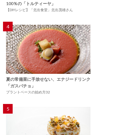
100％の「トルティーヤ」
【DIYレシピ】「北出食堂」北出茂雄さん
4
夏の常備菜に手放せない、エナジードリンク
「ガスパチョ」
プラントベースの始め方32
5