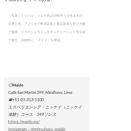
（写真）ミツハル・ツムラ氏は1981年リマ生まれの
日系三世。アメリカで料理芸術と食品管理を学び大阪
で修業、リマのシェラトンホテルでスーシェフ等を経
て独立。2009年に「マイド」を開店。
◎Maido
Calle San Martín 399, Miraflores, Lima
☎+51-01-313-5100
エスペリエンシア・ニッケイ（ニッケイ
体験）コース 349ソレス
https://maido.pe/
Instagram：@mitsuharu_maido