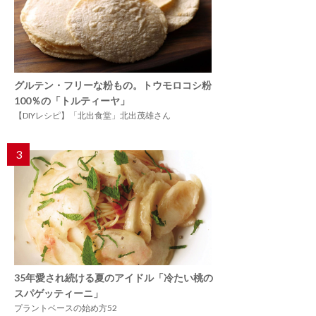
グルテン・フリーな粉もの。トウモロコシ粉
100％の「トルティーヤ」
【DIYレシピ】「北出食堂」北出茂雄さん
3
35年愛され続ける夏のアイドル「冷たい桃の
スパゲッティーニ」
プラントベースの始め方52