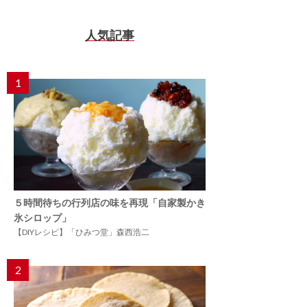
人気記事
1
５時間待ちの行列店の味を再現「自家製かき
氷シロップ」
【DIYレシピ】「ひみつ堂」森西浩二
2