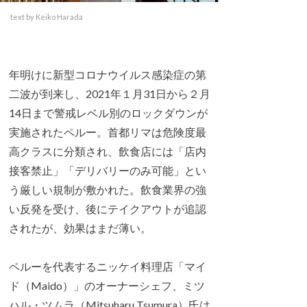
text by Keiko Harada
年明けに新型コロナウイルス感染症の第
二波が到来し、2021年１月31日から２月
14日まで警戒レベル別のロックダウンが
実施されたペルー。首都リマは危険度最
高クラスに分類され、飲食店には「店内
接客禁止」「デリバリーのみ可能」とい
う厳しい規制が敷かれた。飲食業界の強
い反発を受け、後にテイクアウトが追認
されたが、効果はまだ薄い。
ペルーを代表するニッケイ料理店「マイ
ド（Maido）」のオーナーシェフ、ミツ
ハル・ツムラ（Mitsuharu Tsumura）氏は