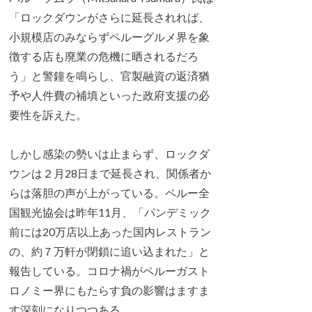
「ロックダウンがさらに延長されれば、
小規模店のみならずペルーグルメ界を象
徴する店も廃業の危機に晒されるだろ
う」と警鐘を鳴らし、官製融資の返済猶
予や人件費の補填といった政府支援の必
要性を訴えた。
しかし感染の勢いは止まらず、ロックダ
ウンは２月28日まで延長され、関係者か
らは落胆の声が上がっている。ペルー全
国観光協会は昨年11月、「パンデミック
前には20万店以上あった国内レストラン
の、約７万軒が閉鎖に追い込まれた」と
報告している。コロナ禍がペルーガスト
ロノミー界にもたらす負の影響はますま
す深刻になりつつある。