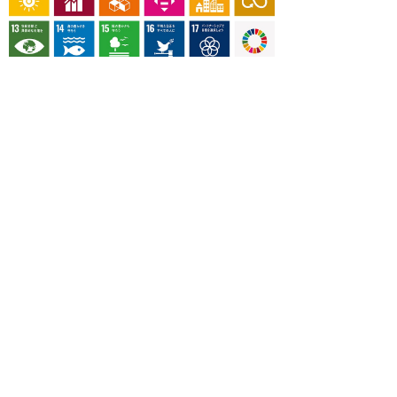
OUR CONTRIBUTION TO SDGs
料理通信社は、食の領域と深く関わるSDGs達成に繋が
る事業を目指し、メディア活動を続けて参ります。
「会社案内」「About us」更新のお知ら
せ
料理通信社 移転のお知らせ
2023年も気候キャンペーン「1.5℃の約束」に
参加します（SDGメディア・コンパクト）
“サステナブル”を五感で知る食のプログラム
「生きる力を養う学校」開講
気候キャンペーンへの参加について（SDGメデ
ィア・コンパクト）