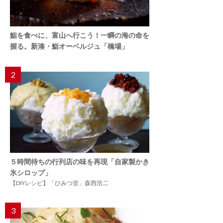
鮨を食べに、富山へ行こう！一瞬の海の命を
握る。新湊・鮨オーベルジュ「橋場」
2
５時間待ちの行列店の味を再現「自家製かき
氷シロップ」
【DIYレシピ】「ひみつ堂」森西浩二
3