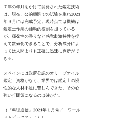
７年の年月をかけて開発された鑑定技術
は、現在、公的機関での試験を重ね2021
年９月には完成予定。現時点では機械は
鑑定士作業の補助的役割を担っている
が、揮発性の香りなど感覚刺激特性を捉
えて数値化できることで、分析成分によ
っては人間よりも正確に迅速に判断がで
きる。
スペインには政府公認のオリーブオイル
鑑定士資格がなく、業界では鑑定士の慢
性的な人材不足に苦しんできた。その心
強い打開策になるのは確かだ。
（『料理通信』2021年１月号／「ワール
ドトピックス」より）