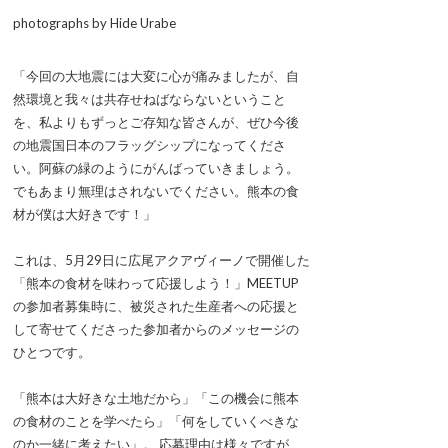
photographs by Hide Urabe
「今回の大地震には大変に心が痛みましたが、自
然環境と我々は共存せねばならないということ
を、私よりもずっとご存知な皆さんが、ぜひ今後
の地震国日本のフラッグシップになってくださ
い。阿蘇の緑のようにがんばっていきましょう。
でもあまり無理はされないでください。熊本の食
材が僕は大好きです！」
これは、5月29日に広尾アクアヴィーノで開催した
「熊本の食材を味わって応援しよう！」MEETUP
の参加者募集時に、被災された生産者への応援と
して寄せてくださった参加者からのメッセージの
ひとつです。
「熊本は大好きな土地だから」「この機会に熊本
の食材のことを学べたら」「何をしていくべきな
のか一緒に考えたい」。 応募理由は様々ですが、