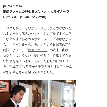
primo piatto
那須ファームの卵を使ったペンネ カルボナーラ
(八十八卵、香心ポーク バラ肉)
「コクもさることながら、優しくまろやかな味を
ストレートに伝えたい」と、シンプルでポピュラ
ーな卵料理であるカルボナーラに。「濃厚ながら
も、さらっと食べられる。」という参加者の声が
物語るように、「
那須ファーム
」の八十八卵は、
コクとしつこくない甘味が特徴で、首都圏でも高
い評価を得ています。そのこだわりの卵づくり
を、宇城市で48年前から養鶏を営む那須ファーム
の那須啓志さんが語ってくれました。