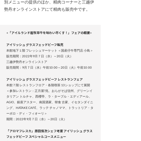
別メニューの提供のほか、精肉コーナーと三越伊
勢丹オンラインストアにて精肉も販売中です。
<「アイルランド産牧草牛を味わい尽くす！」フェアの概要>
アイリッシュ グラスフェッドビーフ販売
本館地下１階 フレッシュマーケット ＜国産仔牛専門店 小島＞
販売期間：2022年9月７日（水）～20日（火）
三越伊勢丹オンラインストア
販売期間：9月７日（水）午前10:00～20日（火）午前10:00
アイリッシュ グラスフェッドビーフ レストランフェア
本館７階 レストランフロア・各階喫茶 13ショップにて展開
＜参加レストラン：正月屋?兆、おらがそば信州、グリーンイ
タリアン トルチャ、西櫻亭、ラ・ターブル・エディアール、
AGIO、銀座アスター、南国酒家、韓食 古家、イセタンダイニ
ング、HATAKE CAFÉ、ラッテ チャノママ、トラットリア・タ
ーボロ・ディ・フィオーリ＞
期間：2022年9月７日（水）～20日（火）
「アロマフレスカ」原田慎次シェフ考案 アイリッシュ グラス
フェッドビーフ スペシャルコースメニュー