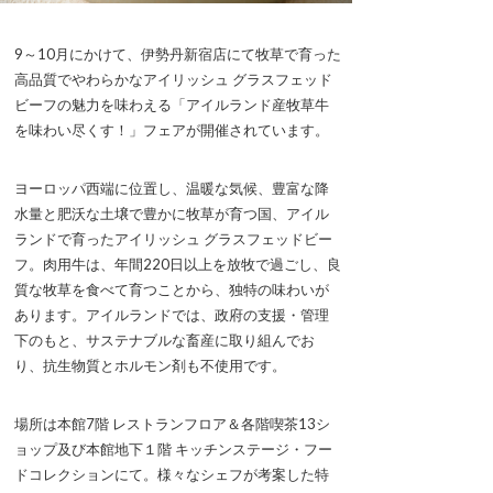
9～10月にかけて、伊勢丹新宿店にて牧草で育った
高品質でやわらかなアイリッシュ グラスフェッド
ビーフの魅力を味わえる「アイルランド産牧草牛
を味わい尽くす！」フェアが開催されています。
ヨーロッパ西端に位置し、温暖な気候、豊富な降
水量と肥沃な土壌で豊かに牧草が育つ国、アイル
ランドで育ったアイリッシュ グラスフェッドビー
フ。肉用牛は、年間220日以上を放牧で過ごし、良
質な牧草を食べて育つことから、独特の味わいが
あります。アイルランドでは、政府の支援・管理
下のもと、サステナブルな畜産に取り組んでお
り、抗生物質とホルモン剤も不使用です。
場所は本館7階 レストランフロア＆各階喫茶13シ
ョップ及び本館地下１階 キッチンステージ・フー
ドコレクションにて。様々なシェフが考案した特