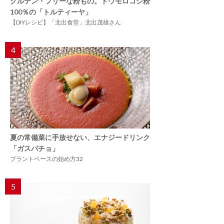
グルテン・フリーな粉もの。トウモロコシ粉
100％の「トルティーヤ」
【DIYレシピ】「北出食堂」北出茂雄さん
4
夏の常備菜に手放せない、エナジードリンク
「ガスパチョ」
プラントベースの始め方32
5