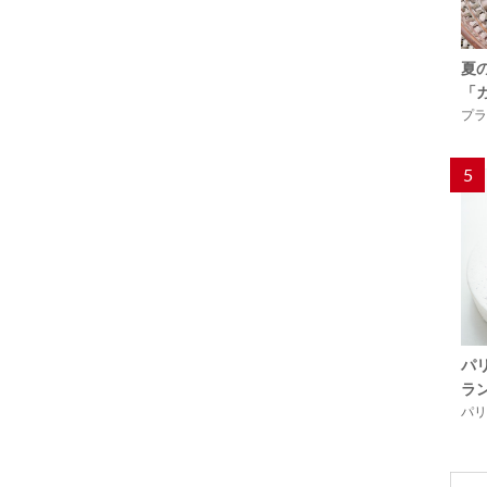
夏
「
プラ
5
パ
ラ
パリ「