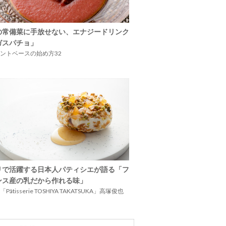
の常備菜に手放せない、エナジードリンク
ガスパチョ」
ントベースの始め方32
リで活躍する日本人パティシエが語る「フ
ンス産の乳だから作れる味」
Pâtisserie TOSHIYA TAKATSUKA」高塚俊也