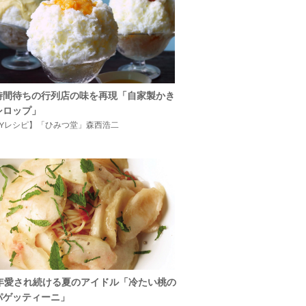
時間待ちの行列店の味を再現「自家製かき
シロップ」
IYレシピ】「ひみつ堂」森西浩二
5年愛され続ける夏のアイドル「冷たい桃の
パゲッティーニ」