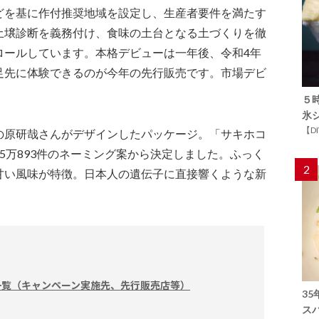
どを基に作付推奨地域を設定し、生産者要件を満たす
土壌診断を義務付け、食味の土台となる土づくりを徹
ロールしています。本格デビューは一年後、令和4年
足先に体験できるのが今年の先行販売です。市場デビ
。
５
氷
【D
の原研哉さんがデザインしたパッケージ。「サキホコ
5万893件のネーミング案から決定しました。ふっく
2
甘い風味が特徴。日本人の遺伝子に直接響くような新
一覧（キャンペーン実施先、先行販売店等）
3
ス