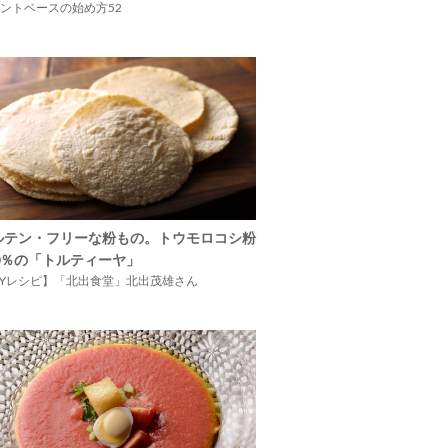
ントベースの始め方52
ルテン・フリーな粉もの。トウモロコシ粉
00％の「トルティーヤ」
IYレシピ】「北出食堂」北出茂雄さん