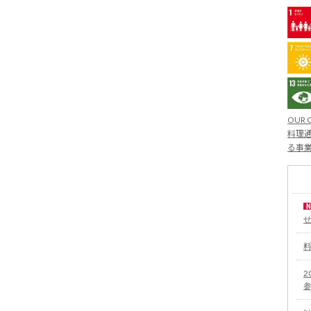
OUR 
料理通
る事
2