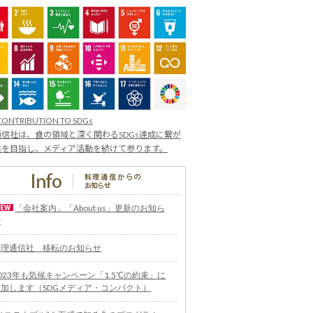
CONTRIBUTION TO SDGs
信社は、食の領域と深く関わるSDGs達成に繋が
業を目指し、メディア活動を続けて参ります。
「会社案内」「About us」更新のお知ら
せ
料理通信社 移転のお知らせ
023年も気候キャンペーン「1.5℃の約束」に
参加します（SDGメディア・コンパクト）