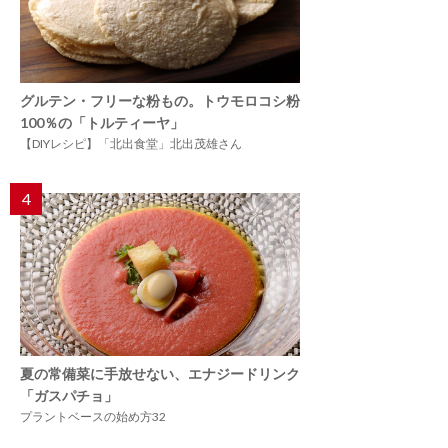
グルテン・フリーな粉もの。トウモロコシ粉
100％の「トルティーヤ」
【DIYレシピ】「北出食堂」北出茂雄さん
4
夏の常備菜に手放せない、エナジードリンク
「ガスパチョ」
プラントベースの始め方32