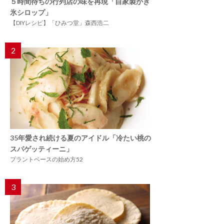
５時間待ちの行列店の味を再現「自家製かき
氷シロップ」
【DIYレシピ】「ひみつ堂」森西浩二
2
35年愛され続ける夏のアイドル「冷たい桃の
スパゲッティーニ」
プラントベースの始め方52
3