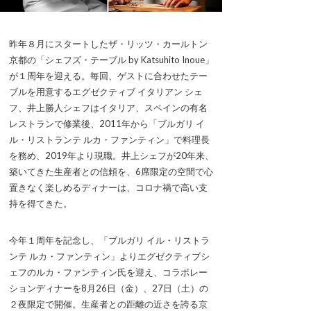
昨年８月にスタートしたザ・リッツ・カールトン
京都の「シェフズ・テーブル by Katsuhito Inoue」
が１周年を迎える。毎回、ゲストに合わせたテー
ブルを用意するエグゼクティブ イタリアン シェ
フ、井上勝人シェフはイタリア、スペインの有名
レストランで修業後、2011年から「ブルガリ イ
ル・リストランテ ルカ・ファンティン」で料理長
を務め、2019年より現職。井上シェフが20年来、
築いてきた生産者との信頼を、6席限定の空間で心
置きなく楽しめるディナーは、コロナ禍で高い支
持を得てきた。
今年１周年を記念し、「ブルガリ イル・リストラ
ンテ ルカ・ファンティン」よりエグゼクティブシ
ェフのルカ・ファンティン氏を迎え、コラボレー
ションディナーを8月26日（金）、27日（土）の
２夜限定で開催。生産者との距離の近さを誇る京