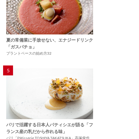
夏の常備菜に手放せない、エナジードリンク
「ガスパチョ」
プラントベースの始め方32
5
パリで活躍する日本人パティシエが語る「フ
ランス産の乳だから作れる味」
パリ「Pâtisserie TOSHIYA TAKATSUKA」高塚俊也