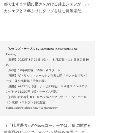
都でますます腕に磨きをかける井上シェフが、ル
カシェフと３年ぶりにタッグを組む特等席だ。
「シェフズ・テーブル by Katsuhito Inoue with Luca
Fantin」
【日程】2022年８月26日（金）、８月27日（土）各回定員10
名
【時間】17時半開場、18時一斉スタート
【場所】ザ・リッツ・カールトン京都１階「サレッタ プリバ
ータ」及び夷川邸「千鳥の間」
【価格】44,275円（税・サービス料込） ※４種ワインペアリ
ング付き63,250円（税・サービス料込）
【お問い合わせ】TEL：075-746-5522（ザ・リッツ・カール
トン京都 レストラン予約直通）
https://chefstable.ritzcarltonkyoto.com
（「料理通信」のNewsコーナーでは、食に関する
新商品やサービス、イベント情報をお届けしま