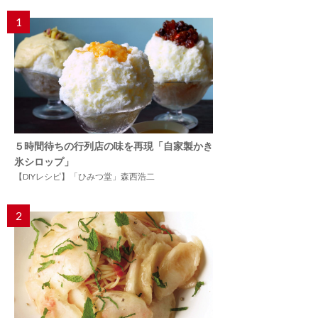
1
５時間待ちの行列店の味を再現「自家製かき
氷シロップ」
【DIYレシピ】「ひみつ堂」森西浩二
2