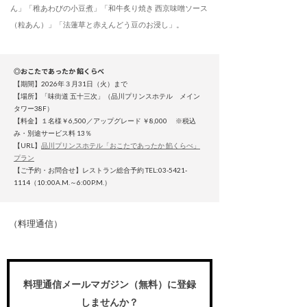
ん」「稚あわびの小豆煮」「和牛炙り焼き 西京味噌ソース
（粒あん）」「法蓮草と赤えんどう豆のお浸し」。
◎おこたであったか 餡くらべ
【期間】2026年３月31日（火）まで
【場所】「味街道 五十三次」（品川プリンスホテル メイン
タワー38F）
【料金】１名様￥6,500／アップグレード ￥8,000 ※税込
み・別途サービス料 13％
【URL】
品川プリンスホテル「おこたであったか 餡くらべ」
プラン
【ご予約・お問合せ】レストラン総合予約 TEL:03-5421-
1114（10:00A.M.～6:00P.M.）
（料理通信）
料理通信メールマガジン（無料）に登録
しませんか？