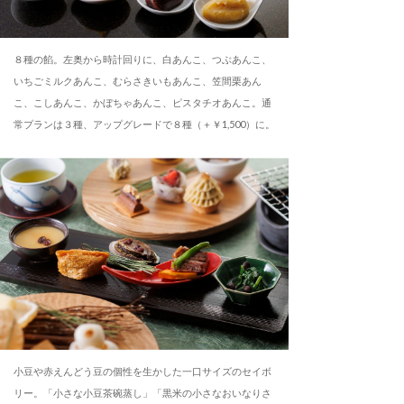
８種の餡。左奥から時計回りに、白あんこ、つぶあんこ、
いちごミルクあんこ、むらさきいもあんこ、笠間栗あん
こ、こしあんこ、かぼちゃあんこ、ピスタチオあんこ。通
常プランは３種、アップグレードで８種（＋￥1,500）に。
小豆や赤えんどう豆の個性を生かした一口サイズのセイボ
リー。「小さな小豆茶碗蒸し」「黒米の小さなおいなりさ