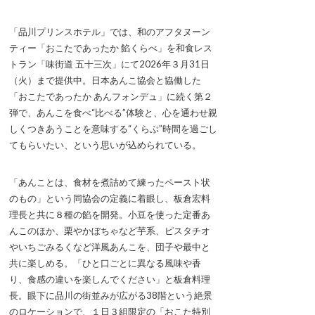
「品川プリンスホテル」では、和のアフタヌーン
ティー「おこたであったか 餡くらべ」を和食レス
トラン「味街道 五十三次」にて2026年３月31日
（火）まで提供中。日本あんこ協会と協働した
「おこたであったか あんフォンデュ」に続く第２
弾で、あんこを食べ“比べる”体験と、心を通わせ親
しくつきあうことを意味する“くらぶ”時間を過ごし
てもらいたい、という思いが込められている。
「あんことは、食材を煮詰めて練ったペースト状
のもの」という同協会の定義に着眼し、板倉宏料
理長と共に８種の餡を開発。小豆を使った定番あ
んこのほか、栗やかぼちゃなど芋系、ピスタチオ
やいちごみるくなど洋風あんこを、団子や最中と
共に楽しめる。「ひと口ごとに異なる風味や香
り、食感の違いを楽しんでください」と板倉料理
長。眼下に品川の街並みが広がる38階という絶景
のロケーションで、１日３組限定の「おこた特別