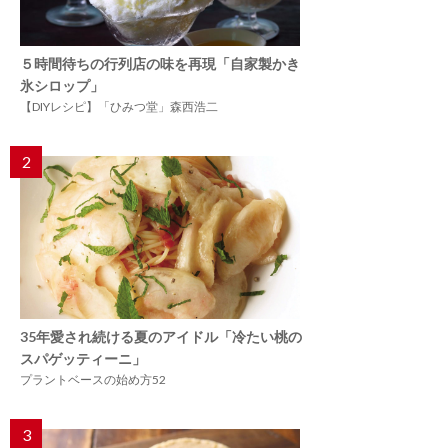
５時間待ちの行列店の味を再現「自家製かき
氷シロップ」
【DIYレシピ】「ひみつ堂」森西浩二
2
35年愛され続ける夏のアイドル「冷たい桃の
スパゲッティーニ」
プラントベースの始め方52
3