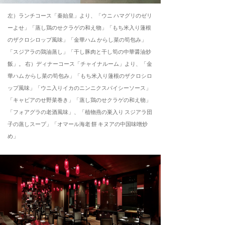
左）ランチコース「秦始皇」より、「ウニ ハマグリのゼリ
ーよせ」「蒸し鶏のせクラゲの和え物」「もち米入り蓮根
のザクロシロップ風味」「金華ハム からし菜の筍包み」
「スジアラの鶏油蒸し」「干し豚肉と干し筍の中華醤油炒
飯」。 右）ディナーコース「チャイナルーム」より、「金
華ハム からし菜の筍包み」「もち米入り蓮根のザクロシロ
ップ風味」「ウニ入りイカのニンニクスパイシーソース」
「キャビアのせ野菜巻き」「蒸し鶏のせクラゲの和え物」
「フォアグラの老酒風味」、「植物燕の巣入り スジアラ団
子の蒸しスープ」「オマール海老 餅 キヌアの中国味噌炒
め」