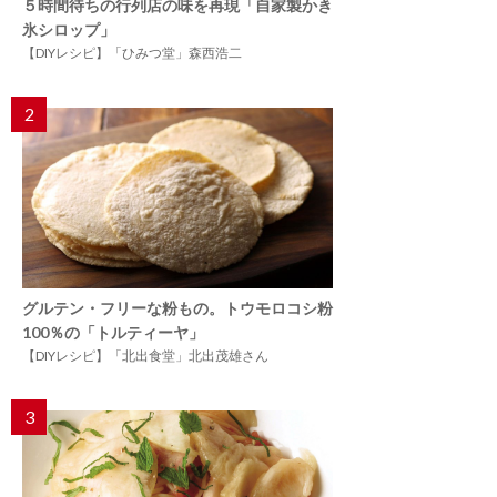
５時間待ちの行列店の味を再現「自家製かき
氷シロップ」
【DIYレシピ】「ひみつ堂」森西浩二
2
グルテン・フリーな粉もの。トウモロコシ粉
100％の「トルティーヤ」
【DIYレシピ】「北出食堂」北出茂雄さん
3