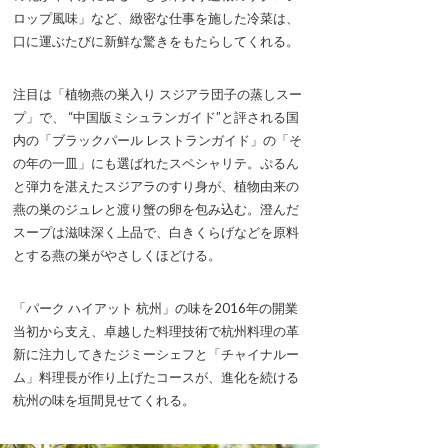
ロップ風味」など、緻密な仕事を施した冷菜は、
口に運ぶたびに新鮮な驚きをもたらしてくれる。
注目は「植物燕の巣入り スジアラ団子の蒸しスー
プ」で、 “中国版ミシュランガイド”と評される国
内の「ブラックパール レストランガイド」の「そ
の年の一皿」にも選ばれたスペシャリテ。ぷるん
と弾力を湛えたスジアラのすり身が、植物由来の
燕の巣のジュレと渡り蟹の卵を包み込む。澄んだ
スープは滋味深く上品で、白きくらげなどを原料
とする燕の巣がやさしくほどける。
「パーク ハイアット 杭州」の味を2016年の開業
当初から支え、卓越した料理技術で杭州料理の革
新に注力してきたジミーシェフと「チャイナルー
ム」料理長が作り上げたコースが、進化を続ける
杭州の味を垣間見せてくれる。