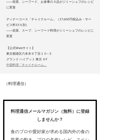
――前菜、シーフード、お食事の３品がジミーシェフのレシピ
に変更
ディナーコース「チャイナルーム」（17,600円税込み・サー
ビス料15％別）
――前菜、スープ、シーフード料理がジミーシェフのレシピに
変更
【公式Webサイト】
東京都港区六本木６丁目１０−３
グランド ハイアット 東京 ６F
中国料理「チャイナルーム」
（料理通信）
料理通信メールマガジン（無料）に登録
しませんか？
食のプロや愛好家が求める国内外の食の
世界の動き、プロの名作レシピ、スペシ