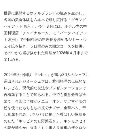
世界に展開するホテルブランドの強みを生かし、
各国の美食体験を六本木で繰り広げる「グランド
ハイアット 東京」。今年３月には、ホテル内の中
国料理店「チャイナルーム」に「パーク ハイアッ
ト 杭州」で中国料理の料理長を務めるジミー・ウ
ェイ氏を招き、５日間のみの限定コースを提供。
その中から選び抜かれた料理が2026年４月末まで
楽しめる。
2024年の中国版「Forbes」が選ぶ30人のシェフに
選出されたジミーシェフは、杭州料理の伝統的な
レシピを、現代的な技法やプレゼンテーションで
再構築することで知られる。中でも得意分野は冷
菜で、今回は７種がメニューオン。サツマイモの
粉を使ったもちもちの皮でナズナ、金華ハム、干
し豆腐を包み、パリパリに揚げた香ばしい豚脂を
のせた「キャビアのせ野菜巻き」、キンモクセイ
の花が華やかに香る「もち米入り蓮根のザクロシ