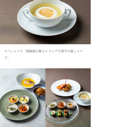
スペシャリテ「植物燕の巣入り スジアラ団子の蒸しスー
プ」