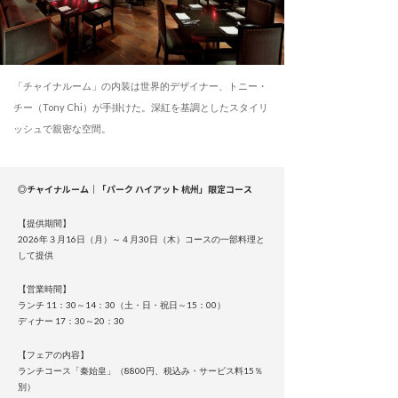
「チャイナルーム」の内装は世界的デザイナー、トニー・
チー（Tony Chi）が手掛けた。深紅を基調としたスタイリ
ッシュで親密な空間。
◎チャイナルーム｜「パーク ハイアット 杭州」限定コース
【提供期間】
2026年３月16日（月）～４月30日（木）コースの一部料理と
して提供
【営業時間】
ランチ 11：30～14：30（土・日・祝日～15：00）
ディナー 17：30～20：30
【フェアの内容】
ランチコース「秦始皇」（8800円、税込み・サービス料15％
別）