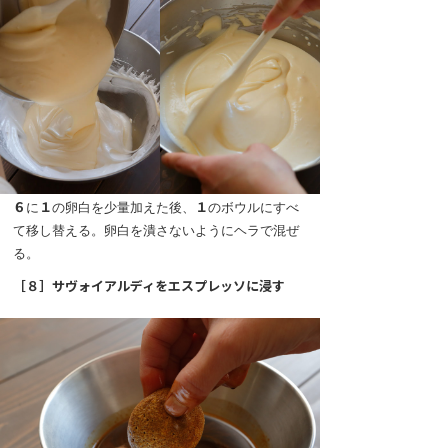
６
に
１
の卵白を少量加えた後、
１
のボウルにすべ
て移し替える。卵白を潰さないようにヘラで混ぜ
る。
［８］
サヴォイアルディをエスプレッソに浸す