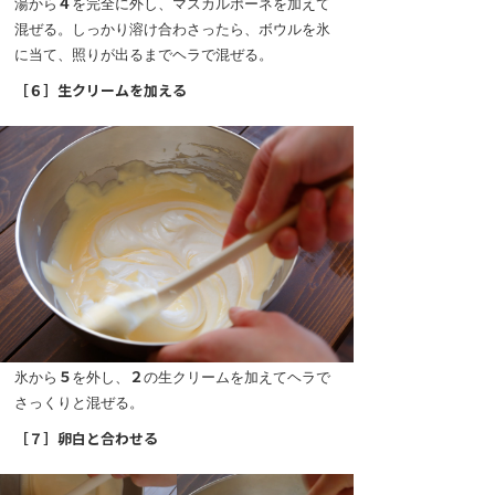
湯から
４
を完全に外し、マスカルポーネを加えて
混ぜる。しっかり溶け合わさったら、ボウルを氷
に当て、照りが出るまでヘラで混ぜる。
［６］生クリームを加える
氷から
５
を外し、
２
の生クリームを加えてヘラで
さっくりと混ぜる。
［７］卵白と合わせる