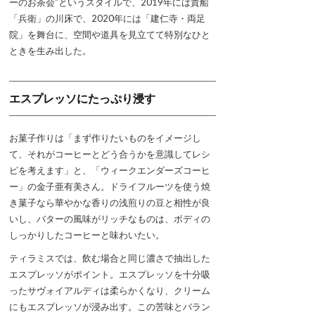
ーのお茶会”というスタイルで、2019年には貴船
「兵衛」の川床で、2020年には「建仁寺・両足
院」を舞台に、空間や道具を見立てて特別なひと
ときを生み出した。
エスプレッソにたっぷり浸す
お菓子作りは「まず作りたいものをイメージし
て、それがコーヒーとどう合うかを意識してレシ
ピを考えます」と、「ウィークエンダーズコーヒ
ー」の金子亜有美さん。ドライフルーツを使う焼
き菓子なら華やかな香りの浅煎りの豆と相性が良
いし、バターの風味がリッチなものは、ボディの
しっかりしたコーヒーと味わいたい。
ティラミスでは、飲む場合と同じ濃さで抽出した
エスプレッソがポイント。エスプレッソを十分吸
ったサヴォイアルディは柔らかくなり、クリーム
にもエスプレッソが浸み出す。この苦味とバラン