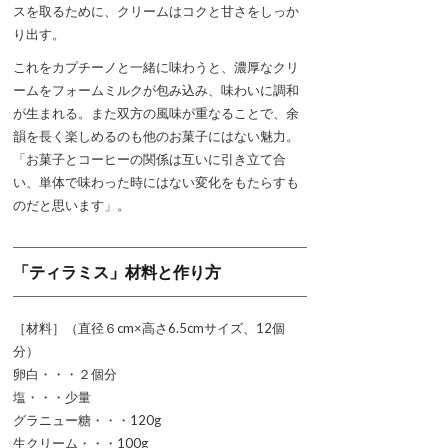
スを取るために、クリームはコクと甘さをしっか
り出す。
これをカプチーノと一緒に味わうと、濃厚なクリ
ームをフォームミルクが包み込み、味わいに調和
が生まれる。また双方の風味が重なることで、余
韻を長く楽しめるのも他のお菓子にはない魅力。
「お菓子とコーヒーの関係は互いに引き立て合
い、単体で味わった時にはない変化をもたらすも
のだと思います」。
「ティラミス」材料と作り方
［材料］（直径６cm×高さ6.5cmサイズ、12個
分）
卵白・・・２個分
塩・・・少量
グラニュー糖・・・120g
生クリーム・・・100g