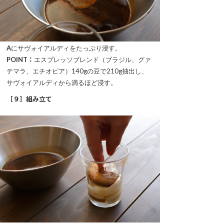
A
にサヴォイアルディをたっぷり浸す。
POINT：
エスプレッソブレンド（ブラジル、グァ
テマラ、エチオピア）140gの豆で210g抽出し、
サヴォイアルディから滴るほど浸す。
［９］
組み立て