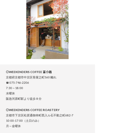
◎WEEKENDERS COFFEE 富小路
京都府京都市中京区骨屋之町560 離れ
☎ 075-746-2206
7:30～18:00
水曜休
阪急河原町駅より徒歩８分
◎WEEKENDERS COFFEE ROASTERY
京都市下京区松原通御幸町西入ル石不動之町682-7
10:00-17:00（土日のみ）
月～金曜休