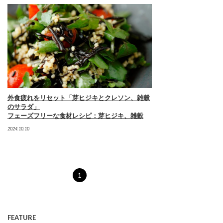
外食疲れをリセット「芽ヒジキとクレソン、雑穀
のサラダ」
フェーズフリーな食材レシピ：芽ヒジキ、雑穀
2024.10.10
1
FEATURE