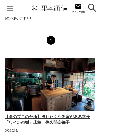
佐久間奈都子
1
【食のプロの台所】帰りたくなる家がある幸せ
「ワインの樹」店主 佐久間奈都子
2026.02.16