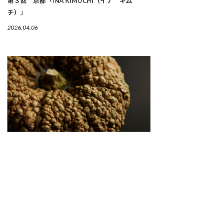
第３回 京都「INA KIMUCHI（イナ キム
チ）」
2026.04.06
繋がりゆく、生命のかたち 「古来種野菜」は、美
しい
2026.04.02
SNS